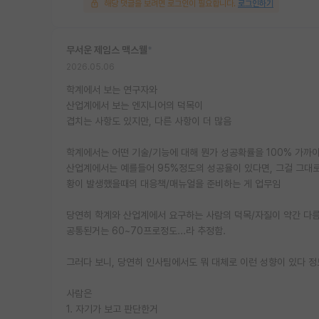
해당 댓글을 보려면 로그인이 필요합니다.
로그인하기
무서운 제임스 맥스웰
*
2026.05.06
학계에서 보는 연구자와
산업계에서 보는 엔지니어의 덕목이
겹치는 사항도 있지만, 다른 사항이 더 많음
학계에서는 어떤 기술/기능에 대해 뭔가 성공확률을 100% 가까
산업계에서는 예를들어 95%정도의 성공율이 있다면, 그걸 그대로
황이 발생했을때의 대응책/매뉴얼을 준비하는 게 업무임
당연히 학계와 산업계에서 요구하는 사람의 덕목/자질이 약간 다름
공통된거는 60~70프로정도...라 추정함.
그러다 보니, 당연히 인사팀에서도 뭐 대체로 이런 성향이 있다 
사람은
1. 자기가 보고 판단한거