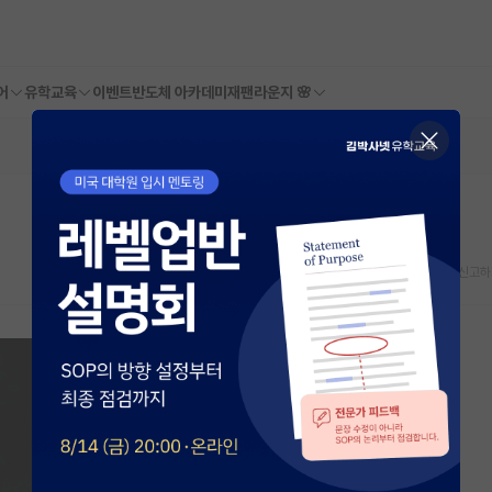
어
유학교육
이벤트
반도체 아카데미
재팬라운지 🌸
스크랩
신고하