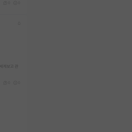
0
0
0
빡세게보고 관
3
0
0