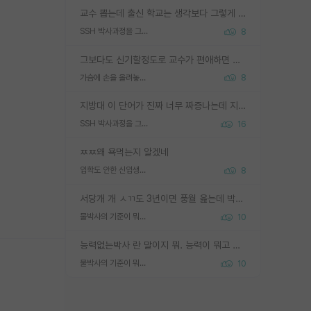
교수 뽑는데 출신 학교는 생각보다 그렇게 안 봄. 앞으로는 더 안 보게 될거임. 박사는 어디서 진행해도 됨. 단, 제대로 쌓고 좋은 실적 만들 수 있다면. 그런데 지방대는 그럴 가능성이 지극히 낮음. 나만 열심히 잘 하면 된다? 인간은 주변 환경에 지배되는 나약한 존재임. 주변의 지방대 대학원생과 섞이고 지방 특유의 여유로움 또는 나쁘게 얘기해서 나태함에 젖어 살다보면 교수의 꿈 자체를 잊어버리게 될 가능성도 있음. 주변 환경이 70~80%임.
SSH 박사과정을 그만두고 지방대 박사로 옮기면 교수의 꿈은 끝일까요?
8
그보다도 신기할정도로 교수가 편애하면 그사람만 논문이 되더라구요 내용이 다른 사람보다 허접해도요
가슴에 손을 올려놓고 싫어하는 사람 불공정하게 리뷰
8
지방대 이 단어가 진짜 너무 짜증나는데 지방대면 다 그냥 쓰레기인가요? 무슨 말 같지도 않은 댓글들이 있는건지??? 지방에도 충분히 좋은 대학 많고 충분히 잘하는 교수님들 많습니다 포항공대 4개 IST 대표 지거국들 여기 모두 다 지방에 있고 여기 출신들 중에 교수하는 분들 적지 않습니다 지거국 출신이 무슨 교수를 하냐?라고 생각할 사람들 많은데 상위 대표 지거국에 아웃라이어들 많습니다 결국 개인의 연구역량과 실적이 중요합니다 이 역량을 펼치는데 있어서 지도교수와의 합도 중요합니다. 그리고 경력이 필요하면 해외포닥까지 다녀오세요
SSH 박사과정을 그만두고 지방대 박사로 옮기면 교수의 꿈은 끝일까요?
16
ㅉㅉ왜 욕먹는지 알겠네
입학도 안한 신입생이 원래 관심을 받나요
8
서당개 개 ㅅㄲ도 3년이면 풍월 읊는데 박사 5년 이상 대리고 있으면서 물된건 교수 탓 맞는ㄱ게 거기가 서당이 아니란 소리임
물박사의 기준이 뭐임?
10
능력없는박사 란 말이지 뭐. 능력이 뭐고 능력이 있다는게 뭔지는 사람마다 기준이 다르니까 얘기해봐야 서로 자기 기준만 얘기해서 논쟁이 끝이 안나고. 주위에서 능력있고 야심있는 신입생이 교수가 유의미한 피드백을 아예 안주면서 제대로된 과제에 참여해볼 기회도 제공하지 않고 잡일 뺑뺑이만 돌려서 맨날 단순작업만 하면서 밤새다가 눈빛이 점점 죽어가는걸 본 사람은 물박사는 교수탓이라고 하고, 교수는 이것저것 알려도 주고 기회도 주고 사수 동기 붙여주면서 어떻게든 끌고가려고 하는데 본인이 매일 뺀질거리면서 출근 하는둥마는둥 하다가 기껏 와서도 폰이나 쳐다보다가 실험 망치고 저녁약속있어서 먼저 가볼게요~ 하는걸 본 사람은 물박사는 본인탓이라고 함.
물박사의 기준이 뭐임?
10