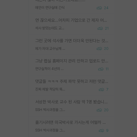
애인이 연구실에 간식
24
연 끊으세요...어차피 기업으로 간 제자 어떻게 못합니다. 기업에서는 교수들 사기꾼으로 보는 시선도 강하고, 앞에서나 교수님하고 떠받들어주지 많이 무시합니다. 영향력도 0에 수렴합니다. 그리고 생각해보십시오. 석사로 기업간 제자가 무슨 힘이 있다고 과제를 달라고 합니까? 말만 교수지 무능력자라고 생각합니다. 세금이 아깝습니다.
석사 받았는데도 교수랑 연락한다.
21
그런 곳에 석사를 가면 더더욱 안된다는 것을 깨달으시면 된겁니다!
제가 자대 교수님께 무례하게 행동한 걸까요?
20
그냥 랩실 홈페이지 관리 안하고 업로드 안한거 아님?
연구실적이 4년의 공백이 있는거 어떻게 생각하냐
11
댓글들 ㅋㅋㅋ 주제 파악 못하고 저런 댓글들을 쓰네. 조직에 인간이 얼마나 중요한데 걱정될 수도 있지 ㅋㅋ 본인들은 퍽이나 잘하나봐 ? 현실은 남들한테 욕 안 먹는 1인분만 하는 것도 힘들텐데 ?
진짜 제발 적당히 똑똑한 박사과정이라도 위에 있었으면..
7
서성한 박사로 교수 된 사람 딱 1명 봤습니다. 근데 지방대 박사로 교수된 거는 기적이 일어나야되요. 서성한 학부부터여도 빡센게 교수임용일텐데 지방대박사로 무슨 교수가 되나요...... 중소기업/중견기업 팀장급/연구소장급이나 될거 같네요.
SSH 박사과정을 그만두고 지방대 박사로 옮기면 교수의 꿈은 끝일까요?
20
옮기시려면 미국박사로 가시는게 어떨까 싶네요. 교수가 꿈이면 미국박사 하고 미국교수 까지 같이 노리시는게 기회가 많지 않을까요?
SSH 박사과정을 그만두고 지방대 박사로 옮기면 교수의 꿈은 끝일까요?
9