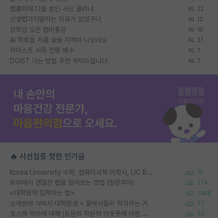
랩홈피에 다들 본인 사진 올리냐
22
신생랩가지말라는 이유가 있었구나
12
장학금 모은 랩비통장
10
AI 학회들 거품 슬슬 지적이 나오네요
21
카이스트 서류 전형 배수
7
DGIST 가는 방법 추천 부탁드립니다.
7
🔥 시선집중 핫한 인기글
Korea University 수학, 컴퓨터과학 이학사, UC Berkeley 산업공학 대학원 공학박사가 되는 것은 쉽지 않겠죠?
10
외부에서 괜찮은 랩을 알아보는 방법 (장문주의)
274
<대학원에 입학하는 법>
1388
소재분야 석박사 대학원생 + 물박사들이 착각하는 거
72
포스텍 억까에 대해 (동문의 학문적 아웃풋에 대한 반박)
50