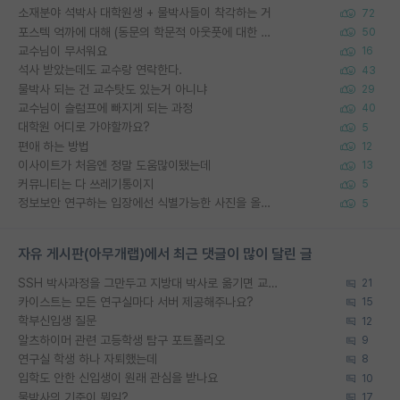
소재분야 석박사 대학원생 + 물박사들이 착각하는 거
72
포스텍 억까에 대해 (동문의 학문적 아웃풋에 대한 반박)
50
교수님이 무서워요
16
석사 받았는데도 교수랑 연락한다.
43
물박사 되는 건 교수탓도 있는거 아니냐
29
교수님이 슬럼프에 빠지게 되는 과정
40
대학원 어디로 가야할까요?
5
편애 하는 방법
12
이사이트가 처음엔 정말 도움많이됐는데
13
커뮤니티는 다 쓰레기통이지
5
정보보안 연구하는 입장에선 식별가능한 사진을 올리는건 비추이긴함
5
자유 게시판(아무개랩)에서 최근 댓글이 많이 달린 글
SSH 박사과정을 그만두고 지방대 박사로 옮기면 교수의 꿈은 끝일까요?
21
카이스트는 모든 연구실마다 서버 제공해주나요?
15
학부신입생 질문
12
알츠하이머 관련 고등학생 탐구 포트폴리오
9
연구실 학생 하나 자퇴했는데
8
입학도 안한 신입생이 원래 관심을 받나요
10
물박사의 기준이 뭐임?
17