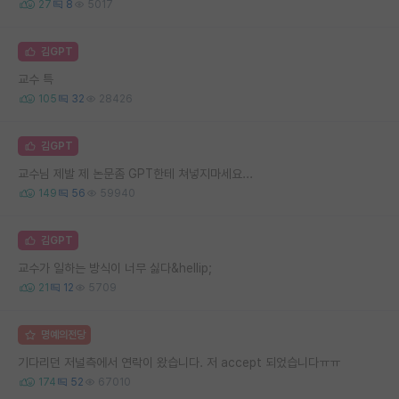
27
8
5017
김GPT
교수 특
105
32
28426
김GPT
교수님 제발 제 논문좀 GPT한테 쳐넣지마세요...
149
56
59940
김GPT
교수가 일하는 방식이 너무 싫다&hellip;
21
12
5709
명예의전당
기다리던 저널측에서 연락이 왔습니다. 저 accept 되었습니다ㅠㅠ
174
52
67010