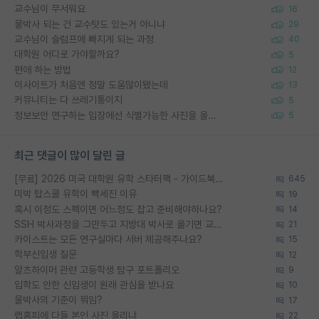
교수님이 무서워요
16
물박사 되는 건 교수탓도 있는거 아니냐
29
교수님이 슬럼프에 빠지게 되는 과정
40
대학원 어디로 가야할까요?
5
편애 하는 방법
12
이사이트가 처음엔 정말 도움많이됐는데
13
커뮤니티는 다 쓰레기통이지
5
정보보안 연구하는 입장에선 식별가능한 사진을 올리는건 비추이긴함
5
최근 댓글이 많이 달린 글
[무료] 2026 미국 대학원 유학 스타터팩 - 가이드북 & 합격자 컨택메일 템플릿
645
미박 탑스쿨 유학이 빡세진 이유
19
혹시 이정도 스펙이면 어느정도 잡고 준비해야하나요?
14
SSH 박사과정을 그만두고 지방대 박사로 옮기면 교수의 꿈은 끝일까요?
21
카이스트는 모든 연구실마다 서버 제공해주나요?
15
학부신입생 질문
12
알츠하이머 관련 고등학생 탐구 포트폴리오
9
입학도 안한 신입생이 원래 관심을 받나요
10
물박사의 기준이 뭐임?
17
랩홈피에 다들 본인 사진 올리냐
22