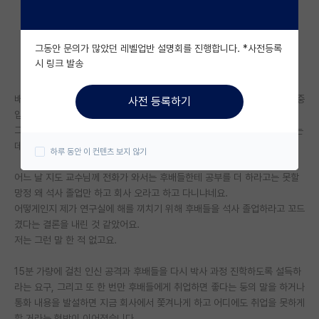
자유 게시판(아무개랩)
그동안 문의가 많았던 레벨업반 설명회를 진행합니다. *사전등록
미국 유학 게시판
시 링크 발송
미국 대학원 합격 후기 게시판
배경 설명을 먼저 드리자면 우선 저는 석사 졸업 후 취업해서 회사에 적응 중
사전 등록하기
대학원생 모집 게시판
입니다.
그리고 석박통합과정인 제 1년 후배는 슬슬 박사 과정 여부를 결정해야 하는
대학원 합격 후기 게시판
데, 교수님 인성을 보고 석사로 마음을 굳혔고요.
하루 동안 이 컨텐츠 보지 않기
연구실(PI) 홍보 게시판
어느 날 지도 교수님께 전화가 와서는 후배들한테 공부를 더 하라고는 못할
망정 왜 석사 졸업만 하고 회사 오라고 하고 다니냐네요.
석박사 채용 정보 게시판
어떻게인지 제가 연구실에 해를 끼치기 위해 후배들을 석사 졸업하라고 꼬드
겼다는 결론을 내린 것 같았어요.
임용 정보 게시판
저는 그런 말 한 적 없고요.
학부 인턴 게시판
15분 가량에 걸친 인신 공격과 후배들을 다시 박사 과정 진학하도록 설득하
취업 게시판
라는 요구, 그리고 또 한 번만 후배들에게 취업하면 좋다는 둥의 말을 하거나
통화 내용을 발설하면 지금 회사에서 쫓겨나게 하고 어디에도 취업을 못하게
임용 후기 게시판
할 거라는 협박이 이어졌습니다.