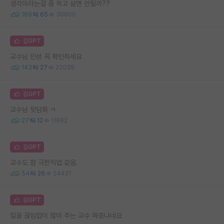
생각이라는걸 좀 하고 살면 안될까??
169
65
30800
김GPT
교수님 인성 꼭 확인하세요
143
27
22039
김GPT
교수님 뒷담화 ㅋ
27
12
11692
김GPT
교수도 참 극한직업 같음.
54
26
24431
김GPT
일을 끊임없이 많이 주는 교수 짜증나네요