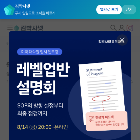
김박사넷
앱으로 보기
닫기
푸시 알림으로 소식을 빠르게
커뮤니티 홈
자유 게시판(아무개랩)
대학원생 모집
졸업생한테 전화 걸어서 협박하는 지도교수
국내대학원 정보
성실한 프랜시스 크릭
연구실&오픈랩
2026.04.26
16
10271
커뮤니티
커뮤니티 홈
전체글보기
베스트 게시판
IF 명예의전당