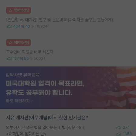
명예의전당
[일반랩 vs 대가랩] 연구 및 논문비교 (과학자를 꿈꾸는 분들에게)
404
40
110924
명예의전당
교수인데 학생들 너무 빡친다
127
55
50031
자유 게시판(아무개랩)에서 핫한 인기글은?
외부에서 괜찮은 랩을 알아보는 방법 (장문주의)
274
<대학원에 입학하는 법>
1388