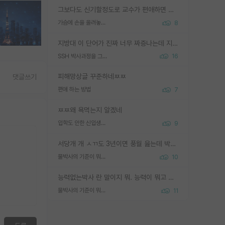
그보다도 신기할정도로 교수가 편애하면 그사람만 논문이 되더라구요 내용이 다른 사람보다 허접해도요
가슴에 손을 올려놓고 싫어하는 사람 불공정하게 리뷰
8
지방대 이 단어가 진짜 너무 짜증나는데 지방대면 다 그냥 쓰레기인가요? 무슨 말 같지도 않은 댓글들이 있는건지??? 지방에도 충분히 좋은 대학 많고 충분히 잘하는 교수님들 많습니다 포항공대 4개 IST 대표 지거국들 여기 모두 다 지방에 있고 여기 출신들 중에 교수하는 분들 적지 않습니다 지거국 출신이 무슨 교수를 하냐?라고 생각할 사람들 많은데 상위 대표 지거국에 아웃라이어들 많습니다 결국 개인의 연구역량과 실적이 중요합니다 이 역량을 펼치는데 있어서 지도교수와의 합도 중요합니다. 그리고 경력이 필요하면 해외포닥까지 다녀오세요
SSH 박사과정을 그만두고 지방대 박사로 옮기면 교수의 꿈은 끝일까요?
16
피해망상글 꾸준하네ㅉㅉ
댓글쓰기
편애 하는 방법
7
ㅉㅉ왜 욕먹는지 알겠네
입학도 안한 신입생이 원래 관심을 받나요
9
서당개 개 ㅅㄲ도 3년이면 풍월 읊는데 박사 5년 이상 대리고 있으면서 물된건 교수 탓 맞는ㄱ게 거기가 서당이 아니란 소리임
물박사의 기준이 뭐임?
10
능력없는박사 란 말이지 뭐. 능력이 뭐고 능력이 있다는게 뭔지는 사람마다 기준이 다르니까 얘기해봐야 서로 자기 기준만 얘기해서 논쟁이 끝이 안나고. 주위에서 능력있고 야심있는 신입생이 교수가 유의미한 피드백을 아예 안주면서 제대로된 과제에 참여해볼 기회도 제공하지 않고 잡일 뺑뺑이만 돌려서 맨날 단순작업만 하면서 밤새다가 눈빛이 점점 죽어가는걸 본 사람은 물박사는 교수탓이라고 하고, 교수는 이것저것 알려도 주고 기회도 주고 사수 동기 붙여주면서 어떻게든 끌고가려고 하는데 본인이 매일 뺀질거리면서 출근 하는둥마는둥 하다가 기껏 와서도 폰이나 쳐다보다가 실험 망치고 저녁약속있어서 먼저 가볼게요~ 하는걸 본 사람은 물박사는 본인탓이라고 함.
물박사의 기준이 뭐임?
11