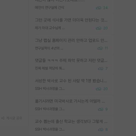
애인이 연구실에 간식
24
그런 곳에 석사를 가면 더더욱 안된다는 것을 깨달으시면 된겁니다!
제가 자대 교수님께 무례하게 행동한 걸까요?
20
그냥 랩실 홈페이지 관리 안하고 업로드 안한거 아님?
연구실적이 4년의 공백이 있는거 어떻게 생각하냐
11
댓글들 ㅋㅋㅋ 주제 파악 못하고 저런 댓글들을 쓰네. 조직에 인간이 얼마나 중요한데 걱정될 수도 있지 ㅋㅋ 본인들은 퍽이나 잘하나봐 ? 현실은 남들한테 욕 안 먹는 1인분만 하는 것도 힘들텐데 ?
진짜 제발 적당히 똑똑한 박사과정이라도 위에 있었으면..
7
서성한 박사로 교수 된 사람 딱 1명 봤습니다. 근데 지방대 박사로 교수된 거는 기적이 일어나야되요. 서성한 학부부터여도 빡센게 교수임용일텐데 지방대박사로 무슨 교수가 되나요...... 중소기업/중견기업 팀장급/연구소장급이나 될거 같네요.
SSH 박사과정을 그만두고 지방대 박사로 옮기면 교수의 꿈은 끝일까요?
20
옮기시려면 미국박사로 가시는게 어떨까 싶네요. 교수가 꿈이면 미국박사 하고 미국교수 까지 같이 노리시는게 기회가 많지 않을까요?
SSH 박사과정을 그만두고 지방대 박사로 옮기면 교수의 꿈은 끝일까요?
9
게시글 공유
교수 뽑는데 출신 학교는 생각보다 그렇게 안 봄. 앞으로는 더 안 보게 될거임. 박사는 어디서 진행해도 됨. 단, 제대로 쌓고 좋은 실적 만들 수 있다면. 그런데 지방대는 그럴 가능성이 지극히 낮음. 나만 열심히 잘 하면 된다? 인간은 주변 환경에 지배되는 나약한 존재임. 주변의 지방대 대학원생과 섞이고 지방 특유의 여유로움 또는 나쁘게 얘기해서 나태함에 젖어 살다보면 교수의 꿈 자체를 잊어버리게 될 가능성도 있음. 주변 환경이 70~80%임.
SSH 박사과정을 그만두고 지방대 박사로 옮기면 교수의 꿈은 끝일까요?
8