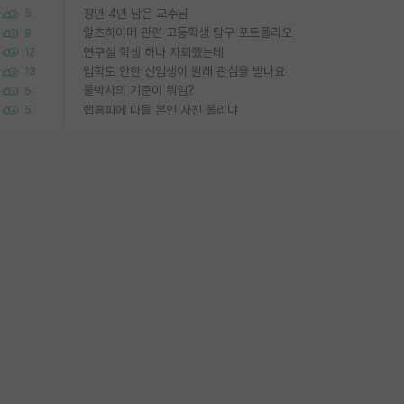
정년 4년 남은 교수님
5
알츠하이머 관련 고등학생 탐구 포트폴리오
9
연구실 학생 하나 자퇴했는데
12
입학도 안한 신입생이 원래 관심을 받나요
13
물박사의 기준이 뭐임?
5
랩홈피에 다들 본인 사진 올리냐
5