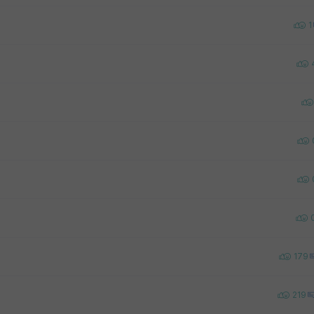
1
179
219