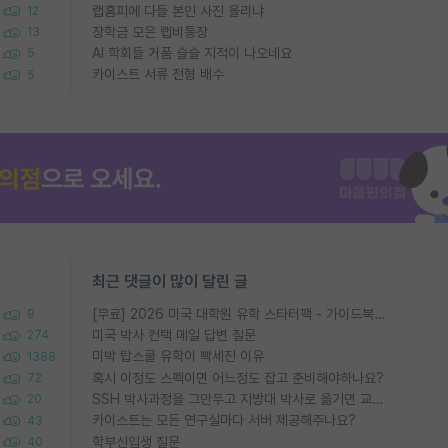
랩홈피에 다들 본인 사진 올리냐
12
장학금 모은 랩비통장
13
AI 학회들 거품 슬슬 지적이 나오네요
5
카이스트 서류 전형 배수
5
최근 댓글이 많이 달린 글
[무료] 2026 미국 대학원 유학 스타터팩 - 가이드북 & 합격자 컨택메일 템플릿
9
미국 박사 컨택 메일 답변 질문
274
미박 탑스쿨 유학이 빡세진 이유
1388
혹시 이정도 스펙이면 어느정도 잡고 준비해야하나요?
72
SSH 박사과정을 그만두고 지방대 박사로 옮기면 교수의 꿈은 끝일까요?
20
카이스트는 모든 연구실마다 서버 제공해주나요?
43
학부신입생 질문
40