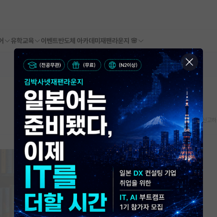
어
유학교육
이벤트
반도체 아카데미
재팬라운지 🌸
스크랩
신고하