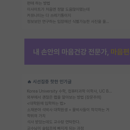
편애 하는 방법
이사이트가 처음엔 정말 도움많이됐는데
커뮤니티는 다 쓰레기통이지
정보보안 연구하는 입장에선 식별가능한 사진을 올리는건 비추이긴함
🔥 시선집중 핫한 인기글
Korea University 수학, 컴퓨터과학 이학사, UC Berkeley 산업공학 대학원 공학박사가 되는 것은 쉽지 않겠죠?
외부에서 괜찮은 랩을 알아보는 방법 (장문주의)
<대학원에 입학하는 법>
소재분야 석박사 대학원생 + 물박사들이 착각하는 거
학위의 가치
석사 받았는데도 교수랑 연락한다.
교수님이 슬럼프에 빠지게 되는 과정