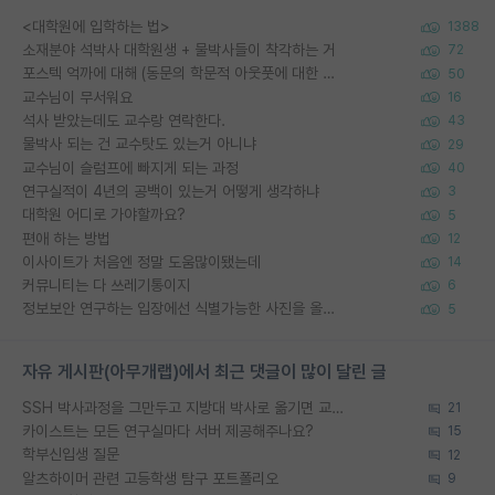
<대학원에 입학하는 법>
1388
소재분야 석박사 대학원생 + 물박사들이 착각하는 거
72
포스텍 억까에 대해 (동문의 학문적 아웃풋에 대한 반박)
50
교수님이 무서워요
16
석사 받았는데도 교수랑 연락한다.
43
물박사 되는 건 교수탓도 있는거 아니냐
29
교수님이 슬럼프에 빠지게 되는 과정
40
연구실적이 4년의 공백이 있는거 어떻게 생각하냐
3
대학원 어디로 가야할까요?
5
편애 하는 방법
12
이사이트가 처음엔 정말 도움많이됐는데
14
커뮤니티는 다 쓰레기통이지
6
정보보안 연구하는 입장에선 식별가능한 사진을 올리는건 비추이긴함
5
자유 게시판(아무개랩)에서 최근 댓글이 많이 달린 글
SSH 박사과정을 그만두고 지방대 박사로 옮기면 교수의 꿈은 끝일까요?
21
카이스트는 모든 연구실마다 서버 제공해주나요?
15
학부신입생 질문
12
알츠하이머 관련 고등학생 탐구 포트폴리오
9