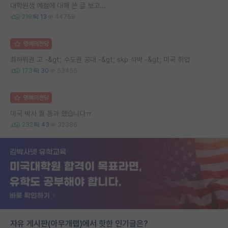
대학원생 예절에 대해 쓴 글 보고...
219
13
44759
명예의전당
최하위권 고 -&gt; 수도권 공대 -&gt; skp 석박 -&gt; 미국 취업
173
30
53455
명예의전당
미국 박사 퀄 통과 했습니다ㅠ
232
43
32386
자유 게시판(아무개랩)에서 핫한 인기글은?