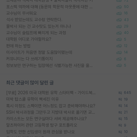
소재분야 석박사 대학원생 + 물박사들이 착각하는 거
72
포스텍 억까에 대해 (동문의 학문적 아웃풋에 대한 반박)
50
교수님이 무서워요
16
석사 받았는데도 교수랑 연락한다.
43
물박사 되는 건 교수탓도 있는거 아니냐
29
교수님이 슬럼프에 빠지게 되는 과정
40
대학원 어디로 가야할까요?
5
편애 하는 방법
12
이사이트가 처음엔 정말 도움많이됐는데
14
커뮤니티는 다 쓰레기통이지
6
정보보안 연구하는 입장에선 식별가능한 사진을 올리는건 비추이긴함
5
최근 댓글이 많이 달린 글
[무료] 2026 미국 대학원 유학 스타터팩 - 가이드북 & 합격자 컨택메일 템플릿
645
미박 탑스쿨 유학이 빡세진 이유
19
혹시 이정도 스펙이면 어느정도 잡고 준비해야하나요?
14
SSH 박사과정을 그만두고 지방대 박사로 옮기면 교수의 꿈은 끝일까요?
21
카이스트는 모든 연구실마다 서버 제공해주나요?
15
알츠하이머 관련 고등학생 탐구 포트폴리오
9
입학도 안한 신입생이 원래 관심을 받나요
10