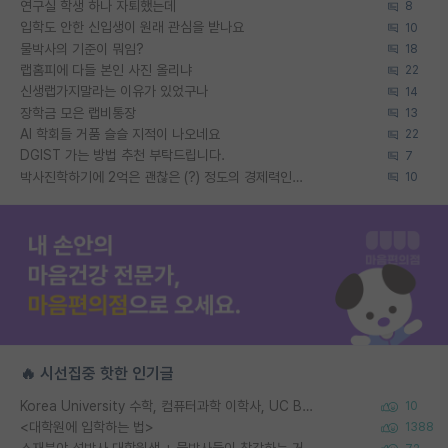
연구실 학생 하나 자퇴했는데
8
입학도 안한 신입생이 원래 관심을 받나요
10
물박사의 기준이 뭐임?
18
랩홈피에 다들 본인 사진 올리냐
22
신생랩가지말라는 이유가 있었구나
14
장학금 모은 랩비통장
13
AI 학회들 거품 슬슬 지적이 나오네요
22
DGIST 가는 방법 추천 부탁드립니다.
7
박사진학하기에 2억은 괜찮은 (?) 정도의 경제력인가요
10
🔥 시선집중 핫한 인기글
Korea University 수학, 컴퓨터과학 이학사, UC Berkeley 산업공학 대학원 공학박사가 되는 것은 쉽지 않겠죠?
10
<대학원에 입학하는 법>
1388