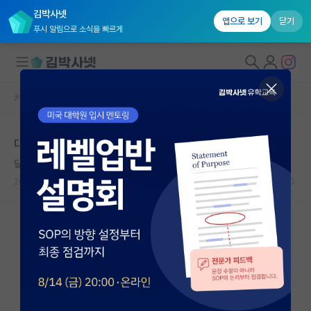
김박사넷
앱으로 보기
닫기
푸시 알림으로 소식을 빠르게
커뮤니티 홈
자유 게시판(아무개랩)
대학원생 모집
대학원 스펙 시원하게 한 번 까주십쇼...
국내대학원 정보
달리는 쿠르트 괴델
연구실&오픈랩
2024.01.30
7
6173
커뮤니티
커뮤니티 홈
전체글보기
베스트 게시판
IF 명예의전당