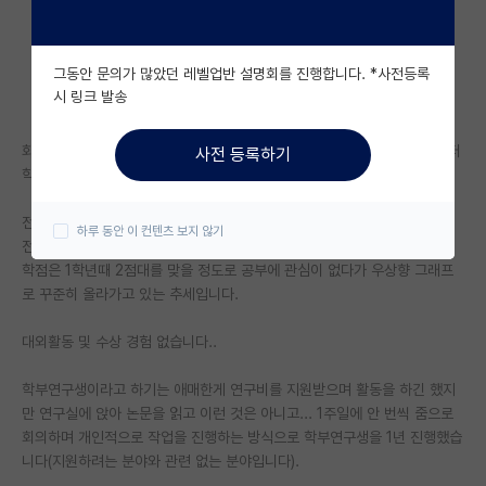
자유 게시판(아무개랩)
그동안 문의가 많았던 레벨업반 설명회를 진행합니다. *사전등록
미국 유학 게시판
시 링크 발송
미국 대학원 합격 후기 게시판
화성에 있는 ㅅㅇ대학교 재학중이고 이제 4학년 올라갑니다. 학부는 컴퓨터
사전 등록하기
대학원생 모집 게시판
학과입니다.
대학원 합격 후기 게시판
전체 3.72/4.5
하루 동안 이 컨텐츠 보지 않기
전공 3.92/4.5
연구실(PI) 홍보 게시판
학점은 1학년때 2점대를 맞을 정도로 공부에 관심이 없다가 우상향 그래프
로 꾸준히 올라가고 있는 추세입니다.
석박사 채용 정보 게시판
대외활동 및 수상 경험 없습니다..
임용 정보 게시판
학부 인턴 게시판
학부연구생이라고 하기는 애매한게 연구비를 지원받으며 활동을 하긴 했지
만 연구실에 앉아 논문을 읽고 이런 것은 아니고... 1주일에 안 번씩 줌으로
취업 게시판
회의하며 개인적으로 작업을 진행하는 방식으로 학부연구생을 1년 진행했습
니다(지원하려는 분야와 관련 없는 분야입니다).
임용 후기 게시판