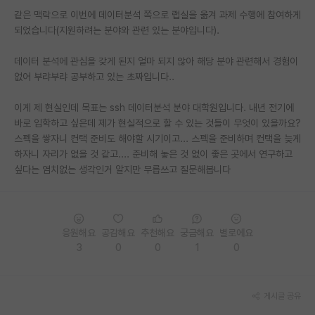
같은 맥락으로 이번에 데이터분석 쪽으로 랩실을 옮겨 과제 수행에 참여하게
PI 전용 게시판
되었습니다(지원하려는 분야와 관련 있는 분야입니다).
인문사회 계열 게시판
데이터 분석에 관심을 갖게 된지 얼마 되지 않아 해당 분야 관련해서 경험이
없어 부랴부랴 공부하고 있는 초짜입니다..
특수/전문대학원 게시판
반도체/AI 게시판
이게 제 현실인데 목표는 ssh 데이터분석 분야 대학원입니다. 내년 전기에
바로 입학하고 싶은데 제가 현실적으로 할 수 있는 것들이 무엇이 있을까요?
장학금/장학생 게시판
스펙을 쌓자니 컨택 준비도 해야할 시기이고... 스펙을 준비하며 컨택을 늦게
하자니 자리가 없을 것 같고.... 준비해 놓은 것 없이 좋은 곳에서 연구하고
학술 정보 게시판
싶다는 염치없는 생각인거 알지만 무릅쓰고 질문해봅니다
홍보 게시판
커리어
응원해요
공감해요
추천해요
궁금해요
별로에요
유학교육
3
0
0
1
0
이벤트
게시글 공유
반도체 아카데미