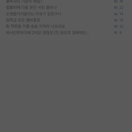
물박사의 기준이 뭐임?
18
랩홈피에 다들 본인 사진 올리냐
22
신생랩가지말라는 이유가 있었구나
14
장학금 모은 랩비통장
13
AI 학회들 거품 슬슬 지적이 나오네요
22
박사진학하기에 2억은 괜찮은 (?) 정도의 경제력인가요
9