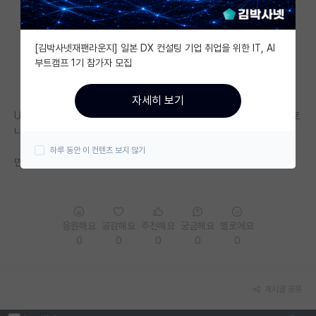
자유 게시판(아무개랩)
[김박사넷재팬라운지] 일본 DX 컨설팅 기업 취업을 위한 IT, AI
미국 유학 게시판
부트캠프 1기 참가자 모집
미국 대학원 합격 후기 게시판
자세히 보기
대학원생 모집 게시판
UNIST 반도체 소재 부품 대학원 전공면접 질문이 신소재 관련 문제가 주로
나오나요? 아니면 반도체공학관련 문제가 주로 나오 나요?
대학원 합격 후기 게시판
하루 동안 이 컨텐츠 보지 않기
면접 준비 방향성을 잡게 알려주시면 감사하겠습니다!
연구실(PI) 홍보 게시판
석박사 채용 정보 게시판
임용 정보 게시판
응원해요
공감해요
추천해요
궁금해요
별로에요
0
0
0
0
0
학부 인턴 게시판
취업 게시판
게시글 공유
임용 후기 게시판