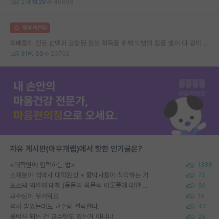
214
29
49898
명예의전당
후배들의 진로 선택과 균형된 정보 획득을 위해 익명의 힘을 빌어 다 같이 연봉 공개 타임 한번 갖는 것 어때요?
81
63
20702
자유 게시판(아무개랩)에서 핫한 인기글은?
<대학원에 입학하는 법>
1388
소재분야 석박사 대학원생 + 물박사들이 착각하는 거
72
포스텍 억까에 대해 (동문의 학문적 아웃풋에 대한 반박)
50
교수님이 무서워요
16
석사 받았는데도 교수랑 연락한다.
43
물박사 되는 건 교수탓도 있는거 아니냐
29