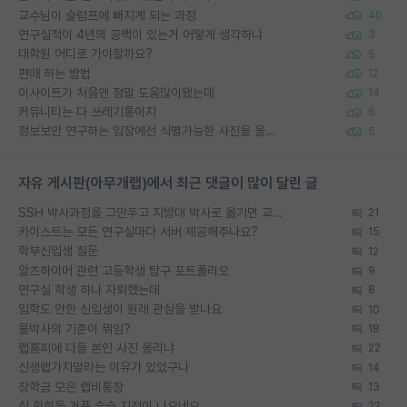
교수님이 슬럼프에 빠지게 되는 과정
40
연구실적이 4년의 공백이 있는거 어떻게 생각하냐
3
대학원 어디로 가야할까요?
5
편애 하는 방법
12
이사이트가 처음엔 정말 도움많이됐는데
14
커뮤니티는 다 쓰레기통이지
6
정보보안 연구하는 입장에선 식별가능한 사진을 올리는건 비추이긴함
5
자유 게시판(아무개랩)에서 최근 댓글이 많이 달린 글
SSH 박사과정을 그만두고 지방대 박사로 옮기면 교수의 꿈은 끝일까요?
21
카이스트는 모든 연구실마다 서버 제공해주나요?
15
학부신입생 질문
12
알츠하이머 관련 고등학생 탐구 포트폴리오
9
연구실 학생 하나 자퇴했는데
8
입학도 안한 신입생이 원래 관심을 받나요
10
물박사의 기준이 뭐임?
18
랩홈피에 다들 본인 사진 올리냐
22
신생랩가지말라는 이유가 있었구나
14
장학금 모은 랩비통장
13
AI 학회들 거품 슬슬 지적이 나오네요
22