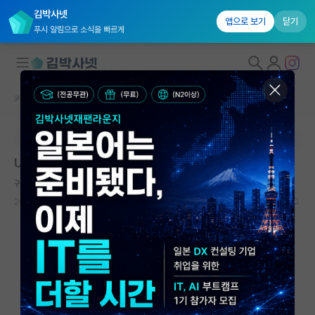
김박사넷
앱으로 보기
닫기
푸시 알림으로 소식을 빠르게
커뮤니티 홈
자유 게시판(아무개랩)
대학원생 모집
본문이 수정되지 않는 박제글입니다.
국내대학원 정보
UNIST 반도체 소재 부품 대학원
연구실&오픈랩
귀여운 비트겐슈타인
커뮤니티
2024.07.11
2
2573
커뮤니티 홈
전체글보기
베스트 게시판
IF 명예의전당