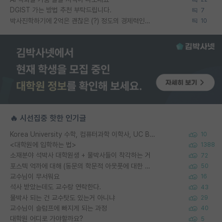
DGIST 가는 방법 추천 부탁드립니다.
7
박사진학하기에 2억은 괜찮은 (?) 정도의 경제력인가요
10
🔥 시선집중 핫한 인기글
Korea University 수학, 컴퓨터과학 이학사, UC Berkeley 산업공학 대학원 공학박사가 되는 것은 쉽지 않겠죠?
10
<대학원에 입학하는 법>
1388
소재분야 석박사 대학원생 + 물박사들이 착각하는 거
72
포스텍 억까에 대해 (동문의 학문적 아웃풋에 대한 반박)
50
교수님이 무서워요
16
석사 받았는데도 교수랑 연락한다.
43
물박사 되는 건 교수탓도 있는거 아니냐
29
교수님이 슬럼프에 빠지게 되는 과정
40
대학원 어디로 가야할까요?
5