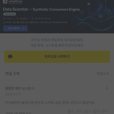
PI 전용 게시판
인문사회 계열 게시판
특수/전문대학원 게시판
반도체/AI 게시판
카카오 계정과 연동하여 게시글에 달린
댓글 알람, 소식등을 빠르게 받아보세요
장학금/장학생 게시판
카카오로 시작하기
학술 정보 게시판
홍보 게시판
댓글 2개
댓글쓰기
커리어
털털한 제인 오스틴
유학교육
2024.07.11
이벤트
간사람한테 들었는데 반도체 소자랑 공정 중에 나온다고 들었어요
반도체 아카데미
0
0
2
0
0
대댓글 1개
대댓글 쓰기