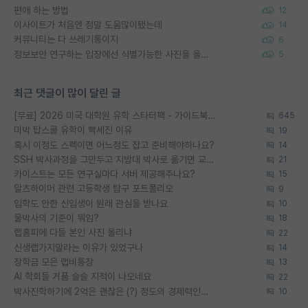
편애 하는 방법
12
이사이트가 처음엔 정말 도움많이됐는데
14
커뮤니티는 다 쓰레기통이지
6
정보보안 연구하는 입장에선 식별가능한 사진을 올리는건 비추이긴함
5
최근 댓글이 많이 달린 글
[무료] 2026 미국 대학원 유학 스타터팩 - 가이드북 & 합격자 컨택메일 템플릿
645
미박 탑스쿨 유학이 빡세진 이유
19
혹시 이정도 스펙이면 어느정도 잡고 준비해야하나요?
14
SSH 박사과정을 그만두고 지방대 박사로 옮기면 교수의 꿈은 끝일까요?
21
카이스트는 모든 연구실마다 서버 제공해주나요?
15
알츠하이머 관련 고등학생 탐구 포트폴리오
9
입학도 안한 신입생이 원래 관심을 받나요
10
물박사의 기준이 뭐임?
18
랩홈피에 다들 본인 사진 올리냐
22
신생랩가지말라는 이유가 있었구나
14
장학금 모은 랩비통장
13
AI 학회들 거품 슬슬 지적이 나오네요
22
박사진학하기에 2억은 괜찮은 (?) 정도의 경제력인가요
10