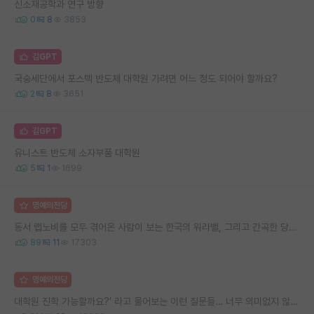
신소재공학과 연구 방향
0
8
3853
김GPT
국숭세단에서 포스텍 반도체 대학원 가려면 어느 정도 되어야 할까요?
2
8
3651
김GPT
유니스트 반도체 소자부품 대학원
5
1
1699
명예의전당
동서 랩노비를 모두 겪어온 사람이 보는 한국의 워라밸, 그리고 간곡한 당부의 말씀
89
11
17303
명예의전당
대학원 진학 가능할까요?’ 라고 물어보는 이런 질문들… 너무 의미없지 않나요?