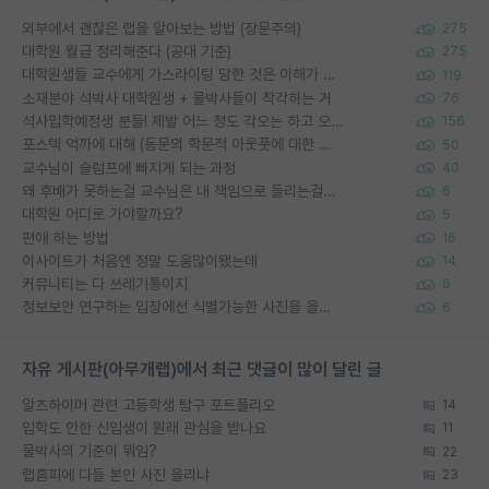
외부에서 괜찮은 랩을 알아보는 방법 (장문주의)
275
대학원 월급 정리해준다 (공대 기준)
275
대학원생들 교수에게 가스라이팅 당한 것은 이해가 갑니다. 안타깝네요.
119
소재분야 석박사 대학원생 + 물박사들이 착각하는 거
76
석사입학예정생 분들! 제발 어느 정도 각오는 하고 오세요.
156
포스텍 억까에 대해 (동문의 학문적 아웃풋에 대한 반박)
50
교수님이 슬럼프에 빠지게 되는 과정
40
왜 후배가 못하는걸 교수님은 내 책임으로 돌리는걸까요?
6
대학원 어디로 가야할까요?
5
편애 하는 방법
16
이사이트가 처음엔 정말 도움많이됐는데
14
커뮤니티는 다 쓰레기통이지
6
정보보안 연구하는 입장에선 식별가능한 사진을 올리는건 비추이긴함
6
자유 게시판(아무개랩)에서 최근 댓글이 많이 달린 글
알츠하이머 관련 고등학생 탐구 포트폴리오
14
입학도 안한 신입생이 원래 관심을 받나요
11
물박사의 기준이 뭐임?
22
랩홈피에 다들 본인 사진 올리냐
23