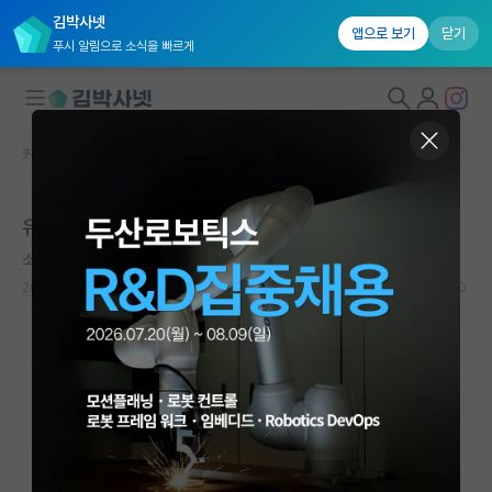
김박사넷
앱으로 보기
닫기
푸시 알림으로 소식을 빠르게
커뮤니티 홈
자유 게시판(아무개랩)
대학원생 모집
유니스트 반도체 소자부품 대학원
국내대학원 정보
소심한 헤르만 헤세
연구실&오픈랩
2024.08.15
1
1701
커뮤니티
커뮤니티 홈
전체글보기
베스트 게시판
IF 명예의전당