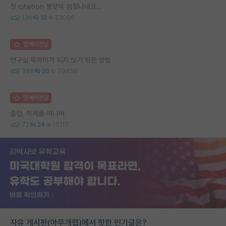
첫 citation 뽕맛이 엄청나네요...
136
10
23066
명예의전당
연구실 뚝딱이가 되지 않기 위한 방법
398
20
79856
명예의전당
졸업, 학계를 떠나며
72
24
15117
자유 게시판(아무개랩)에서 핫한 인기글은?