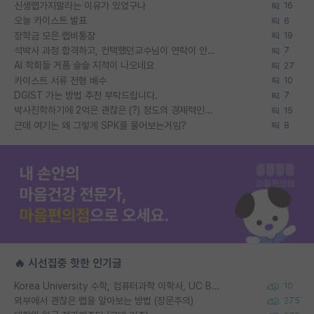
신생랩가지말라는 이유가 있었구나
16
오늘 카이스트 발표
6
장학금 모은 랩비통장
19
석박사 과정 합격하고, 컨택했던교수님이 연락이 안됩니다...
7
AI 학회들 거품 슬슬 지적이 나오네요
27
카이스트 서류 전형 배수
10
DGIST 가는 방법 추천 부탁드립니다.
7
박사진학하기에 2억은 괜찮은 (?) 정도의 경제력인가요
15
근데 여기는 왜 그렇게 SPK를 물어보는거임?
8
🔥 시선집중 핫한 인기글
Korea University 수학, 컴퓨터과학 이학사, UC Berkeley 산업공학 대학원 공학박사가 되는 것은 쉽지 않겠죠?
10
외부에서 괜찮은 랩을 알아보는 방법 (장문주의)
275