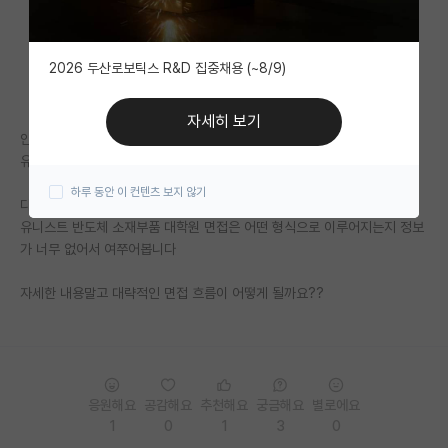
자유 게시판(아무개랩)
2026 두산로보틱스 R&D 집중채용 (~8/9)
미국 유학 게시판
미국 대학원 합격 후기 게시판
자세히 보기
안녕하세요
대학원생 모집 게시판
유니스트 반도체 소재부품 대학원 준비중인 학생입니다
하루 동안 이 컨텐츠 보지 않기
대학원 합격 후기 게시판
다름이아니라
유니스트 반도체 소재부품 대학원 면접은 어떤 형식으로 이루어지는지 정보
연구실(PI) 홍보 게시판
가 너무 없어서 여쭈어봅니다
석박사 채용 정보 게시판
자세한 내용말고 대략적인 면접 흐름이 어떻게 될까요??
임용 정보 게시판
학부 인턴 게시판
취업 게시판
응원해요
공감해요
추천해요
궁금해요
별로에요
1
0
1
3
0
임용 후기 게시판