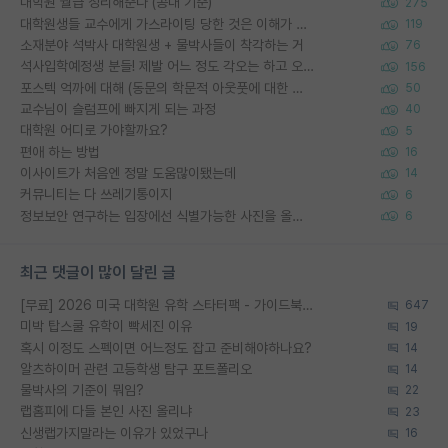
대학원 월급 정리해준다 (공대 기준)
275
대학원생들 교수에게 가스라이팅 당한 것은 이해가 갑니다. 안타깝네요.
119
소재분야 석박사 대학원생 + 물박사들이 착각하는 거
76
석사입학예정생 분들! 제발 어느 정도 각오는 하고 오세요.
156
포스텍 억까에 대해 (동문의 학문적 아웃풋에 대한 반박)
50
교수님이 슬럼프에 빠지게 되는 과정
40
대학원 어디로 가야할까요?
5
편애 하는 방법
16
이사이트가 처음엔 정말 도움많이됐는데
14
커뮤니티는 다 쓰레기통이지
6
정보보안 연구하는 입장에선 식별가능한 사진을 올리는건 비추이긴함
6
최근 댓글이 많이 달린 글
[무료] 2026 미국 대학원 유학 스타터팩 - 가이드북 & 합격자 컨택메일 템플릿
647
미박 탑스쿨 유학이 빡세진 이유
19
혹시 이정도 스펙이면 어느정도 잡고 준비해야하나요?
14
알츠하이머 관련 고등학생 탐구 포트폴리오
14
물박사의 기준이 뭐임?
22
랩홈피에 다들 본인 사진 올리냐
23
신생랩가지말라는 이유가 있었구나
16