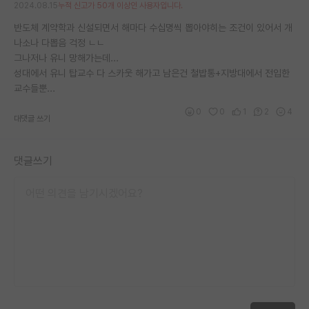
2024.08.15
누적 신고가 50개 이상인 사용자입니다.
재팬라운지 🌸
반도체 계약학과 신설되면서 해마다 수십명씩 뽑아야히는 조건이 있어서 개
나소나 다뽑음 걱정 ㄴㄴ
그나저나 유니 망해가는데...
성대에서 유니 탑교수 다 스카웃 해가고 남은건 철밥통+지방대에서 전입한
교수들뿐...
0
0
1
2
4
대댓글 쓰기
댓글쓰기