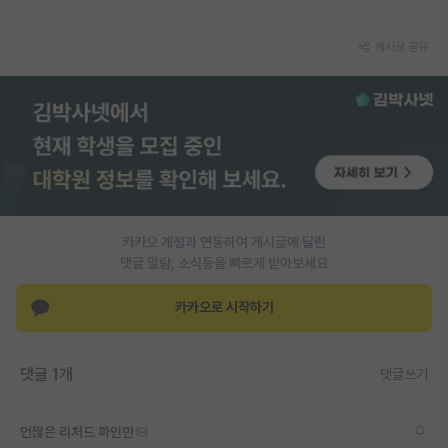
PI 전용 게시판
게시글 공유
인문사회 계열 게시판
특수/전문대학원 게시판
반도체/AI 게시판
장학금/장학생 게시판
학술 정보 게시판
카카오 계정과 연동하여 게시글에 달린
댓글 알람, 소식등을 빠르게 받아보세요
홍보 게시판
카카오로 시작하기
커리어
유학교육
댓글 1개
댓글쓰기
이벤트
반도체 아카데미
언짢은 리처드 파인만