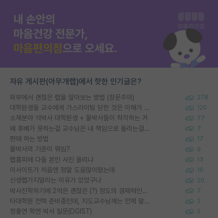
자유 게시판(아무개랩)에서 핫한 인기글은?
외부에서 괜찮은 랩을 알아보는 방법 (장문주의)
278
대학원생들 교수에게 가스라이팅 당한 것은 이해가 갑니다. 안타깝네요.
120
소재분야 석박사 대학원생 + 물박사들이 착각하는 거
77
왜 후배가 못하는걸 교수님은 내 책임으로 돌리는걸까요?
7
편애 하는 방법
17
물박사의 기준이 뭐임?
9
랩홈피에 다들 본인 사진 올리냐
13
이사이트가 처음엔 정말 도움많이됐는데
16
신생랩가지말라는 이유가 있었구나
20
박사진학하기에 2억은 괜찮은 (?) 정도의 경제력인가요
7
타대학원 컨텍 준비중인데, 지도교수님께는 언제 말씀드려야 할까요?
2
정출연 학연 박사 질문(DGIST)
2