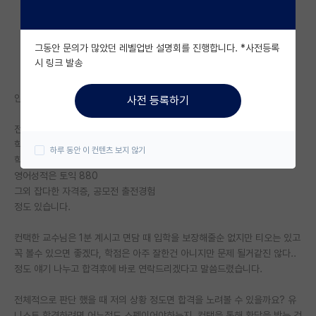
자유 게시판(아무개랩)
그동안 문의가 많았던 레벨업반 설명회를 진행합니다. *사전등록
미국 유학 게시판
시 링크 발송
미국 대학원 합격 후기 게시판
안녕하세요. 올해 가을학기 유니스트 석사 지원하려는 학생입니다.
사전 등록하기
대학원생 모집 게시판
전공은 기계공학
대학원 합격 후기 게시판
학교는 전적대 지방국립대, 졸업대학 건동홍(편입)
하루 동안 이 컨텐츠 보지 않기
학점은 전적대 4.15/4.5, 졸업대학 4.04/4.5
연구실(PI) 홍보 게시판
영어성적은 토익 880
그외 잡다한 자격증, 공모전 출전경험
석박사 채용 정보 게시판
정도 있습니다.
임용 정보 게시판
컨택한 교수님은 1분 계시고 면담 때 입학을 보장해줄순 없지만 티오는 있고
학부 인턴 게시판
꼭 볼수 있으면 좋겠다, 학점은 아주 잘한건 아니지만 문제 될거같진 않다..
정도 얘기 나누고 합격후에 바로 연락드리겠다고 말씀드렸습니다.
취업 게시판
전체적으로 판단 했을 때 저의 상황 정도면 합격을 노려볼 수 있을까요? 유
임용 후기 게시판
니스트 합격하려면 어느정도 스펙이어야하는지, 컨택을 통해 확답을 받는 것