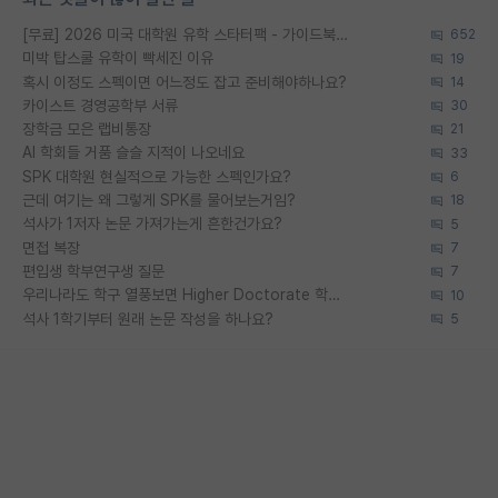
[무료] 2026 미국 대학원 유학 스타터팩 - 가이드북 & 합격자 컨택메일 템플릿
652
미박 탑스쿨 유학이 빡세진 이유
19
혹시 이정도 스펙이면 어느정도 잡고 준비해야하나요?
14
카이스트 경영공학부 서류
30
장학금 모은 랩비통장
21
AI 학회들 거품 슬슬 지적이 나오네요
33
SPK 대학원 현실적으로 가능한 스펙인가요?
6
근데 여기는 왜 그렇게 SPK를 물어보는거임?
18
석사가 1저자 논문 가져가는게 흔한건가요?
5
면접 복장
7
편입생 학부연구생 질문
7
우리나라도 학구 열풍보면 Higher Doctorate 학위가 필요하다고 봅니다.
10
석사 1학기부터 원래 논문 작성을 하나요?
5