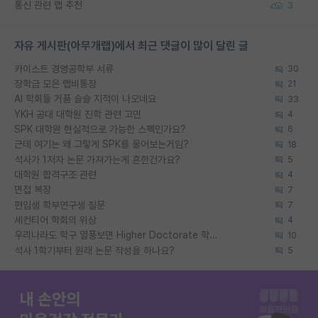
통신 관련 랩 추천
3
자유 게시판(아무개랩)에서 최근 댓글이 많이 달린 글
카이스트 경영공학부 서류
30
장학금 모은 랩비통장
21
AI 학회들 거품 슬슬 지적이 나오네요
33
YKH 공대 대학원 진학 관련 고민
4
SPK 대학원 현실적으로 가능한 스펙인가요?
6
근데 여기는 왜 그렇게 SPK를 물어보는거임?
18
석사가 1저자 논문 가져가는게 흔한건가요?
5
대학원 합격구조 관련
4
면접 복장
7
편입생 학부연구생 질문
7
세컨티어 학회의 위상
4
우리나라도 학구 열풍보면 Higher Doctorate 학위가 필요하다고 봅니다.
10
석사 1학기부터 원래 논문 작성을 하나요?
5