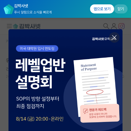
김박사넷
앱으로 보기
닫기
푸시 알림으로 소식을 빠르게
커뮤니티 홈
자유 게시판(아무개랩)
대학원생 모집
유니스트 대학원 합격 가능성
국내대학원 정보
건강한 르네 데카르트
연구실&오픈랩
2022.03.08
8
9419
커뮤니티
커뮤니티 홈
전체글보기
베스트 게시판
IF 명예의전당