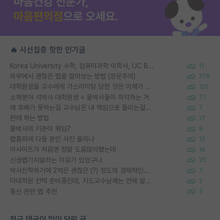
🔥 시선집중 핫한 인기글
Korea University 수학, 컴퓨터과학 이학사, UC Berkeley 산업공학 대학원 공학박사가 되는 것은 쉽지 않겠죠?
11
외부에서 괜찮은 랩을 알아보는 방법 (장문주의)
278
대학원생들 교수에게 가스라이팅 당한 것은 이해가 갑니다. 안타깝네요.
120
소재분야 석박사 대학원생 + 물박사들이 착각하는 거
77
왜 후배가 못하는걸 교수님은 내 책임으로 돌리는걸까요?
7
편애 하는 방법
17
물박사의 기준이 뭐임?
9
랩홈피에 다들 본인 사진 올리냐
13
이사이트가 처음엔 정말 도움많이됐는데
16
신생랩가지말라는 이유가 있었구나
20
박사진학하기에 2억은 괜찮은 (?) 정도의 경제력인가요
7
타대학원 컨텍 준비중인데, 지도교수님께는 언제 말씀드려야 할까요?
2
통신 관련 랩 추천
3
최근 댓글이 많이 달린 글