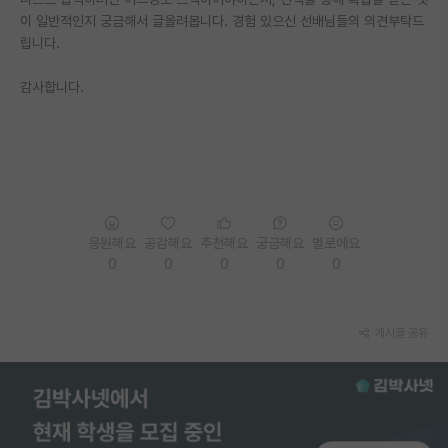
이 일반적인지 궁금해서 글올려봅니다. 경험 있으신 선배님들의 의견부탁드
PI 전용 게시판
립니다.
인문사회 계열 게시판
감사합니다.
특수/전문대학원 게시판
반도체/AI 게시판
장학금/장학생 게시판
학술 정보 게시판
응원해요
공감해요
추천해요
궁금해요
별로에요
0
0
0
0
0
홍보 게시판
커리어
게시글 공유
유학교육
이벤트
반도체 아카데미