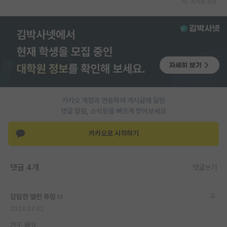
게시글 공유
PI 전용 게시판
인문사회 계열 게시판
특수/전문대학원 게시판
반도체/AI 게시판
장학금/장학생 게시판
카카오 계정과 연동하여 게시글에 달린
댓글 알람, 소식등을 빠르게 받아보세요
학술 정보 게시판
카카오로 시작하기
홍보 게시판
커리어
댓글 4개
댓글쓰기
유학교육
답답한 앨런 튜링
이벤트
2024.07.02
반도체 아카데미
가도 돼요.