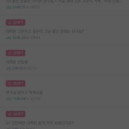
1년 동안 잡일만 시키는 연구실 + 주말 내내 오는 교수의 카톡.. 이게 맞을까요
34
15
18910
김GPT
대학원 그만두고 싶은데 그냥 출근 안해도 되나요?
42
33
11944
김GPT
대학원 신입생
5
12
5073
김GPT
연구실 분위기 막창났음
72
49
22140
김GPT
ist 인턴하면 대학원 합격 거의 보장인가요?