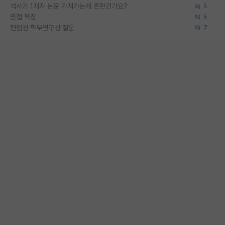
석사가 1저자 논문 가져가는게 흔한건가요?
5
면접 복장
5
편입생 학부연구생 질문
7