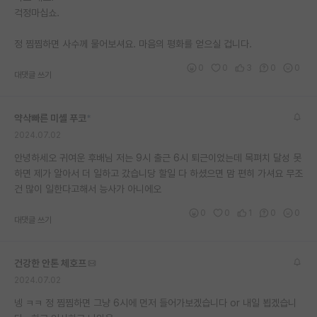
걱정마십쇼.
재팬라운지 🌸
정 찜찜하면 사수께 물어보셔요. 마음의 평화를 얻으실 겁니다.
0
0
3
0
0
대댓글 쓰기
약삭빠른 미셸 푸코
*
2024.07.02
안녕하세오 귀여운 후배님 저는 9시 출근 6시 퇴근이었는데 목펴치 달성 못
하면 제가 알아서 더 일하고 갔습니당 할일 다 하셨으면 맘 편히 가셔요 무조
건 많이 일한다고해서 능사가 아니에오
0
0
1
0
0
대댓글 쓰기
건강한 안톤 체호프
2024.07.02
넹 ㅋㅋ 정 찜찜하면 그냥 6시에 먼저 들어가보겠습니다 or 내일 뵙겠습니