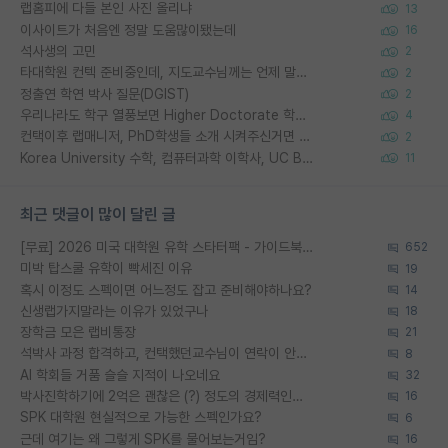
랩홈피에 다들 본인 사진 올리냐
13
이사이트가 처음엔 정말 도움많이됐는데
16
석사생의 고민
2
타대학원 컨텍 준비중인데, 지도교수님께는 언제 말씀드려야 할까요?
2
정출연 학연 박사 질문(DGIST)
2
우리나라도 학구 열풍보면 Higher Doctorate 학위가 필요하다고 봅니다.
4
컨택이후 랩매니저, PhD학생들 소개 시켜주신거면 거의 컨펌에 가깝나요?
2
Korea University 수학, 컴퓨터과학 이학사, UC Berkeley 산업공학 대학원 공학박사가 되는 것은 쉽지 않겠죠?
11
최근 댓글이 많이 달린 글
[무료] 2026 미국 대학원 유학 스타터팩 - 가이드북 & 합격자 컨택메일 템플릿
652
미박 탑스쿨 유학이 빡세진 이유
19
혹시 이정도 스펙이면 어느정도 잡고 준비해야하나요?
14
신생랩가지말라는 이유가 있었구나
18
장학금 모은 랩비통장
21
석박사 과정 합격하고, 컨택했던교수님이 연락이 안됩니다...
8
AI 학회들 거품 슬슬 지적이 나오네요
32
박사진학하기에 2억은 괜찮은 (?) 정도의 경제력인가요
16
SPK 대학원 현실적으로 가능한 스펙인가요?
6
근데 여기는 왜 그렇게 SPK를 물어보는거임?
16