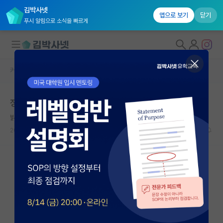
김박사넷
앱으로 보기
닫기
푸시 알림으로 소식을 빠르게
커뮤니티 홈
자유 게시판(아무개랩)
대학원생 모집
정출연 학부인턴 퇴근 관련....
국내대학원 정보
밝은 존 내시
연구실&오픈랩
2024.07.02
4
1904
커뮤니티
커뮤니티 홈
전체글보기
베스트 게시판
IF 명예의전당