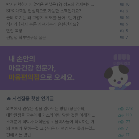
박사진학하기에 2억은 괜찮은 (?) 정도의 경제력인가요
16
SPK 대학원 현실적으로 가능한 스펙인가요?
6
근데 여기는 왜 그렇게 SPK를 물어보는거임?
16
석사가 1저자 논문 가져가는게 흔한건가요?
5
면접 복장
5
편입생 학부연구생 질문
7
🔥 시선집중 핫한 인기글
외부에서 괜찮은 랩을 알아보는 방법 (장문주의)
278
대학원생들 교수에게 가스라이팅 당한 것은 이해가 갑니다. 안타깝네요.
120
소재분야 석박사 대학원생 + 물박사들이 착각하는 거
77
왜 후배가 못하는걸 교수님은 내 책임으로 돌리는걸까요?
7
편애 하는 방법
17