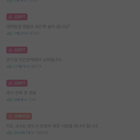
0
4
1593
김GPT
대학원생 정말로 퇴근후 삶이 없나요?
7
21
9749
김GPT
연구실 인간관계에서 소외됩니다.
27
11
8073
김GPT
후기 컨택 후 면담
0
8
2141
명예의전당
지도 교수는 반드시 인성이 바른 사람을 만나야 합니다.
399
74
118245