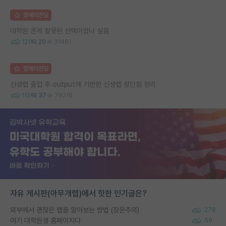
명예의전당
대학원 온게 잘못된 선택이었나 싶음
121
20
31461
명예의전당
신생랩 졸업 후 output에 기반한 신생랩 장단점 정리
112
37
79216
자유 게시판(아무개랩)에서 핫한 인기글은?
외부에서 괜찮은 랩을 알아보는 방법 (장문주의)
278
여기 대학원생 홈페이지다
59