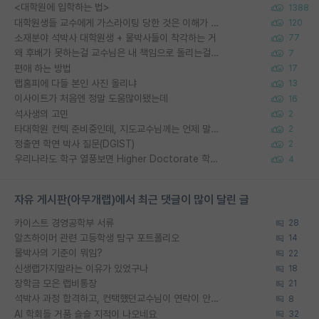
<대학원에 입학하는 법>
1388
대학원생들 교수에게 가스라이팅 당한 것은 이해가 갑니다. 안타깝네요.
120
소재분야 석박사 대학원생 + 물박사들이 착각하는 거
77
왜 후배가 못하는걸 교수님은 내 책임으로 돌리는걸까요?
7
편애 하는 방법
17
랩홈피에 다들 본인 사진 올리냐
13
이사이트가 처음엔 정말 도움많이됐는데
16
석사생의 고민
2
타대학원 컨텍 준비중인데, 지도교수님께는 언제 말씀드려야 할까요?
2
정출연 학연 박사 질문(DGIST)
2
우리나라도 학구 열풍보면 Higher Doctorate 학위가 필요하다고 봅니다.
4
자유 게시판(아무개랩)에서 최근 댓글이 많이 달린 글
카이스트 경영공학부 서류
28
알츠하이머 관련 고등학생 탐구 포트폴리오
14
물박사의 기준이 뭐임?
22
신생랩가지말라는 이유가 있었구나
18
장학금 모은 랩비통장
21
석박사 과정 합격하고, 컨택했던교수님이 연락이 안됩니다...
8
AI 학회들 거품 슬슬 지적이 나오네요
32