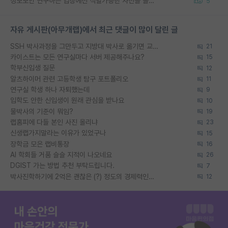
정보보안 연구하는 입장에선 식별가능한 사진을 올리는건 비추이긴함
5
자유 게시판(아무개랩)에서 최근 댓글이 많이 달린 글
SSH 박사과정을 그만두고 지방대 박사로 옮기면 교수의 꿈은 끝일까요?
21
카이스트는 모든 연구실마다 서버 제공해주나요?
15
학부신입생 질문
12
알츠하이머 관련 고등학생 탐구 포트폴리오
11
연구실 학생 하나 자퇴했는데
9
입학도 안한 신입생이 원래 관심을 받나요
10
물박사의 기준이 뭐임?
19
랩홈피에 다들 본인 사진 올리냐
23
신생랩가지말라는 이유가 있었구나
15
장학금 모은 랩비통장
16
AI 학회들 거품 슬슬 지적이 나오네요
26
DGIST 가는 방법 추천 부탁드립니다.
7
박사진학하기에 2억은 괜찮은 (?) 정도의 경제력인가요
12