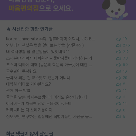
🔥 시선집중 핫한 인기글
Korea University 수학, 컴퓨터과학 이학사, UC Berkeley 산업공학 대학원 공학박사가 되는 것은 쉽지 않겠죠?
10
외부에서 괜찮은 랩을 알아보는 방법 (장문주의)
275
내 석사생활 참 많은일들이 있엇네요^^
212
소재분야 석박사 대학원생 + 물박사들이 착각하는 거
73
포스텍 억까에 대해 (동문의 학문적 아웃풋에 대한 반박)
50
교수님이 무서워요
16
물박사 되는 건 교수탓도 있는거 아니냐
29
대학원 어디로 가야할까요?
5
편애 하는 방법
12
졸업을 앞둔 박사수료생인데 아직도 출장다닙니다
3
이사이트가 처음엔 정말 도움많이됐는데
14
커뮤니티는 다 쓰레기통이지
6
정보보안 연구하는 입장에선 식별가능한 사진을 올리는건 비추이긴함
5
최근 댓글이 많이 달린 글