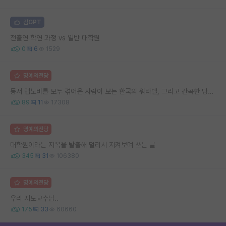
김GPT
전출연 학연 과정 vs 일반 대학원
0
6
1529
명예의전당
동서 랩노비를 모두 겪어온 사람이 보는 한국의 워라밸, 그리고 간곡한 당부의 말씀
89
11
17308
명예의전당
대학원이라는 지옥을 탈출해 멀리서 지켜보며 쓰는 글
345
31
106380
명예의전당
우리 지도교수님..
175
33
60660