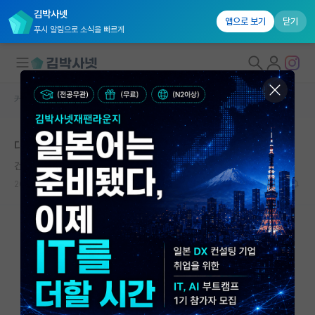
김박사넷
앱으로 보기
닫기
푸시 알림으로 소식을 빠르게
커뮤니티 홈
자유 게시판(아무개랩)
대학원생 모집
대학원 진학을 위해
국내대학원 정보
건강한 그레고어 멘델
연구실&오픈랩
2023.10.16
2
1614
커뮤니티
커뮤니티 홈
전체글보기
베스트 게시판
IF 명예의전당