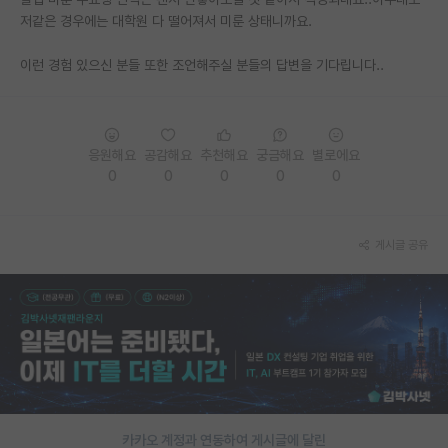
저같은 경우에는 대학원 다 떨어져서 미룬 상태니까요.
PI 전용 게시판
이런 경험 있으신 분들 또한 조언해주실 분들의 답변을 기다립니다..
인문사회 계열 게시판
특수/전문대학원 게시판
반도체/AI 게시판
응원해요
공감해요
추천해요
궁금해요
별로에요
0
0
0
0
0
장학금/장학생 게시판
학술 정보 게시판
게시글 공유
홍보 게시판
커리어
유학교육
이벤트
반도체 아카데미
카카오 계정과 연동하여 게시글에 달린