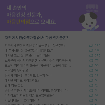
자유 게시판(아무개랩)에서 핫한 인기글은?
외부에서 괜찮은 랩을 알아보는 방법 (장문주의)
275
내 석사생활 참 많은일들이 있엇네요^^
212
대학원 월급 정리해준다 (공대 기준)
275
소재분야 석박사 대학원생 + 물박사들이 착각하는 거
73
포스텍 억까에 대해 (동문의 학문적 아웃풋에 대한 반박)
50
교수님이 무서워요
16
물박사 되는 건 교수탓도 있는거 아니냐
29
대학원 어디로 가야할까요?
5
편애 하는 방법
12
졸업을 앞둔 박사수료생인데 아직도 출장다닙니다
3
이사이트가 처음엔 정말 도움많이됐는데
14
커뮤니티는 다 쓰레기통이지
6