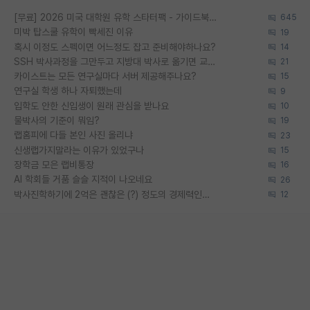
[무료] 2026 미국 대학원 유학 스타터팩 - 가이드북 & 합격자 컨택메일 템플릿
645
미박 탑스쿨 유학이 빡세진 이유
19
혹시 이정도 스펙이면 어느정도 잡고 준비해야하나요?
14
SSH 박사과정을 그만두고 지방대 박사로 옮기면 교수의 꿈은 끝일까요?
21
카이스트는 모든 연구실마다 서버 제공해주나요?
15
연구실 학생 하나 자퇴했는데
9
입학도 안한 신입생이 원래 관심을 받나요
10
물박사의 기준이 뭐임?
19
랩홈피에 다들 본인 사진 올리냐
23
신생랩가지말라는 이유가 있었구나
15
장학금 모은 랩비통장
16
AI 학회들 거품 슬슬 지적이 나오네요
26
박사진학하기에 2억은 괜찮은 (?) 정도의 경제력인가요
12