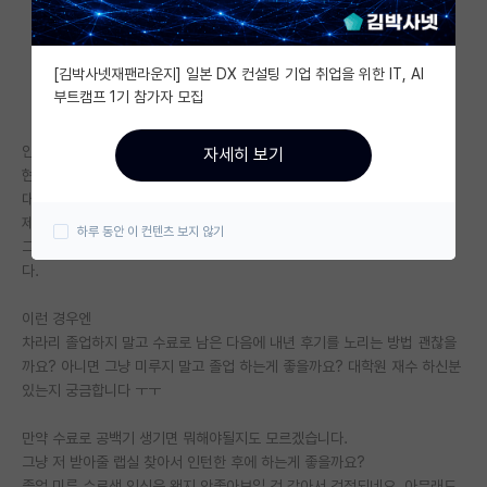
자유 게시판(아무개랩)
[김박사넷재팬라운지] 일본 DX 컨설팅 기업 취업을 위한 IT, AI
미국 유학 게시판
부트캠프 1기 참가자 모집
미국 대학원 합격 후기 게시판
안녕하세요
자세히 보기
대학원생 모집 게시판
현재 4학년 2학기 재학중인 학생입니다.
대학원 입학을 위해 원서접수 중인데요.
대학원 합격 후기 게시판
제가 아무래도 이번학기에 대학원 다 떨어질까봐 두렵습니다.
하루 동안 이 컨텐츠 보지 않기
그래서 다 떨어지게 되면 아무것도 못한채로 졸업만 남겨두게 될 것 같습니
연구실(PI) 홍보 게시판
다.
석박사 채용 정보 게시판
이런 경우엔
차라리 졸업하지 말고 수료로 남은 다음에 내년 후기를 노리는 방법 괜찮을
임용 정보 게시판
까요? 아니면 그냥 미루지 말고 졸업 하는게 좋을까요? 대학원 재수 하신분
학부 인턴 게시판
있는지 궁금합니다 ㅜㅜ
취업 게시판
만약 수료로 공백기 생기면 뭐해야될지도 모르겠습니다.
그냥 저 받아줄 랩실 찾아서 인턴한 후에 하는게 좋을까요?
임용 후기 게시판
졸업 미룬 수료생 인식은 왠지 안좋아보일 것 같아서 걱정되네요..아무래도