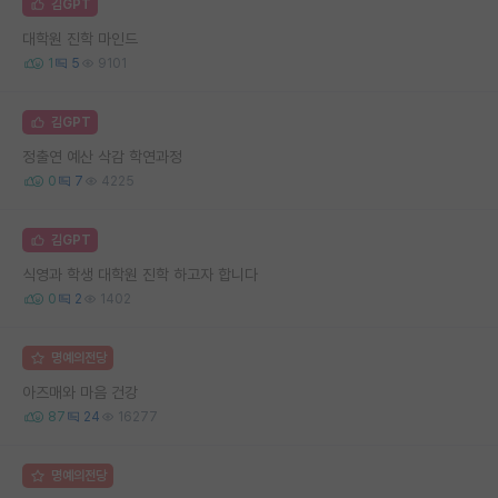
김GPT
대학원 진학 마인드
1
5
9101
김GPT
정출연 예산 삭감 학연과정
0
7
4225
김GPT
식영과 학생 대학원 진학 하고자 합니다
0
2
1402
명예의전당
아즈매와 마음 건강
87
24
16277
명예의전당