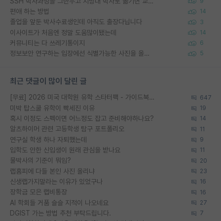
SSH 박사과정을 그만두고 지방대 박사로 옮기면 교수의 꿈은 끝일까요?
9
편애 하는 방법
14
졸업을 앞둔 박사수료생인데 아직도 출장다닙니다
3
이사이트가 처음엔 정말 도움많이됐는데
14
커뮤니티는 다 쓰레기통이지
6
정보보안 연구하는 입장에선 식별가능한 사진을 올리는건 비추이긴함
5
최근 댓글이 많이 달린 글
[무료] 2026 미국 대학원 유학 스타터팩 - 가이드북 & 합격자 컨택메일 템플릿
647
미박 탑스쿨 유학이 빡세진 이유
19
혹시 이정도 스펙이면 어느정도 잡고 준비해야하나요?
14
알츠하이머 관련 고등학생 탐구 포트폴리오
11
연구실 학생 하나 자퇴했는데
9
입학도 안한 신입생이 원래 관심을 받나요
11
물박사의 기준이 뭐임?
20
랩홈피에 다들 본인 사진 올리냐
23
신생랩가지말라는 이유가 있었구나
16
장학금 모은 랩비통장
16
AI 학회들 거품 슬슬 지적이 나오네요
27
DGIST 가는 방법 추천 부탁드립니다.
7