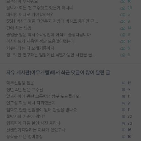
교수님이 무서워요
16
물박사 되는 건 교수탓도 있는거 아니냐
29
대학원 어디로 가야할까요?
5
SSH 박사과정을 그만두고 지방대 박사로 옮기면 교수의 꿈은 끝일까요?
9
편애 하는 방법
14
졸업을 앞둔 박사수료생인데 아직도 출장다닙니다
3
이사이트가 처음엔 정말 도움많이됐는데
14
커뮤니티는 다 쓰레기통이지
6
정보보안 연구하는 입장에선 식별가능한 사진을 올리는건 비추이긴함
5
자유 게시판(아무개랩)에서 최근 댓글이 많이 달린 글
학부신입생 질문
12
정년 4년 남은 교수님
9
알츠하이머 관련 고등학생 탐구 포트폴리오
11
연구실 학생 하나 자퇴했는데
9
입학도 안한 신입생이 원래 관심을 받나요
11
물박사의 기준이 뭐임?
20
랩홈피에 다들 본인 사진 올리냐
23
신생랩가지말라는 이유가 있었구나
16
장학금 모은 랩비통장
16