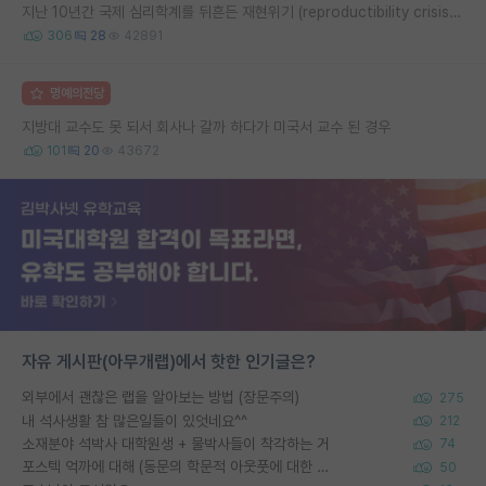
지난 10년간 국제 심리학계를 뒤흔든 재현위기 (reproductibility crisis) 요약 (1편)
306
28
42891
명예의전당
지방대 교수도 못 되서 회사나 갈까 하다가 미국서 교수 된 경우
101
20
43672
자유 게시판(아무개랩)에서 핫한 인기글은?
외부에서 괜찮은 랩을 알아보는 방법 (장문주의)
275
내 석사생활 참 많은일들이 있엇네요^^
212
소재분야 석박사 대학원생 + 물박사들이 착각하는 거
74
포스텍 억까에 대해 (동문의 학문적 아웃풋에 대한 반박)
50