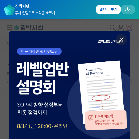
김박사넷
앱으로 보기
닫기
푸시 알림으로 소식을 빠르게
커뮤니티 홈
자유 게시판(아무개랩)
대학원생 모집
국가 R&D 예산 삭감으로 피해는 대학원생이 ...
국내대학원 정보
능글맞은 에이다 러브레이스
연구실&오픈랩
2023.10.05
4
5708
커뮤니티
커뮤니티 홈
전체글보기
베스트 게시판
IF 명예의전당