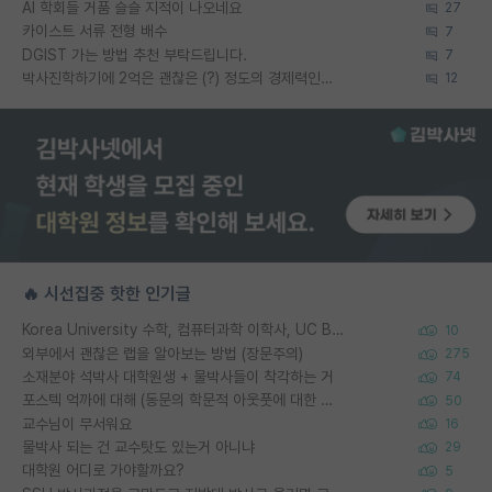
AI 학회들 거품 슬슬 지적이 나오네요
27
카이스트 서류 전형 배수
7
DGIST 가는 방법 추천 부탁드립니다.
7
박사진학하기에 2억은 괜찮은 (?) 정도의 경제력인가요
12
🔥 시선집중 핫한 인기글
Korea University 수학, 컴퓨터과학 이학사, UC Berkeley 산업공학 대학원 공학박사가 되는 것은 쉽지 않겠죠?
10
외부에서 괜찮은 랩을 알아보는 방법 (장문주의)
275
소재분야 석박사 대학원생 + 물박사들이 착각하는 거
74
포스텍 억까에 대해 (동문의 학문적 아웃풋에 대한 반박)
50
교수님이 무서워요
16
물박사 되는 건 교수탓도 있는거 아니냐
29
대학원 어디로 가야할까요?
5