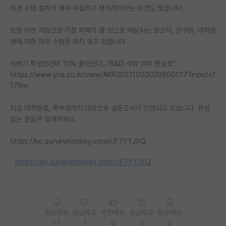
의견 수렴 절차가 매우 부실하고 형식적이라는 의견도 많습니다.
PI 전용 게시판
또한 이번 삭감으로 가장 피해가 클 것으로 예상되는 포스닥, 연구원, 대학원
인문사회 계열 게시판
생에 대한 의견 수렴은 하지 않고 있습니다.
특수/전문대학원 게시판
하반기 학생인건비 10% 줄어든다…"R&D 삭감 여파 현실로"
https://www.yna.co.kr/view/AKR20231002029800017?input=1
반도체/AI 게시판
179m
장학금/장학생 게시판
지금 대학원생, 학부생까지 대상으로 설문조사가 진행되고 있습니다. 관심
학술 정보 게시판
있는 분들은 참여하세요.
홍보 게시판
https://ko.surveymonkey.com/r/F7YYJXQ
커리어
https://ko.surveymonkey.com/r/F7YYJXQ
유학교육
이벤트
응원해요
공감해요
추천해요
궁금해요
별로에요
반도체 아카데미
17
7
6
3
0