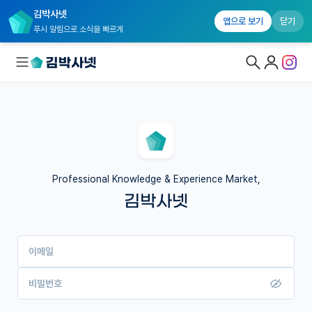
김박사넷
앱으로 보기
닫기
푸시 알림으로 소식을 빠르게
대학원생 모집
국내대학원 정보
연구실&오픈랩
Professional Knowledge & Experience Market,
김박사넷
커뮤니티
커리어
이메일
유학교육
이벤트
비밀번호
반도체 아카데미