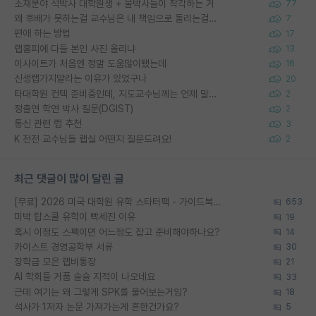
소재분야 석박사 대학원생 + 물박사들이 착각하는 거
77
왜 후배가 못하는걸 교수님은 내 책임으로 돌리는걸까요?
7
편애 하는 방법
17
랩홈피에 다들 본인 사진 올리냐
13
이사이트가 처음엔 정말 도움많이됐는데
16
신생랩가지말라는 이유가 있었구나
20
타대학원 컨텍 준비중인데, 지도교수님께는 언제 말씀드려야 할까요?
2
정출연 학연 박사 질문(DGIST)
2
통신 관련 랩 추천
3
K 전전 교수님들 랩실 어떤지 질문드려요!
2
최근 댓글이 많이 달린 글
[무료] 2026 미국 대학원 유학 스타터팩 - 가이드북 & 합격자 컨택메일 템플릿
653
미박 탑스쿨 유학이 빡세진 이유
19
혹시 이정도 스펙이면 어느정도 잡고 준비해야하나요?
14
카이스트 경영공학부 서류
30
장학금 모은 랩비통장
21
AI 학회들 거품 슬슬 지적이 나오네요
33
근데 여기는 왜 그렇게 SPK를 물어보는거임?
18
석사가 1저자 논문 가져가는게 흔한건가요?
5