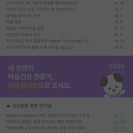
근데 여기는 왜 그렇게 SPK를 물어보는거임?
18
석사가 1저자 논문 가져가는게 흔한건가요?
5
대학원 합격구조 관련
4
면접 복장
9
편입생 학부연구생 질문
7
세컨티어 학회의 위상
6
우리나라도 학구 열풍보면 Higher Doctorate 학위가 필요하다고 봅니다.
12
석사 1학기부터 원래 논문 작성을 하나요?
9
🔥 시선집중 핫한 인기글
Korea University 수학, 컴퓨터과학 이학사, UC Berkeley 산업공학 대학원 공학박사가 되는 것은 쉽지 않겠죠?
11
외부에서 괜찮은 랩을 알아보는 방법 (장문주의)
280
대학원생들 교수에게 가스라이팅 당한 것은 이해가 갑니다. 안타깝네요.
120