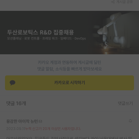
게시글 공유
PI 전용 게시판
인문사회 계열 게시판
특수/전문대학원 게시판
반도체/AI 게시판
장학금/장학생 게시판
카카오 계정과 연동하여 게시글에 달린
댓글 알람, 소식등을 빠르게 받아보세요
학술 정보 게시판
카카오로 시작하기
홍보 게시판
커리어
댓글 16개
댓글쓰기
유학교육
이벤트
용감한 아이작 뉴턴
2023.09.11
누적 신고가 20개 이상인 사용자입니다.
반도체 아카데미
아무상관없어요. 일공들도 집안사정으로 생각보다 카이/서울대에서 박사 많