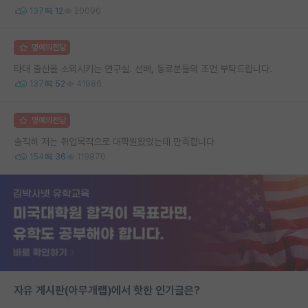
137
12
20096
명예의전당
타대 출신을 소외시키는 연구실. 선배, 동료분들의 조언 부탁드립니다.
137
52
41986
명예의전당
솔직히 저는 취업목적으로 대학원왔었는데 만족합니다
154
36
119870
자유 게시판(아무개랩)에서 핫한 인기글은?