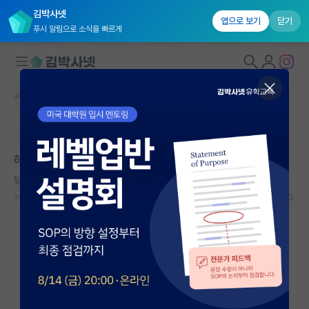
김박사넷
앱으로 보기
닫기
푸시 알림으로 소식을 빠르게
커뮤니티 홈
자유 게시판(아무개랩)
대학원생 모집
본문이 수정되지 않는 박제글입니다.
국내대학원 정보
해외학부 및 석사출신 입니다
연구실&오픈랩
덤덤한 마르틴 하이데거
커뮤니티
2023.09.11
16
2473
커뮤니티 홈
전체글보기
베스트 게시판
IF 명예의전당