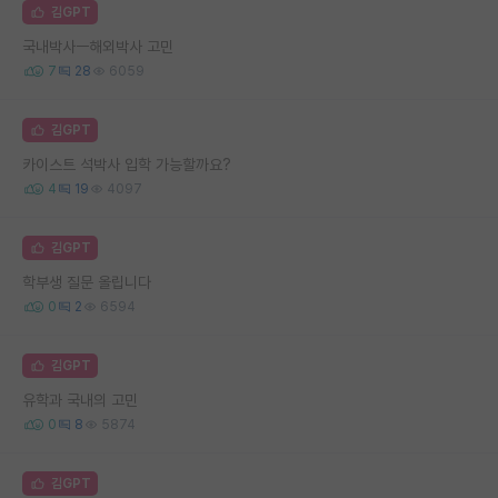
김GPT
국내박사ㅡ해외박사 고민
7
28
6059
김GPT
카이스트 석박사 입학 가능할까요?
4
19
4097
김GPT
학부생 질문 올립니다
0
2
6594
김GPT
유학과 국내의 고민
0
8
5874
김GPT