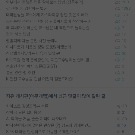
외부에서 괜찮은 랩을 알아보는 방법 (장문주의)
280
<대학원에 입학하는 법>
1388
대학원생들 교수에게 가스라이팅 당한 것은 이해가 갑니다. 안타깝네요.
120
소재분야 석박사 대학원생 + 물박사들이 착각하는 거
77
왜 후배가 못하는걸 교수님은 내 책임으로 돌리는걸까요?
7
편애 하는 방법
17
랩홈피에 다들 본인 사진 올리냐
13
이사이트가 처음엔 정말 도움많이됐는데
16
신생랩가지말라는 이유가 있었구나
20
타대학원 컨텍 준비중인데, 지도교수님께는 언제 말씀드려야 할까요?
2
정출연 학연 박사 질문(DGIST)
2
통신 관련 랩 추천
3
K 전전 교수님들 랩실 어떤지 질문드려요!
2
자유 게시판(아무개랩)에서 최근 댓글이 많이 달린 글
카이스트 경영공학부 서류
30
장학금 모은 랩비통장
21
AI 학회들 거품 슬슬 지적이 나오네요
33
박사진학하기에 2억은 괜찮은 (?) 정도의 경제력인가요
16
SPK 대학원 현실적으로 가능한 스펙인가요?
6