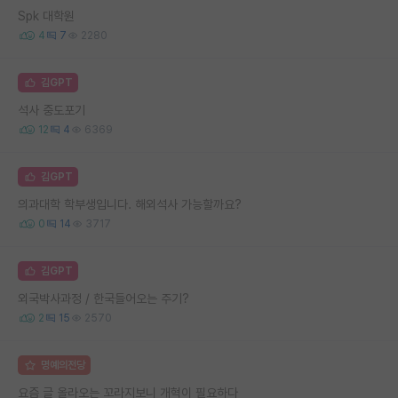
Spk 대학원
4
7
2280
김GPT
석사 중도포기
12
4
6369
김GPT
의과대학 학부생입니다. 해외석사 가능할까요?
0
14
3717
김GPT
외국박사과정 / 한국들어오는 주기?
2
15
2570
명예의전당
요즘 글 올라오는 꼬라지보니 개혁이 필요하다