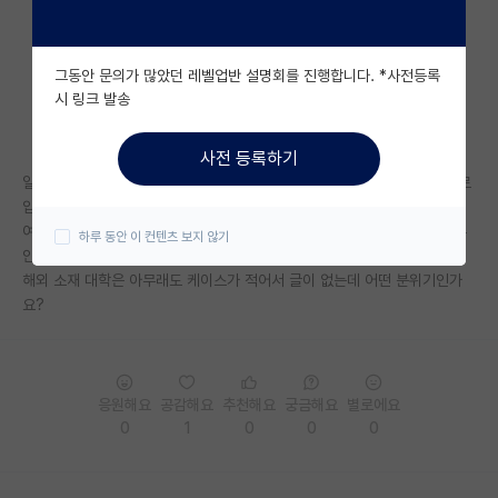
자유 게시판(아무개랩)
그동안 문의가 많았던 레벨업반 설명회를 진행합니다. *사전등록
미국 유학 게시판
시 링크 발송
미국 대학원 합격 후기 게시판
사전 등록하기
대학원생 모집 게시판
일본 도쿄소재 국립대에서 학사 및 석사학위 받았고 카이스트 박사과정으로
입학하려고 하는 사람인데요
대학원 합격 후기 게시판
여기 보면 타대나 지잡대에서 설령 합격한다 해도 이상한 소문돌고 뭐 여튼
하루 동안 이 컨텐츠 보지 않기
안좋은 얘기가 많아서 걱정입니다
연구실(PI) 홍보 게시판
해외 소재 대학은 아무래도 케이스가 적어서 글이 없는데 어떤 분위기인가
요?
석박사 채용 정보 게시판
임용 정보 게시판
학부 인턴 게시판
응원해요
공감해요
추천해요
궁금해요
별로에요
0
1
0
0
0
취업 게시판
임용 후기 게시판