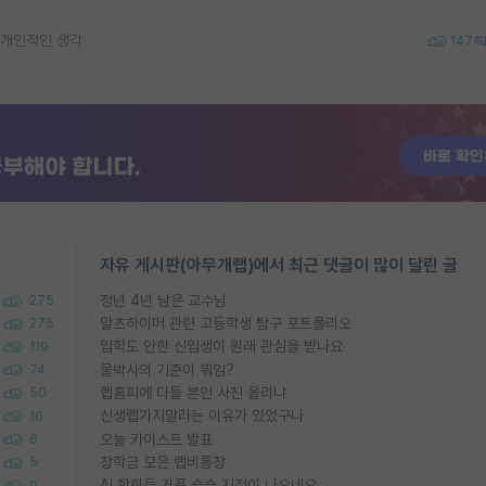
 개인적인 생각
147
자유 게시판(아무개랩)에서 최근 댓글이 많이 달린 글
정년 4년 남은 교수님
275
알츠하이머 관련 고등학생 탐구 포트폴리오
275
입학도 안한 신입생이 원래 관심을 받나요
119
물박사의 기준이 뭐임?
74
랩홈피에 다들 본인 사진 올리냐
50
신생랩가지말라는 이유가 있었구나
16
오늘 카이스트 발표
6
장학금 모은 랩비통장
5
AI 학회들 거품 슬슬 지적이 나오네요
9