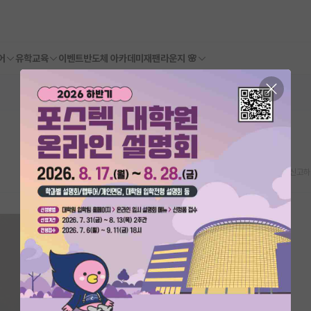
어
유학교육
이벤트
반도체 아카데미
재팬라운지 🌸
스크랩
신고하