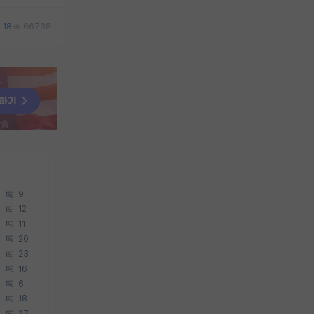
18
66738
9
12
11
20
23
16
6
18
27