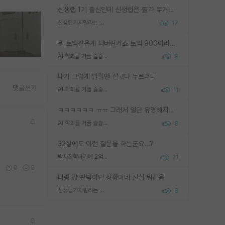
신생랩 1기 출신인데 신생랩은 줠라 무거운 바벨 같은거임. 들면 대박인데 못들면 깔려 죽음. 아무도 알려주지 않는 환경에서 자생해야하지만, 일단 살아남았다면 그 어떤 사람보다 악착같고 생존력 높은 사람으로 거듭날 수 있음
신생랩가지말라는 이유가 있었구나
17
뭐 토익같은게 되버린거죠 토익 900이라고 영어잘하는건 아닙니다만 잘하는사람은 다 900을 넘는 그런
AI 학회들 거품 슬슬 지적이 나오네요
9
내가 그렇게 말할땐 신고나 누르더니
댓글쓰기
AI 학회들 거품 슬슬 지적이 나오네요
11
ㅋㅋㅋㅋㅋㅋ ㅠㅠ 그래서 일단 유명해지는게 중요한거같습니다
AI 학회들 거품 슬슬 지적이 나오네요
8
32살에도 이런 질문을 하는군요...?
박사진학하기에 2억은 괜찮은 (?) 정도의 경제력인가요
21
0
0
0
나랑 걍 판박이인 상황이네 진심 뭐같음
신생랩가지말라는 이유가 있었구나
8