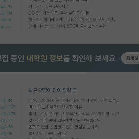
카이스트 서류 전형 배수
15
DGIST 가는 방법 추천 부탁드립니다.
14
박사진학하기에 2억은 괜찮은 (?) 정도의 경제력인가요
6
근데 여기는 왜 그렇게 SPK를 물어보는거임?
5
최근 댓글이 많이 달린 글
[무료] 2026 미국 대학원 유학 스타터팩 - 가이드북 & 합격자 컨택메일 템플릿
10
미박 탑스쿨 유학이 빡세진 이유
275
혹시 이정도 스펙이면 어느정도 잡고 준비해야하나요?
275
알츠하이머 관련 고등학생 탐구 포트폴리오
74
입학도 안한 신입생이 원래 관심을 받나요
50
물박사의 기준이 뭐임?
16