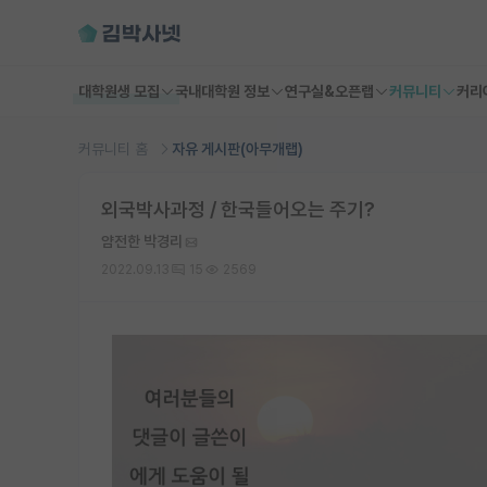
대학원생 모집
국내대학원 정보
연구실&오픈랩
커뮤니티
커리
커뮤니티 홈
자유 게시판(아무개랩)
외국박사과정 / 한국들어오는 주기?
얌전한 박경리
2022.09.13
15
2569