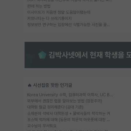
편애 하는 방법
이사이트가 처음엔 정말 도움많이됐는데
커뮤니티는 다 쓰레기통이지
정보보안 연구하는 입장에선 식별가능한 사진을 올리는건 비추이긴함
🔥 시선집중 핫한 인기글
Korea University 수학, 컴퓨터과학 이학사, UC Berkeley 산업공학 대학원 공학박사가 되는 것은 쉽지 않겠죠?
외부에서 괜찮은 랩을 알아보는 방법 (장문주의)
대학원 월급 정리해준다 (공대 기준)
소재분야 석박사 대학원생 + 물박사들이 착각하는 거
포스텍 억까에 대해 (동문의 학문적 아웃풋에 대한 반박)
교수님이 무서워요