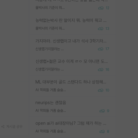
물박사의 기준이 뭐임?
12
능력없는박사 란 말이지 뭐. 능력이 뭐고 능력이 있다는게 뭔지는 사람마다 기준이 다르니까 얘기해봐야 서로 자기 기준만 얘기해서 논쟁이 끝이 안나고. 주위에서 능력있고 야심있는 신입생이 교수가 유의미한 피드백을 아예 안주면서 제대로된 과제에 참여해볼 기회도 제공하지 않고 잡일 뺑뺑이만 돌려서 맨날 단순작업만 하면서 밤새다가 눈빛이 점점 죽어가는걸 본 사람은 물박사는 교수탓이라고 하고, 교수는 이것저것 알려도 주고 기회도 주고 사수 동기 붙여주면서 어떻게든 끌고가려고 하는데 본인이 매일 뺀질거리면서 출근 하는둥마는둥 하다가 기껏 와서도 폰이나 쳐다보다가 실험 망치고 저녁약속있어서 먼저 가볼게요~ 하는걸 본 사람은 물박사는 본인탓이라고 함.
물박사의 기준이 뭐임?
13
가지마라. 신생랩이고 내가 석사 3학기차인데 최고참인데 나도 아무것도 모르는데 교수가 후배들 왜 논문 교육 안시키냐. 논문 왜 안 써오냐 닦달한다
신생랩가지말라는 이유가 있었구나
17
신생랩+젊은 교수 이게 ㄹㅇ 모 아니면 도인듯.
신생랩가지말라는 이유가 있었구나
16
ML 대부분이 골드 스탠다드 하나 상정해놓고 (벤치마크 데이터셋이 여러 개면 여러 개 상정) 그거 얼마나 잘 맞추나 싸움임 가끔 번뜩이는 설계 철학을 보여주는 논문들도 있지만 대부분 그거 성적 얼마나 더 올리느라에 혈안이 되어 있는 측면이 잇음
AI 학회들 거품 슬슬 지적이 나오네요
10
neurips는 괜찮음
AI 학회들 거품 슬슬 지적이 나오네요
9
open ai가 ai대장아님? 그럼 쟤가 하는 말이 다 맞겠네
게시글 공유
AI 학회들 거품 슬슬 지적이 나오네요
8