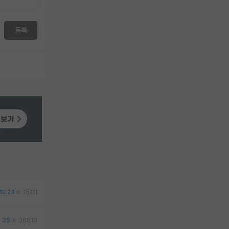
등록
24
15111
35
36810