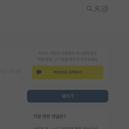
카카오 계정과 연동하여 게시글에 달린
댓글 알람, 소식등을 빠르게 받아보세요
기
댓글 알람
카카오로 시작하기
글쓰기
가장 핫한 댓글은?
서당개 개 ㅅㄲ도 3년이면 풍월 읊는데 박사 5년 이상 대리고 있으면서 물된건 교수 탓 맞는ㄱ게 거기가 서당이 아니란 소리임