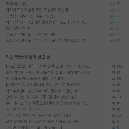
편애 하는 방법
17
이사이트가 처음엔 정말 도움많이됐는데
27
신생랩가지말라는 이유가 있었구나
24
박사진학하기에 2억은 괜찮은 (?) 정도의 경제력인가요
9
통신 관련 랩 추천
3
서울대는 하버드보다 명문이지만
7
랩실 대학원생들 모두 능력 미달인건 지도교수의 영향 아닌가?
14
최근 댓글이 많이 달린 글
[무료] 2026 미국 대학원 유학 스타터팩 - 가이드북 & 합격자 컨택메일 템플릿
656
혹시 이정도 스펙이면 어느정도 잡고 준비해야하나요?
14
AI 학회들 거품 슬슬 지적이 나오네요
35
[카이스트 AI시스템학과] 면접 보신 분 계신가요...
10
박사수료인데 지도교수 이직 문제로 고민입니다.
10
근데 여기는 왜 그렇게 SPK를 물어보는거임?
20
우리나라도 학구 열풍보면 Higher Doctorate 학위가 필요하다고 봅니다.
16
연구실 후배와의 관계
10
석사 1학기부터 원래 논문 작성을 하나요?
20
공부 못했는데 논문실적은 좋은 사람을 싫어함?
6
대학원 진학에 대한 고민이 있습니다.
5