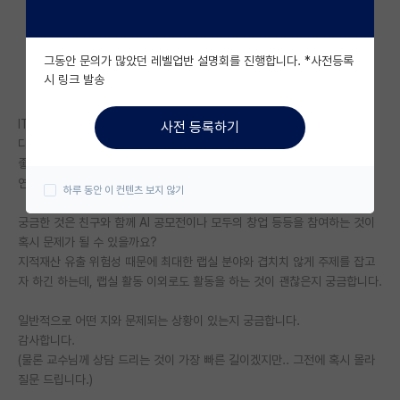
자유 게시판(아무개랩)
그동안 문의가 많았던 레벨업반 설명회를 진행합니다. *사전등록
미국 유학 게시판
시 링크 발송
미국 대학원 합격 후기 게시판
IT분야로 학부 연구생으로 들어온지 3개월 정도가 되어가고 있는 학생입니
사전 등록하기
대학원생 모집 게시판
다.
좋은 랩실에 들어오게 되어 감사하게도 개인적인 연구 및 공부만 하는데도
대학원 합격 후기 게시판
연구비(5x)를 받고 있습니다.
하루 동안 이 컨텐츠 보지 않기
연구실(PI) 홍보 게시판
궁금한 것은 친구와 함께 AI 공모전이나 모두의 창업 등등을 참여하는 것이
혹시 문제가 될 수 있을까요?
석박사 채용 정보 게시판
지적재산 유출 위험성 때문에 최대한 랩실 분야와 겹치치 않게 주제를 잡고
자 하긴 하는데, 랩실 활동 이외로도 활동을 하는 것이 괜찮은지 궁금합니다.
임용 정보 게시판
학부 인턴 게시판
일반적으로 어떤 지와 문제되는 상황이 있는지 궁금합니다.
감사합니다.
취업 게시판
(물론 교수님께 상담 드리는 것이 가장 빠른 길이겠지만.. 그전에 혹시 몰라
질문 드립니다.)
임용 후기 게시판