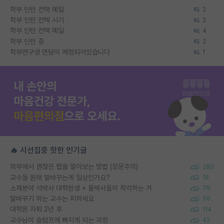
학부 인턴 컨택 메일
2
학부 인턴 컨텍 시기
2
학부 인턴 컨택 메일
4
학부 인턴 중
2
학부연구생 면담이 예정되어있습니다
1
🔥 시선집중 핫한 인기글
외부에서 괜찮은 랩을 알아보는 방법 (장문주의)
280
교수들 원래 말바꾸는게 일상인가요?
16
소재분야 석박사 대학원생 + 물박사들이 착각하는 거
79
말바꾸기 하는 교수는 피하세요
56
대학원 자퇴 2년 후
114
교수님이 슬럼프에 빠지게 되는 과정
42