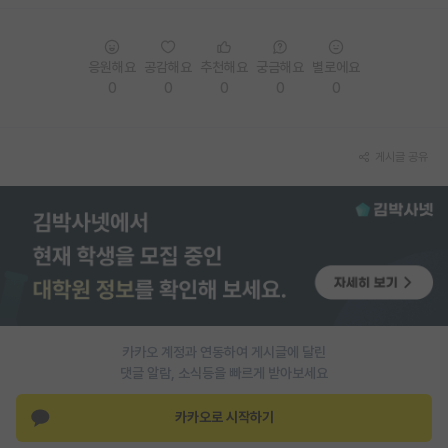
PI 전용 게시판
응원해요
공감해요
추천해요
궁금해요
별로에요
인문사회 계열 게시판
0
0
0
0
0
특수/전문대학원 게시판
반도체/AI 게시판
게시글 공유
장학금/장학생 게시판
학술 정보 게시판
홍보 게시판
커리어
유학교육
카카오 계정과 연동하여 게시글에 달린
댓글 알람, 소식등을 빠르게 받아보세요
이벤트
카카오로 시작하기
반도체 아카데미