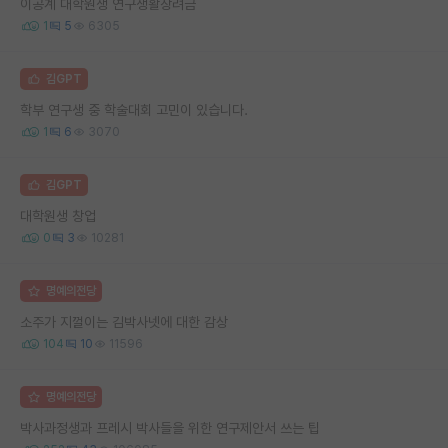
이공계 대학원생 연구생활장려금
1
5
6305
김GPT
학부 연구생 중 학술대회 고민이 있습니다.
1
6
3070
김GPT
대학원생 창업
0
3
10281
명예의전당
소주가 지껄이는 김박사넷에 대한 감상
104
10
11596
명예의전당
박사과정생과 프레시 박사들을 위한 연구제안서 쓰는 팁