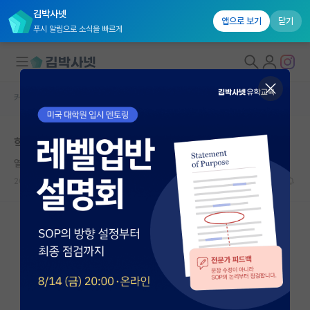
김박사넷
앱으로 보기
닫기
푸시 알림으로 소식을 빠르게
커뮤니티 홈
학부 인턴 게시판
대학원생 모집
학부 연구생이 창업대회나 공모전등등 참가
국내대학원 정보
열정적인 라이프니츠
연구실&오픈랩
2026.04.22
0
602
커뮤니티
커뮤니티 홈
전체글보기
베스트 게시판
IF 명예의전당