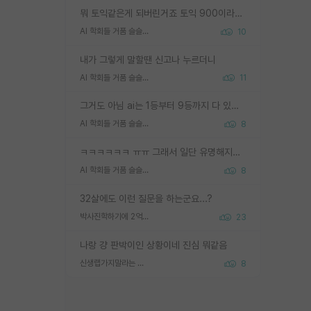
뭐 토익같은게 되버린거죠 토익 900이라고 영어잘하는건 아닙니다만 잘하는사람은 다 900을 넘는 그런
AI 학회들 거품 슬슬 지적이 나오네요
10
내가 그렇게 말할땐 신고나 누르더니
AI 학회들 거품 슬슬 지적이 나오네요
11
그거도 아님 ai는 1등부터 9등까지 다 있음 그거도 없는 사람은 뭐냐 교수가 그냥 못하게 한거 1등급도 교수가 막으면 안됨
AI 학회들 거품 슬슬 지적이 나오네요
8
ㅋㅋㅋㅋㅋㅋ ㅠㅠ 그래서 일단 유명해지는게 중요한거같습니다
AI 학회들 거품 슬슬 지적이 나오네요
8
32살에도 이런 질문을 하는군요...?
박사진학하기에 2억은 괜찮은 (?) 정도의 경제력인가요
23
나랑 걍 판박이인 상황이네 진심 뭐같음
신생랩가지말라는 이유가 있었구나
8