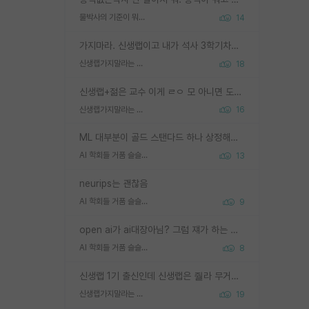
물박사의 기준이 뭐임?
14
가지마라. 신생랩이고 내가 석사 3학기차인데 최고참인데 나도 아무것도 모르는데 교수가 후배들 왜 논문 교육 안시키냐. 논문 왜 안 써오냐 닦달한다
신생랩가지말라는 이유가 있었구나
18
신생랩+젊은 교수 이게 ㄹㅇ 모 아니면 도인듯.
신생랩가지말라는 이유가 있었구나
16
ML 대부분이 골드 스탠다드 하나 상정해놓고 (벤치마크 데이터셋이 여러 개면 여러 개 상정) 그거 얼마나 잘 맞추나 싸움임 가끔 번뜩이는 설계 철학을 보여주는 논문들도 있지만 대부분 그거 성적 얼마나 더 올리느라에 혈안이 되어 있는 측면이 잇음
AI 학회들 거품 슬슬 지적이 나오네요
13
neurips는 괜찮음
AI 학회들 거품 슬슬 지적이 나오네요
9
open ai가 ai대장아님? 그럼 쟤가 하는 말이 다 맞겠네
AI 학회들 거품 슬슬 지적이 나오네요
8
신생랩 1기 출신인데 신생랩은 줠라 무거운 바벨 같은거임. 들면 대박인데 못들면 깔려 죽음. 아무도 알려주지 않는 환경에서 자생해야하지만, 일단 살아남았다면 그 어떤 사람보다 악착같고 생존력 높은 사람으로 거듭날 수 있음
신생랩가지말라는 이유가 있었구나
19