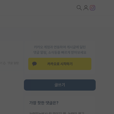
카카오 계정과 연동하여 게시글에 달린
댓글 알람, 소식등을 빠르게 받아보세요
기
댓글 알람
카카오로 시작하기
글쓰기
가장 핫한 댓글은?
능력없는박사 란 말이지 뭐. 능력이 뭐고 능력이 있다는게 뭔지는 사람마다 기준이 다르니까 얘기해봐야 서로 자기 기준만 얘기해서 논쟁이 끝이 안나고. 주위에서 능력있고 야심있는 신입생이 교수가 유의미한 피드백을 아예 안주면서 제대로된 과제에 참여해볼 기회도 제공하지 않고 잡일 뺑뺑이만 돌려서 맨날 단순작업만 하면서 밤새다가 눈빛이 점점 죽어가는걸 본 사람은 물박사는 교수탓이라고 하고, 교수는 이것저것 알려도 주고 기회도 주고 사수 동기 붙여주면서 어떻게든 끌고가려고 하는데 본인이 매일 뺀질거리면서 출근 하는둥마는둥 하다가 기껏 와서도 폰이나 쳐다보다가 실험 망치고 저녁약속있어서 먼저 가볼게요~ 하는걸 본 사람은 물박사는 본인탓이라고 함.