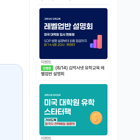
이벤트
(8/14) 김박사넷 유학교육 레
진행중
벨업반 설명회
이벤트