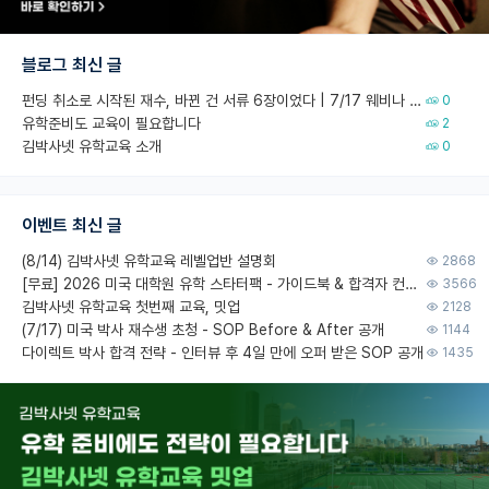
블로그 최신 글
펀딩 취소로 시작된 재수, 바뀐 건 서류 6장이었다 | 7/17 웨비나 회고
0
유학준비도 교육이 필요합니다
2
김박사넷 유학교육 소개
0
이벤트 최신 글
(8/14) 김박사넷 유학교육 레벨업반 설명회
2868
[무료] 2026 미국 대학원 유학 스타터팩 - 가이드북 & 합격자 컨택메일 템플릿
3566
김박사넷 유학교육 첫번째 교육, 밋업
2128
(7/17) 미국 박사 재수생 초청 - SOP Before & After 공개
1144
다이렉트 박사 합격 전략 - 인터뷰 후 4일 만에 오퍼 받은 SOP 공개
1435