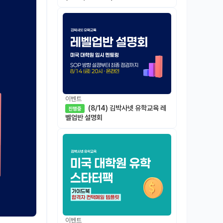
이벤트
(8/14) 김박사넷 유학교육 레
진행중
벨업반 설명회
이벤트