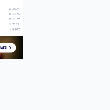
3024
3374
3572
2173
8367