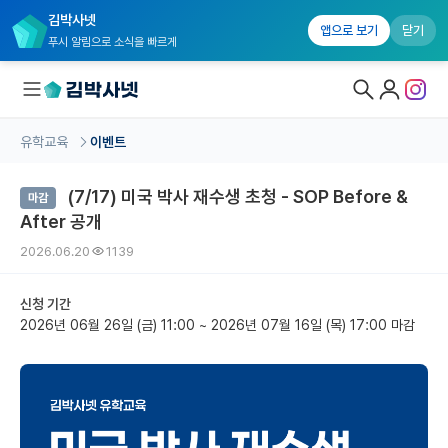
김박사넷
앱으로 보기
닫기
푸시 알림으로 소식을 빠르게
유학교육
이벤트
대학원생 모집
(7/17) 미국 박사 재수생 초청 - SOP Before &
마감
국내대학원 정보
After 공개
연구실&오픈랩
2026.06.20
1139
커뮤니티
신청 기간
2026년 06월 26일 (금) 11:00
~
2026년 07월 16일 (목) 17:00 마감
커리어
유학교육
유학교육 홈
수강 신청