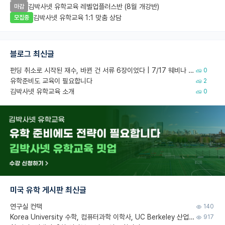
김박사넷 유학교육 레벨업플러스반 (8월 개강반)
마감
김박사넷 유학교육 1:1 맞춤 상담
모집중
블로그 최신글
펀딩 취소로 시작된 재수, 바뀐 건 서류 6장이었다 | 7/17 웨비나 회고
0
유학준비도 교육이 필요합니다
2
김박사넷 유학교육 소개
0
미국 유학 게시판 최신글
연구실 컨택
140
Korea University 수학, 컴퓨터과학 이학사, UC Berkeley 산업공학 대학원 공학박사가 되는 것은 쉽지 않겠죠?
917