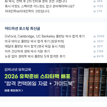
AI 박사, 컨택 후 2차 인터뷰 준비 조언 구합니다
394
혹시 이정도 스펙이면 어느정도 잡고 준비해야하나요?
1133
자대진학vs타대진학이 고민입니다.
276
어드미션 포스팅 최신글
Oxford, Cambridge, UC Berkeley 풀펀딩 박사 합격 후기
3069
미국 바이오 풀펀딩 박사 합격 후기 (장문주의)
3421
예일대 풀펀딩 박사 합격 (영국 독일 동시 지원)
3611
아주 간단하게 경제 박사 지원 후기
2196
논문 없이 경제학 박사 풀펀딩 5개 합격한 후기
8419