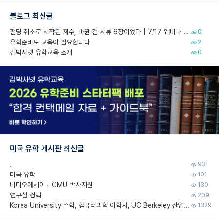
블로그 최신글
펀딩 취소로 시작된 재수, 바뀐 건 서류 6장이었다 | 7/17 웨비나 회고
0
유학준비도 교육이 필요합니다
2
김박사넷 유학교육 소개
0
미국 유학 게시판 최신글
.
93
미국 유학
101
비디오에세이 - CMU 박사지원
130
연구실 컨택
209
Korea University 수학, 컴퓨터과학 이학사, UC Berkeley 산업공학 대학원 공학박사가 되는 것은 쉽지 않겠죠?
1329