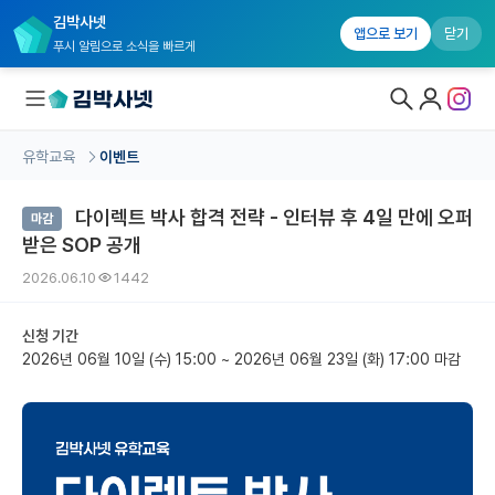
김박사넷
앱으로 보기
닫기
푸시 알림으로 소식을 빠르게
유학교육
이벤트
대학원생 모집
다이렉트 박사 합격 전략 - 인터뷰 후 4일 만에 오퍼
마감
국내대학원 정보
받은 SOP 공개
연구실&오픈랩
2026.06.10
1442
커뮤니티
신청 기간
2026년 06월 10일 (수) 15:00
~
2026년 06월 23일 (화) 17:00 마감
커리어
유학교육
유학교육 홈
수강 신청