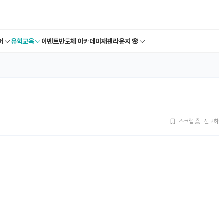
어
유학교육
이벤트
반도체 아카데미
재팬라운지 🌸
스크랩
신고하