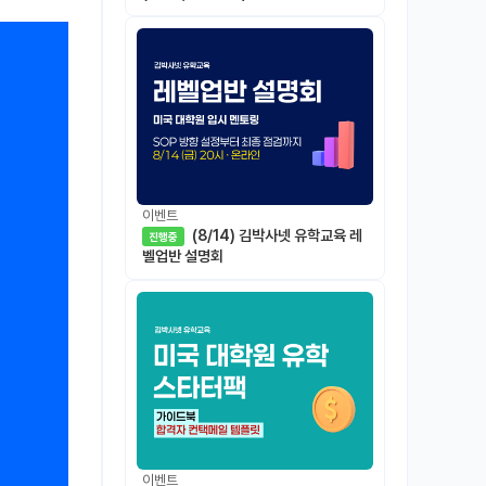
이벤트
(8/14) 김박사넷 유학교육 레
진행중
벨업반 설명회
이벤트