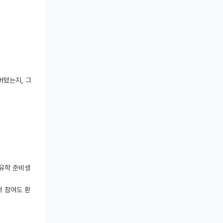
버텼는지, 그
 유학 준비생
의 참여도 환