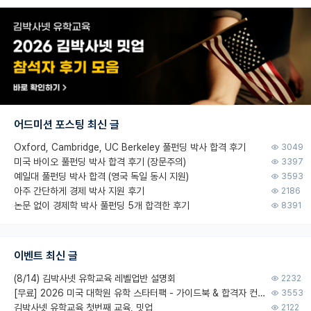
어드미션 포스팅 최신 글
Oxford, Cambridge, UC Berkeley 풀펀딩 박사 합격 후기
3049
미국 바이오 풀펀딩 박사 합격 후기 (장문주의)
3397
예일대 풀펀딩 박사 합격 (영국 독일 동시 지원)
3593
아주 간단하게 경제 박사 지원 후기
2186
논문 없이 경제학 박사 풀펀딩 5개 합격한 후기
8391
이벤트 최신 글
(8/14) 김박사넷 유학교육 레벨업반 설명회
2232
[무료] 2026 미국 대학원 유학 스타터팩 - 가이드북 & 합격자 컨택메일 템플릿
3553
김박사넷 유학교육 첫번째 교육, 밋업
2122