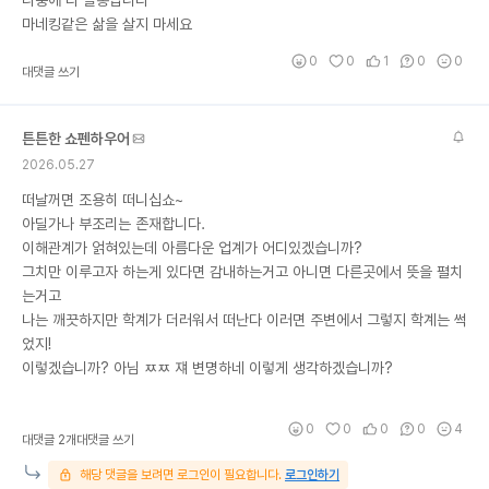
마네킹같은 삶을 살지 마세요
0
0
1
0
0
대댓글 쓰기
튼튼한 쇼펜하우어
2026.05.27
떠날꺼면 조용히 떠니십쇼~
아딜가나 부조리는 존재합니다.
이해관계가 얽혀있는데 아름다운 업계가 어디있겠습니까?
그치만 이루고자 하는게 있다면 감내하는거고 아니면 다른곳에서 뜻을 펼치
는거고
나는 깨끗하지만 학계가 더러워서 떠난다 이러면 주변에서 그렇지 학계는 썩
었지!
이렇겠습니까? 아님 ㅉㅉ 쟤 변명하네 이렇게 생각하겠습니까?
0
0
0
0
4
대댓글 2개
대댓글 쓰기
해당 댓글을 보려면 로그인이 필요합니다.
로그인하기