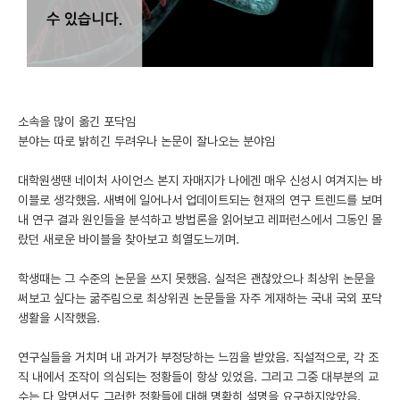
미국 유학 게시판
어드미션 포스팅
블로그
소속을 많이 옮긴 포닥임
분야는 따로 밝히긴 두려우나 논문이 잘나오는 분야임
이벤트
오픈카톡
대학원생땐 네이처 사이언스 본지 자매지가 나에겐 매우 신성시 여겨지는 바
이블로 생각했음. 새벽에 일어나서 업데이트되는 현재의 연구 트렌드를 보며
이벤트
내 연구 결과 원인들을 분석하고 방법론을 읽어보고 레퍼런스에서 그동인 몰
랐던 새로운 바이블을 찾아보고 희열도느끼며.
반도체 아카데미
학생때는 그 수준의 논문을 쓰지 못했음. 실적은 괜찮았으나 최상위 논문을
재팬라운지 🌸
써보고 싶다는 굶주림으로 최상위권 논문들을 자주 게재하는 국내 국외 포닥
생활을 시작했음.
연구실들을 거치며 내 과거가 부정당하는 느낌을 받았음. 직설적으로, 각 조
직 내에서 조작이 의심되는 정황들이 항상 있었음. 그리고 그중 대부분의 교
수는 다 알면서도 그러한 정황들에 대해 명확히 설명을 요구하지않았음.