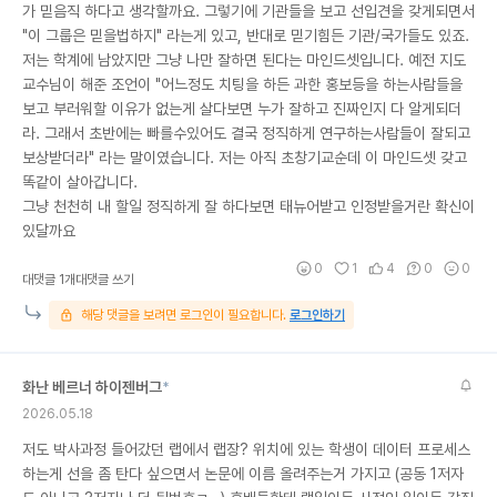
가 믿음직 하다고 생각할까요. 그렇기에 기관들을 보고 선입견을 갖게되면서
"이 그룹은 믿을법하지" 라는게 있고, 반대로 믿기힘든 기관/국가들도 있죠.
저는 학계에 남았지만 그냥 나만 잘하면 된다는 마인드셋입니다. 예전 지도
교수님이 해준 조언이 "어느정도 치팅을 하든 과한 홍보등을 하는사람들을
보고 부러워할 이유가 없는게 살다보면 누가 잘하고 진짜인지 다 알게되더
라. 그래서 초반에는 빠를수있어도 결국 정직하게 연구하는사람들이 잘되고
보상받더라" 라는 말이였습니다. 저는 아직 초창기교순데 이 마인드셋 갖고
똑같이 살아갑니다.
그냥 천천히 내 할일 정직하게 잘 하다보면 태뉴어받고 인정받을거란 확신이
있달까요
0
1
4
0
0
대댓글 1개
대댓글 쓰기
해당 댓글을 보려면 로그인이 필요합니다.
로그인하기
화난 베르너 하이젠버그
*
2026.05.18
저도 박사과정 들어갔던 랩에서 랩장? 위치에 있는 학생이 데이터 프로세스
하는게 선을 좀 탄다 싶으면서 논문에 이름 올려주는거 가지고 (공동 1저자