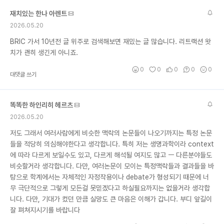
재치있는 한나 아렌트
2026.05.20
BRIC 가서 10년전 글 위주로 검색해보면 재밌는 글 많습니다. 리트랙션 왓
치가 괜히 생긴게 아니죠.
0
0
0
0
0
대댓글 쓰기
똑똑한 하인리히 헤르츠
2026.05.20
저도 그래서 여러사람에게 비슷한 맥락의 논문들이 나오기까지는 특정 논문
들을 적당히 의심해야한다고 생각합니다. 특히 저는 생명과학이라 context
에 따라 다르게 보일수도 있고, 다르게 해석될 여지도 많고 ㅡ 다른분야들도
비슷할거라 생각합니다. 다만, 여러논문이 모이는 특정맥락들과 결과들을 바
탕으로 학계에서는 자체적인 자정작용이나 debate가 형성되기 때문에 너
무 극단적으로 그렇게 모든걸 못믿겠다고 하실필요까지는 없을거라 생각합
니다. 다만, 기대가 컸던 만큼 실망도 큰 마음은 이해가 갑니다. 부디 앞길이
잘 펴쳐지시기를 바랍니다