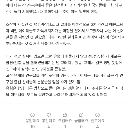
이에 나는 각 연구실에서 좋은 실적을 내고 자리잡은 한국인들에 대한 의구
심이 들기 시작했음. (다 폄하하려는 것이 아닌 일부에 한함)
조작이 사실인 것마냥 위장되고 그 결과를 이론적으로 풀어가려고 예쁜그림
과 백업 데이터들로 가득채워져가는 과정을 옆에서 보고있자니 나는 이 길에
잘못 온 사람인 것 같았음. 나는 그만한 결과를 매년 뽑아낼 자신이 없어지고
초라해지는 것 같아 학계를 떠나기로했음.
내가 정말 실력이 있으면 그런 유혹에 휘둘리지 않고 정정당당하게 새로운
발견/검증 등을 잘해냈을테지만 난 그러지못했음. 그래서 일부 정말 뜻깊게
연구하여 실적내는 연구자분들 존경함.
고작 몇개의 연구실을 거친 포닥의 경험이지만, 이제는 다들 자리잡은 각 연
구실 출신 선배들의 논문들을 믿을 수가 없게 됨.
욕심은 항상 다른 방향으로 돌아온다는 것을 알기에 내 주제를 알고 곧 이직
을 해보려함. 모두들 응원하고 나같은 패배자가 되질 않길 빌어봄
응원해요
공감해요
추천해요
궁금해요
별로에요
19
4
1
0
4