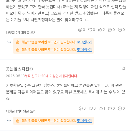
도 아니고 3저자나 더 뒷번호ㅋ…) 후배들한테 랩일이든 사적인 일이든 갑질
하는게 있었고 그거 결국 못견뎌서 (교수는 저 학생이 저런 식으로 실적 만들
어오니 뭐 걍 넘어가던ㅋ…) 코스웤 석사만 받고 취업했는데 나중에 들려오
는 얘기들 보니 사필귀정이라는 말이 맞더라구요ㅋ…
0
0
2
0
0
대댓글 2개
대댓글 쓰기
해당 댓글을 보려면 로그인이 필요합니다.
로그인하기
해당 댓글을 보려면 로그인이 필요합니다.
로그인하기
웃는 찰스 다윈
2026.05.18
누적 신고가 20개 이상인 사용자입니다.
기초학문일수록 그런게 심하죠..본인들만하고 본인들만 알테니..이미 관련
문제들 다룬 페이퍼들도 많이 있구요 리뷰 프로세스 빡세게 하는 수 밖에 없
죠
0
0
1
0
0
대댓글 1개
대댓글 쓰기
해당 댓글을 보려면 로그인이 필요합니다.
로그인하기