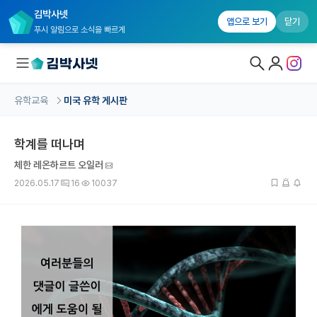
김박사넷
앱으로 보기
닫기
푸시 알림으로 소식을 빠르게
유학교육
미국 유학 게시판
대학원생 모집
학계를 떠나며
국내대학원 정보
체한 레온하르트 오일러
연구실&오픈랩
2026.05.17
16
10037
커뮤니티
커리어
유학교육
유학교육 홈
수강 신청