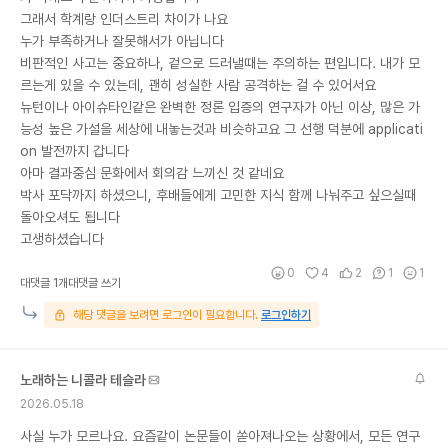
그래서 학계랑 인더스트리 차이가 나요
누가 부족하거나 잘못해서가 아닙니다
비판적인 사고는 중요하나, 겉으로 드러낼때는 주의하는 편입니다. 내가 모
르는게 있을 수 있는데, 괜히 성실한 사람 공격하는 걸 수 있어서요
뉴턴이나 아이슈타인같은 완벽한 정론 입증의 연구자가 아닌 이상, 많은 가
능성 높은 가설을 세상에 내놓는것과 비슷하고요 그 선행 덕분에 applicati
on 발전까지 갑니다
아마 결과중심 문화에서 회의감 느끼신 것 같네요
박사 포닥까지 하셨으니, 후배들에게 고민한 지식 함께 나눠주고 싶으실때
돌아오셔도 됩니다
고생하셨습니다
0
4
2
1
1
대댓글 1개
대댓글 쓰기
해당 댓글을 보려면 로그인이 필요합니다.
로그인하기
노래하는 니콜라 테슬라
2026.05.18
사실 누가 모르나요. 요즘같이 논문들이 쏟아져나오는 상황에서, 모든 연구