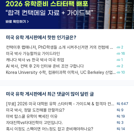
미국 유학 게시판에서 핫한 인기글은?
컨택이후 랩매니저, PhD학생들 소개 시켜주신거면 거의 컨펌에 가깝나요?
2
미국 박사 가능할까요 가이드라인
16
캐나다 박사 vs 한국 박사 미국 취업
1
AI 박사, 컨택 후 2차 인터뷰 준비 조언 구합니다
2
Korea University 수학, 컴퓨터과학 이학사, UC Berkeley 산업공학 대학원 공학박사가 되는 것은 쉽지 않겠죠?
10
미국 유학 게시판에서 최근 댓글이 많이 달린 글
[무료] 2026 미국 대학원 유학 스타터팩 - 가이드북 & 합격자 컨택메일 템플릿
647
미국 박사, 정말 도전해볼 만할까요?
9
미박 탑스쿨 유학이 빡세진 이유
19
자대진학vs타대진학이 고민입니다.
3
혹시 이정도 스펙이면 어느정도 잡고 준비해야하나요?
14