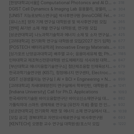
[한양대학교(서울)] Computational Photonics and AI Design Lab 대학원생 모집
318
DGIST Cell Dynamics & Imaging Lab 응용물리, 광물리, 양자, 생물물리 대학원생 모집 [삼성과제, 전문연TO]
304
[UNIST 지능로보틱스연구실] 박사후연구원 (InnoCORE Fellow) 모집 공고
342
[유니스트] 양자 기체 연구실 대학원생 및 박사후연구원 모집
265
[켄텍] AI기반 소재 개발 연구실 대학원생, 연구원 모집
378
[성균관대학교] 나노과학기술학과 에너지 소재 및 소자 연구실 대학원생 모집
425
[고려대학교] 전기화학 연구실 대학원생 모집(2027 전기 입학)
677
[POSTECH 배터리공학과] Innovative Energy Materials Lab 대학원생 모집 (특성화대학원)
826
[싱가포르 난양공과대학교] 배주열 교수; 응용미세유체 랩; PhD/Postdoc/Visiting 모집
1185
인하대학교 제조혁신전문대학원 반도체패키징 석사과정 대학원생 모집
847
[부산대학교 에너지융합기술연구소] 첨단제조융합 인재육성지원 박사후연구원 채용 (이진홍 교수님 연구실)
679
한국과학기술연구원 (KIST), 청정에너지 연구센터, Electrochemical Materials and Devices (Emd) Lab에서 학생을 모집합니다. (연,고대)
1112
GIST 신경생물지능 연구실 | AI × BCI × Engineering × Neuroscience 이노코어 Post-doc 모집
899
[고려대학교] 차새대태양전지 연구실에서 학부인턴, 대학원생 및 Post.Doc.을 모집합니다.
1241
[Indiana University] Call for Ph.D. Applications
1093
한국세라믹기술원 바이오융합연구단 바이오신소재연구실 대학원생/학부인턴 모집
882
가톨릭의대 스마트 생체재료 연구실 (유전자 치료) 졸업 전 인턴 및 대학원생 모집
932
[성균관대학교] 전기화학 계면 및 에너지 소재 연구실에서 대학원생을 모집합니다.
1038
[모집 공고] 경북대학교 자연모사재료연구실 박사후연구원
693
[KENTECH] 오명환 교수 연구실 대학원생/포스닥 모집
1222