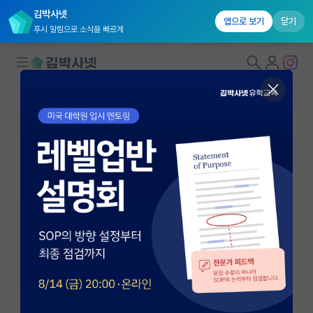
김박사넷
앱으로 보기
닫기
푸시 알림으로 소식을 빠르게
대학원생 모집
국내대학원 정보
연구실&오픈랩
연구실&오픈랩 홈
오픈랩 전체보기
문일경
교수
PI 회원 신청
서울대학교 산업공학과
커뮤니티
ikmoon@snu.ac.kr
http://scm.snu.ac.kr
커리어