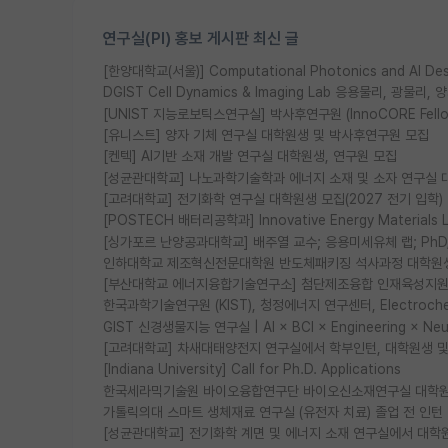
연구실(PI) 홍보 게시판 최신 글
[한양대학교(서울)] Computational Photonics and AI D
DGIST Cell Dynamics & Imaging Lab 응용물리, 광
[UNIST 지능로보틱스연구실] 박사후연구원 (InnoCORE Fell
[유니스트] 양자 기체 연구실 대학원생 및 박사후연구원 모집
[켄텍] AI기반 소재 개발 연구실 대학원생, 연구원 모집
[성균관대학교] 나노과학기술학과 에너지 소재 및 소자 연구실 
[고려대학교] 전기화학 연구실 대학원생 모집(2027 전기 입학)
[POSTECH 배터리공학과] Innovative Energy Materia
[싱가포르 난양공과대학교] 배주열 교수; 응용미세유체 랩; PhD/Po
인하대학교 제조혁신전문대학원 반도체패키징 석사과정 대학원
[부산대학교 에너지융합기술연구소] 첨단제조융합 인재육성지원 
한국과학기술연구원 (KIST), 청정에너지 연구센터, Electrochemic
GIST 신경생물지능 연구실 | AI × BCI × Engineering × N
[고려대학교] 차새대태양전지 연구실에서 학부인턴, 대학원생 및 P
[Indiana University] Call for Ph.D. Applications
한국세라믹기술원 바이오융합연구단 바이오신소재연구실 대학원
가톨릭의대 스마트 생체재료 연구실 (유전자 치료) 졸업 전 인턴
[성균관대학교] 전기화학 계면 및 에너지 소재 연구실에서 대학