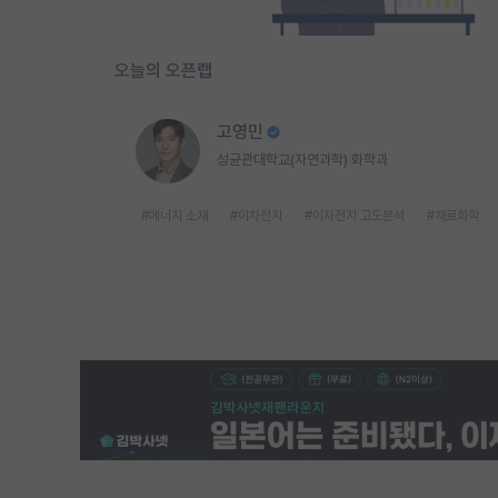
오늘의 오픈랩
고영민
성균관대학교(자연과학) 화학과
#에너지 소재
#이차전지
#이차전지 고도분석
#재료화학