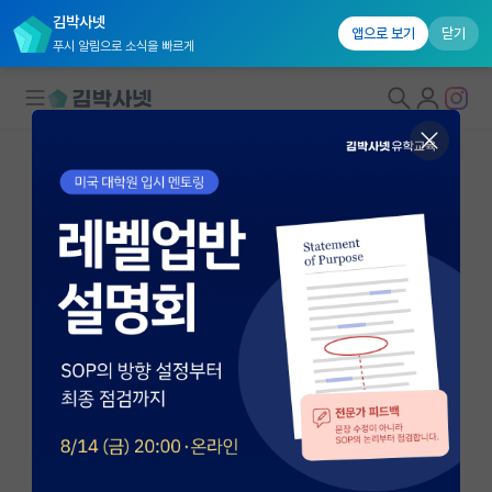
김박사넷
앱으로 보기
닫기
푸시 알림으로 소식을 빠르게
대학원생 모집
국내대학원 정보
연구실&오픈랩
연구실&오픈랩 홈
오픈랩 전체보기
제관추
조교수
PI 회원 신청
중앙대학교 국제물류학과
커뮤니티
xiao20107@cau.ac.kr
커리어