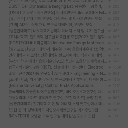
[한양대학교(서울)] Computational Photonics and AI Design Lab 대학원생 모집
123
DGIST Cell Dynamics & Imaging Lab 응용물리, 광물리, 양자, 생물물리 대학원생 모집 [삼성과제, 전문연TO]
205
[UNIST 지능로보틱스연구실] 박사후연구원 (InnoCORE Fellow) 모집 공고
254
[유니스트] 양자 기체 연구실 대학원생 및 박사후연구원 모집
208
[켄텍] AI기반 소재 개발 연구실 대학원생, 연구원 모집
310
[성균관대학교] 나노과학기술학과 에너지 소재 및 소자 연구실 대학원생 모집
369
[고려대학교] 전기화학 연구실 대학원생 모집(2027 전기 입학)
605
[POSTECH 배터리공학과] Innovative Energy Materials Lab 대학원생 모집 (특성화대학원)
787
[싱가포르 난양공과대학교] 배주열 교수; 응용미세유체 랩; PhD/Postdoc/Visiting 모집
1105
인하대학교 제조혁신전문대학원 반도체패키징 석사과정 대학원생 모집
807
[부산대학교 에너지융합기술연구소] 첨단제조융합 인재육성지원 박사후연구원 채용 (이진홍 교수님 연구실)
649
한국과학기술연구원 (KIST), 청정에너지 연구센터, Electrochemical Materials and Devices (Emd) Lab에서 학생을 모집합니다. (연,고대)
1069
GIST 신경생물지능 연구실 | AI × BCI × Engineering × Neuroscience 이노코어 Post-doc 모집
861
[고려대학교] 차새대태양전지 연구실에서 학부인턴, 대학원생 및 Post.Doc.을 모집합니다.
1215
[Indiana University] Call for Ph.D. Applications
1061
한국세라믹기술원 바이오융합연구단 바이오신소재연구실 대학원생/학부인턴 모집
840
가톨릭의대 스마트 생체재료 연구실 (유전자 치료) 졸업 전 인턴 및 대학원생 모집
900
[성균관대학교] 전기화학 계면 및 에너지 소재 연구실에서 대학원생을 모집합니다.
1015
[모집 공고] 경북대학교 자연모사재료연구실 박사후연구원
668
[KENTECH] 오명환 교수 연구실 대학원생/포스닥 모집
1181