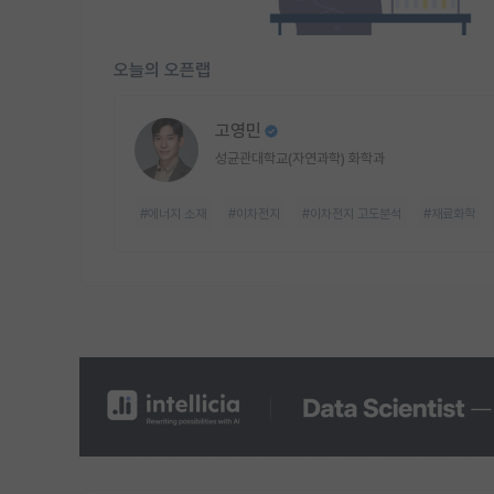
오늘의 오픈랩
고영민
성균관대학교(자연과학) 화학과
#에너지 소재
#이차전지
#이차전지 고도분석
#재료화학