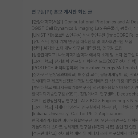
연구실(PI) 홍보 게시판 최신 글
[한양대학교(서울)] Computational Photonics and AI D
DGIST Cell Dynamics & Imaging Lab 응용물리, 광
[UNIST 지능로보틱스연구실] 박사후연구원 (InnoCORE Fell
[유니스트] 양자 기체 연구실 대학원생 및 박사후연구원 모집
[켄텍] AI기반 소재 개발 연구실 대학원생, 연구원 모집
[성균관대학교] 나노과학기술학과 에너지 소재 및 소자 연구실 
[고려대학교] 전기화학 연구실 대학원생 모집(2027 전기 입학)
[POSTECH 배터리공학과] Innovative Energy Materia
[싱가포르 난양공과대학교] 배주열 교수; 응용미세유체 랩; PhD/Po
인하대학교 제조혁신전문대학원 반도체패키징 석사과정 대학원
[부산대학교 에너지융합기술연구소] 첨단제조융합 인재육성지원 
한국과학기술연구원 (KIST), 청정에너지 연구센터, Electrochemic
GIST 신경생물지능 연구실 | AI × BCI × Engineering × N
[고려대학교] 차새대태양전지 연구실에서 학부인턴, 대학원생 및 P
[Indiana University] Call for Ph.D. Applications
한국세라믹기술원 바이오융합연구단 바이오신소재연구실 대학원
가톨릭의대 스마트 생체재료 연구실 (유전자 치료) 졸업 전 인턴
[성균관대학교] 전기화학 계면 및 에너지 소재 연구실에서 대학