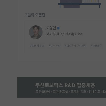
오늘의 오픈랩
고영민
성균관대학교(자연과학) 화학과
#에너지 소재
#이차전지
#이차전지 고도분석
#재료화학