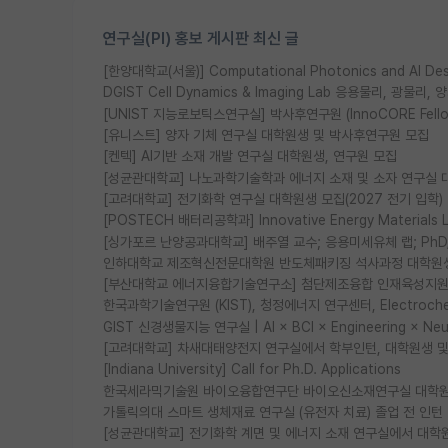
연구실(PI) 홍보 게시판 최신 글
[한양대학교(서울)] Computational Photonics and AI D
DGIST Cell Dynamics & Imaging Lab 응용물리, 광
[UNIST 지능로보틱스연구실] 박사후연구원 (InnoCORE Fell
[유니스트] 양자 기체 연구실 대학원생 및 박사후연구원 모집
[켄텍] AI기반 소재 개발 연구실 대학원생, 연구원 모집
[성균관대학교] 나노과학기술학과 에너지 소재 및 소자 연구실 
[고려대학교] 전기화학 연구실 대학원생 모집(2027 전기 입학)
[POSTECH 배터리공학과] Innovative Energy Materia
[싱가포르 난양공과대학교] 배주열 교수; 응용미세유체 랩; PhD/Po
인하대학교 제조혁신전문대학원 반도체패키징 석사과정 대학원
[부산대학교 에너지융합기술연구소] 첨단제조융합 인재육성지원 
한국과학기술연구원 (KIST), 청정에너지 연구센터, Electrochemic
GIST 신경생물지능 연구실 | AI × BCI × Engineering × N
[고려대학교] 차새대태양전지 연구실에서 학부인턴, 대학원생 및 P
[Indiana University] Call for Ph.D. Applications
한국세라믹기술원 바이오융합연구단 바이오신소재연구실 대학원
가톨릭의대 스마트 생체재료 연구실 (유전자 치료) 졸업 전 인턴
[성균관대학교] 전기화학 계면 및 에너지 소재 연구실에서 대학