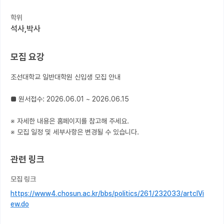
학위
커뮤니티
석사,박사
커리어
모집 요강
유학교육
조선대학교 일반대학원 신입생 모집 안내

이벤트
반도체 아카데미
■ 원서접수: 2026.06.01 ~ 2026.06.15

재팬라운지 🌸
※ 자세한 내용은 홈페이지를 참고해 주세요.

※ 모집 일정 및 세부사항은 변경될 수 있습니다.
관련 링크
모집 링크
https://www4.chosun.ac.kr/bbs/politics/261/232033/artclVi
ew.do