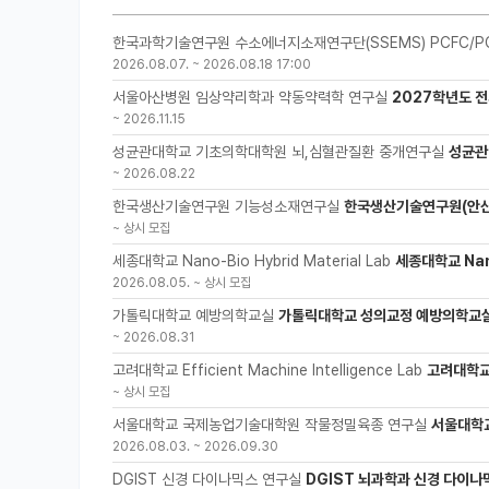
한국과학기술연구원 수소에너지소재연구단(SSEMS) PCFC/P
2026.08.07.
~
2026.08.18 17:00
서울아산병원 임상약리학과 약동약력학 연구실
2027학년도 전
~
2026.11.15
성균관대학교 기초의학대학원 뇌,심혈관질환 중개연구실
성균관
~
2026.08.22
한국생산기술연구원 기능성소재연구실
한국생산기술연구원(안산
~
상시 모집
세종대학교 Nano-Bio Hybrid Material Lab
세종대학교 Nano
2026.08.05.
~
상시 모집
가톨릭대학교 예방의학교실
가톨릭대학교 성의교정 예방의학교실
~
2026.08.31
고려대학교 Efficient Machine Intelligence Lab
고려대학교 
~
상시 모집
서울대학교 국제농업기술대학원 작물정밀육종 연구실
서울대학
2026.08.03.
~
2026.09.30
DGIST 신경 다이나믹스 연구실
DGIST 뇌과학과 신경 다이나