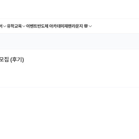
어
유학교육
이벤트
반도체 아카데미
재팬라운지 🌸
모집 (후기)