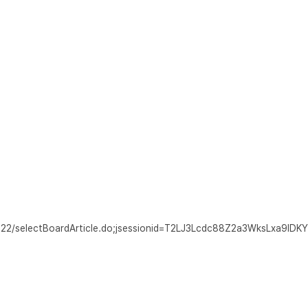
22/selectBoardArticle.do;jsessionid=T2LJ3Lcdc88Z2a3WksLxa9I