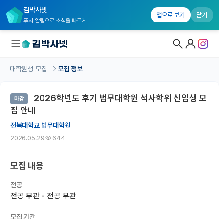
김박사넷
앱으로 보기
닫기
푸시 알림으로 소식을 빠르게
대학원생 모집
모집 정보
대학원생 모집
2026학년도 후기 법무대학원 석사학위 신입생 모
마감
대학원생 모집 홈
집 안내
기관별 모집 정보
전북대학교 법무대학원
2026.05.29
644
연구실별 모집 정보
전공별 모집 정보
모집 내용
지역별 모집 정보
전공
전공 무관 - 전공 무관
국내대학원 정보
모집 기간
연구실&오픈랩