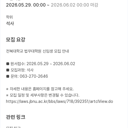
2026.05.29. 00:00
~
2026.06.02 00:00 마감
커뮤니티
학위
커리어
석사
유학교육
모집 요강
이벤트
전북대학교 법무대학원 신입생 모집 안내

반도체 아카데미
■ 원서접수: 2026.05.29 ~ 2026.06.02

재팬라운지 🌸
■ 모집과정: 석사

■ 문의: 063-270-2646

※ 자세한 내용은 홈페이지를 참고해 주세요.

※ 모집 일정 및 세부사항은 변경될 수 있습니다.

https://laws.jbnu.ac.kr/bbs/laws/718/392351/artclView.do
관련 링크