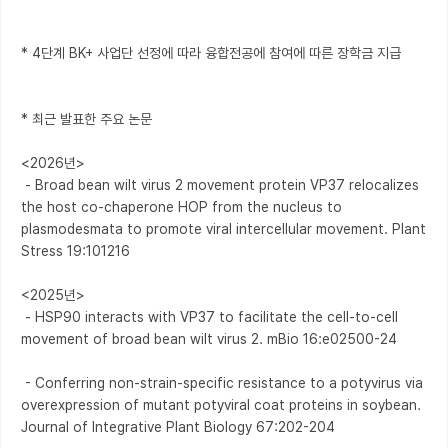
* 4단계 BK+ 사업단 선정에 따라 융합전공에 참여에 따른 장학금 지급

* 최근 발표한 주요 논문

<2026년>

 - Broad bean wilt virus 2 movement protein VP37 relocalizes 
the host co-chaperone HOP from the nucleus to 
plasmodesmata to promote viral intercellular movement. Plant 
Stress 19:101216

<2025년>

 - HSP90 interacts with VP37 to facilitate the cell-to-cell 
movement of broad bean wilt virus 2. mBio 16:e02500-24

 - Conferring non-strain-specific resistance to a potyvirus via 
overexpression of mutant potyviral coat proteins in soybean. 
Journal of Integrative Plant Biology 67:202-204
