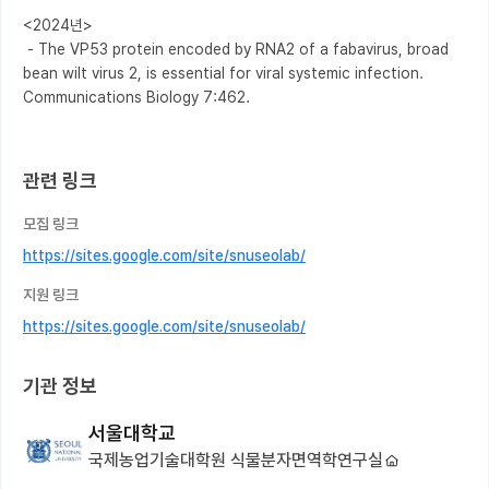
<2024년>

 - The VP53 protein encoded by RNA2 of a fabavirus, broad 
bean wilt virus 2, is essential for viral systemic infection. 
Communications Biology 7:462.

관련 링크
모집 링크
https://sites.google.com/site/snuseolab/
지원 링크
https://sites.google.com/site/snuseolab/
기관 정보
서울대학교
국제농업기술대학원 식물분자면역학연구실