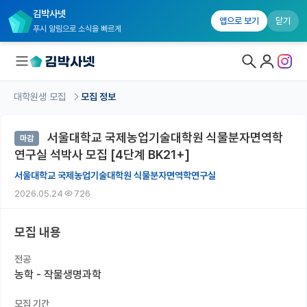
김박사넷
앱으로 보기
닫기
푸시 알림으로 소식을 빠르게
대학원생 모집
모집 정보
대학원생 모집
서울대학교 국제농업기술대학원 식물분자면역학
마감
대학원생 모집 홈
연구실 석박사 모집 [4단계 BK21+]
기관별 모집 정보
서울대학교 국제농업기술대학원 식물분자면역학연구실
2026.05.24
726
연구실별 모집 정보
전공별 모집 정보
모집 내용
지역별 모집 정보
전공
농학 - 작물생명과학
국내대학원 정보
모집 기간
연구실&오픈랩