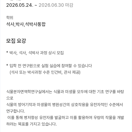
2026.05.24.
~
2026.06.30 마감
커뮤니티
학위
커리어
석사,박사,석박사통합
유학교육
모집 요강
이벤트
* 박사, 석사, 석박사 과정 상시 모집

반도체 아카데미
* 입학 전 연구원으로 실험 실습에 참여할 수 있습니다 

재팬라운지 🌸
   (석사 또는 박사과정 수준 인건비, 관사 제공)

식물분자면역학연구실에서는 식물과 미생물 모두에 대한 기초 연구를 바탕
으로

식물의 방어기작과 미생물의 병원성간의 상호작용을 유전자적인 수준에서 
연구합니다.

 이를 통해 병저항성 유전자를 발굴하고 이를 활용하여 우량의 작물을 개발
하려는 목표를 가지고 있습니다.
