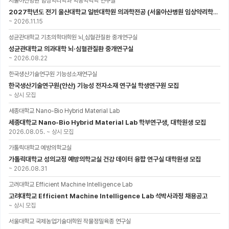
서울아산병원 임상약리학과 약동약력학 연구실
2027학년도 전기 울산대학교 일반대학원 의과학전공 (서울아산병원 임상약리학과 약동약력학 연구실) 대학원생 모집공고
~
2026.11.15
성균관대학교 기초의학대학원 뇌,심혈관질환 중개연구실
성균관대학교 의과대학 뇌·심혈관질환 중개연구실
~
2026.08.22
한국생산기술연구원 기능성소재연구실
한국생산기술연구원(안산) 기능성 전자소재 연구실 학생연구원 모집
~
상시 모집
세종대학교 Nano-Bio Hybrid Material Lab
세종대학교 Nano-Bio Hybrid Material Lab 학부연구생, 대학원생 모집
2026.08.05.
~
상시 모집
가톨릭대학교 예방의학교실
가톨릭대학교 성의교정 예방의학교실 건강 데이터 융합 연구실 대학원생 모집
~
2026.08.31
고려대학교 Efficient Machine Intelligence Lab
고려대학교 Efficient Machine Intelligence Lab 석박사과정 채용공고
~
상시 모집
서울대학교 국제농업기술대학원 작물정밀육종 연구실