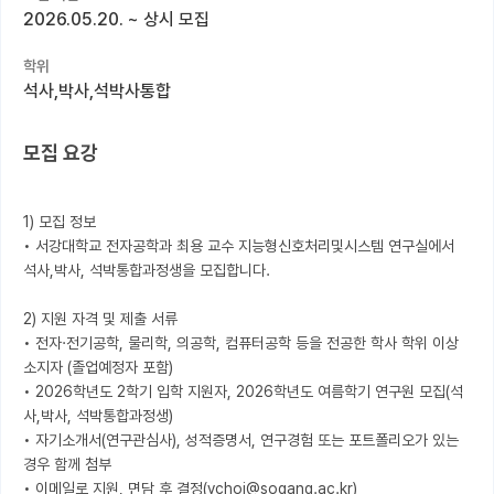
2026.05.20.
~
상시 모집
커뮤니티
학위
커리어
석사,박사,석박사통합
유학교육
모집 요강
이벤트
반도체 아카데미
1) 모집 정보

• 서강대학교 전자공학과 최용 교수 지능형신호처리및시스템 연구실에서 
재팬라운지 🌸
석사,박사, 석박통합과정생을 모집합니다.

2) 지원 자격 및 제출 서류

• 전자·전기공학, 물리학, 의공학, 컴퓨터공학 등을 전공한 학사 학위 이상 
소지자 (졸업예정자 포함)  

• 2026학년도 2학기 입학 지원자, 2026학년도 여름학기 연구원 모집(석
사,박사, 석박통합과정생)

• 자기소개서(연구관심사), 성적증명서, 연구경험 또는 포트폴리오가 있는 
경우 함께 첨부 

• 이메일로 지원, 면담 후 결정(ychoi@sogang.ac.kr)
