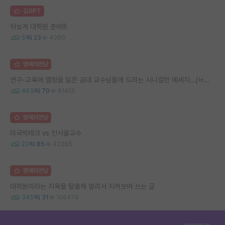
김GPT
뒤늦게 대학원 준비!!!
5
23
4380
명예의전당
연구-교육에 열정을 잃은 공대 교수님들께 드리는 시니컬한 메세지...(ㅂㄷㅂㄷ)
463
70
61413
명예의전당
미국빅테크 vs 인서울교수
22
85
42385
명예의전당
대학원이라는 지옥을 탈출해 멀리서 지켜보며 쓰는 글
345
31
106479