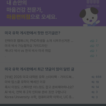
미국 유학 게시판에서 핫한 인기글은?
컨택이후 랩매니저, PhD학생들 소개 시켜주신거면 거의 컨펌에 가깝나요?
2
미국 박사 가능할까요 가이드라인
17
캐나다 박사 vs 한국 박사 미국 취업
1
.
1
미국 유학 게시판에서 최근 댓글이 많이 달린 글
[무료] 2026 미국 대학원 유학 스타터팩 - 가이드북 & 합격자 컨택메일 템플릿
656
미박 탑스쿨 유학이 빡세진 이유
19
혹시 이정도 스펙이면 어느정도 잡고 준비해야하나요?
14
AI 박사, 컨택 후 2차 인터뷰 준비 조언 구합니다
3
Korea University 수학, 컴퓨터과학 이학사, UC Berkeley 산업공학 대학원 공학박사가 되는 것은 쉽지 않겠죠?
3