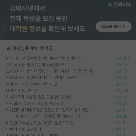
🔥 시선집중 핫한 인기글
외부에서 괜찮은 랩을 알아보는 방법 (장문주의)
281
교수들 원래 말바꾸는게 일상인가요?
16
소재분야 석박사 대학원생 + 물박사들이 착각하는 거
79
연구실 동기가 경쟁의식 너무 강해서 불편함
25
말바꾸기 하는 교수는 피하세요
56
대학원 자퇴 2년 후
114
이사이트가 처음엔 정말 도움많이됐는데
27
신생랩가지말라는 이유가 있었구나
24
박사진학하기에 2억은 괜찮은 (?) 정도의 경제력인가요
9
근데 여기는 왜 그렇게 SPK를 물어보는거임?
28
K 전전 교수님들 랩실 어떤지 질문드려요!
5
막학기 자퇴 고민됩니다
3
서울대는 하버드보다 명문이지만
7