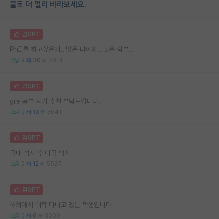
물로 더 멀리 바라보세요.
김GPT
PhD를 하고싶은데.. 많은 나이와.. 낮은 학부..
9
30
7814
김GPT
gre 공부 시기 추천 부탁드립니다.
0
13
3641
김GPT
국내 석사 후 미국 박사
0
12
5527
김GPT
해외에서 대학 다니고 있는 학생입니다
0
6
3009