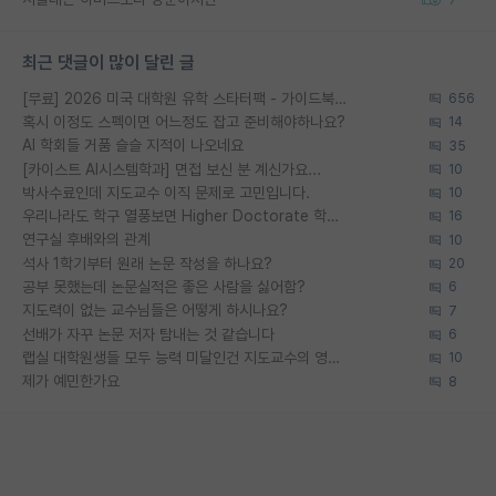
최근 댓글이 많이 달린 글
[무료] 2026 미국 대학원 유학 스타터팩 - 가이드북 & 합격자 컨택메일 템플릿
656
혹시 이정도 스펙이면 어느정도 잡고 준비해야하나요?
14
AI 학회들 거품 슬슬 지적이 나오네요
35
[카이스트 AI시스템학과] 면접 보신 분 계신가요...
10
박사수료인데 지도교수 이직 문제로 고민입니다.
10
우리나라도 학구 열풍보면 Higher Doctorate 학위가 필요하다고 봅니다.
16
연구실 후배와의 관계
10
석사 1학기부터 원래 논문 작성을 하나요?
20
공부 못했는데 논문실적은 좋은 사람을 싫어함?
6
지도력이 없는 교수님들은 어떻게 하시나요?
7
선배가 자꾸 논문 저자 탐내는 것 같습니다
6
랩실 대학원생들 모두 능력 미달인건 지도교수의 영향 아닌가?
10
제가 예민한가요
8