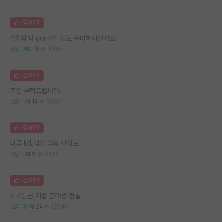
김GPT
유럽대학 gre 어느정도 준비해야할까요
0
19
3169
김GPT
조언 부탁드립니다..
1
14
3801
김GPT
미국 ML석사 입학 난이도
1
11
5134
김GPT
3-4등급 지잡 공대생 현실
16
24
12040