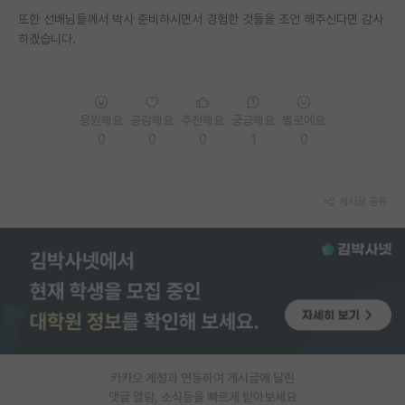
또한 선배님들께서 박사 준비하시면서 경험한 것들을 조언 해주신다면 감사
PI 전용 게시판
하겠습니다.
인문사회 계열 게시판
특수/전문대학원 게시판
응원해요
공감해요
추천해요
궁금해요
별로에요
반도체/AI 게시판
0
0
0
1
0
장학금/장학생 게시판
게시글 공유
학술 정보 게시판
홍보 게시판
커리어
유학교육
이벤트
카카오 계정과 연동하여 게시글에 달린
반도체 아카데미
댓글 알람, 소식등을 빠르게 받아보세요