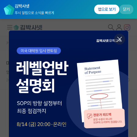
김박사넷
앱으로 보기
닫기
푸시 알림으로 소식을 빠르게
커뮤니티 홈
미국 유학 게시판
대학원생 모집
미국 대학원 PhD 조언 부탁 드립니다.
국내대학원 정보
염세적인 앙투안 라부아지에
연구실&오픈랩
2026.05.18
12
5077
커뮤니티
커뮤니티 홈
전체글보기
베스트 게시판
IF 명예의전당