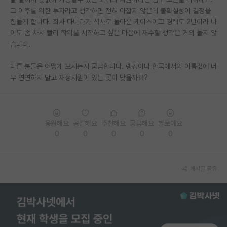
그 이후를 위한 투자라고 생각하면 전혀 아깝지 않은데 불확실성이 결정을
PI 전용 게시판
힘들게 합니다. 회사 다니다가 석사로 돌아온 케이스이고 경력도 2년이라 나
이도 좀 차서 빨리 학위를 시작하고 싶은 마음에 재수할 생각은 거의 들지 않
인문사회 계열 게시판
습니다.
특수/전문대학원 게시판
다른 분들은 어떻게 보시는지 궁금합니다. 랭킹이나 한국에서의 이름값에 너
반도체/AI 게시판
무 연연하지 말고 재정지원이 있는 곳이 맞을까요?
장학금/장학생 게시판
학술 정보 게시판
응원해요
공감해요
추천해요
궁금해요
별로에요
0
0
0
0
0
홍보 게시판
커리어
게시글 공유
유학교육
이벤트
반도체 아카데미