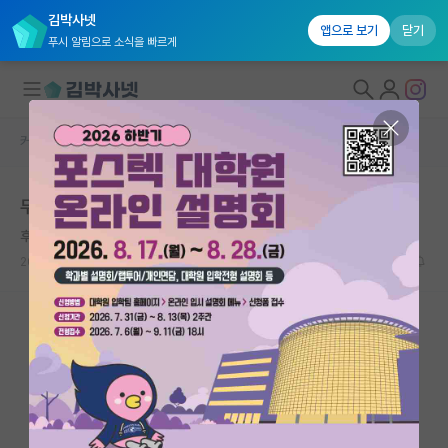
김박사넷
앱으로 보기
닫기
푸시 알림으로 소식을 빠르게
커뮤니티 홈
미국 유학 게시판
대학원생 모집
무조건 펀딩 있는곳이 맞을까요?
국내대학원 정보
후회하는 소크라테스
연구실&오픈랩
2026.05.14
10
2172
커뮤니티
커뮤니티 홈
전체글보기
베스트 게시판
IF 명예의전당