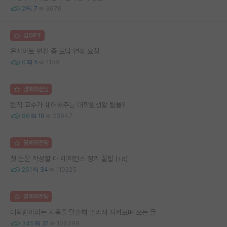
2
7
3676
김GPT
온사이트 면접 중 포닥 연장 요청
0
5
1106
명예의전당
현직 교수가 쉐어해주는 대학원생활 팁들?
96
19
23647
명예의전당
첫 논문 작성할 때 레퍼런스 정리 꿀팁 (+a)
261
34
110225
명예의전당
대학원이라는 지옥을 탈출해 멀리서 지켜보며 쓰는 글
345
31
106399