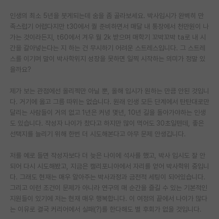
인생의 최소 5년을 붓게되는데 숨을 좀 골라보세요. 박사입시가 완벽히 만
족스럽기 어렵다지만 t30에서 퀄 준비하면서 매달 내 통장에서 천만원이 나
가는 것이라든지, t60에서 겨우 월 2k 받으며 매학기 꼬박꼬박 ta로 내 시
간을 갈아넣는다는 지 하는 건 무시하기 어려운 스트레스입니다. 그 스트레
스를 이기며 말이 박사학위지 성장을 못하면 일찍 시작하는 의미가 정말 있
을까요?
제가 보는 관점에선 올리젝만 아닐 뿐, 올해 입시가 원하는 만큼 안된 것입니
다. 거기에 옳고 그름 따위는 없습니다. 원래 인생 모든 단계에서 탄탄대로만
달리는 사람들이 거의 없고 1년은 커녕 몇년, 10년 길을 돌아가야하는 인생
도 있습니다. 작성자 나이가 찼다고 하지만 많이 먹어도 30초일텐데, 좋은
선택지를 늘리기 위해 한번 더 시도해본다고 아무 문제 안생깁니다.
저를 예로 들면 작성자보다 더 늦은 나이에 석사를 했고, 박사 입시도 잘 안
되어 다시 시도해봤고, 지금은 캘리포니아에서 자리를 얻어 박사학위 중입니
다. 그래도 현재는 매우 알아주는 박사과정과 금전적 세팅이 되어있습니다.
그리고 이런 조건이 문제가 아니라 연구의 매 순간을 즐길 수 있는 기본적인
지원들이 있기에 저는 현재 매우 행복합니다. 이 여정의 끝에서 나이가 많다
는 이유로 결국 커리어에서 실패(?)를 한다해도 별 후회가 없을 것입니다.