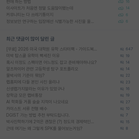
편애 하는 방법
16
이사이트가 처음엔 정말 도움많이됐는데
14
커뮤니티는 다 쓰레기통이지
6
정보보안 연구하는 입장에선 식별가능한 사진을 올리는건 비추이긴함
6
최근 댓글이 많이 달린 글
[무료] 2026 미국 대학원 유학 스타터팩 - 가이드북 & 합격자 컨택메일 템플릿
647
미박 탑스쿨 유학이 빡세진 이유
19
혹시 이정도 스펙이면 어느정도 잡고 준비해야하나요?
14
알츠하이머 관련 고등학생 탐구 포트폴리오
14
물박사의 기준이 뭐임?
22
랩홈피에 다들 본인 사진 올리냐
23
신생랩가지말라는 이유가 있었구나
16
장학금 모은 랩비통장
19
AI 학회들 거품 슬슬 지적이 나오네요
27
카이스트 서류 전형 배수
10
DGIST 가는 방법 추천 부탁드립니다.
7
박사진학하기에 2억은 괜찮은 (?) 정도의 경제력인가요
15
근데 여기는 왜 그렇게 SPK를 물어보는거임?
8