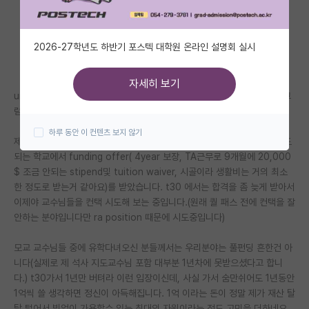
자유 게시판(아무개랩)
2026-27학년도 하반기 포스텍 대학원 온라인 설명회 실시
미국 유학 게시판
미국 대학원 합격 후기 게시판
자세히 보기
unfunded phd offer는 사실상 reject이라는 말 정말 많이 봤습니다. 그
대학원생 모집 게시판
럼에도 고민이 되어서 올려봅니다.
하루 동안 이 컨텐츠 보지 않기
대학원 합격 후기 게시판
제가 이번 사이클에 t30안쪽 학교에서 unfunded offer 하나랑 t60정도
되는 학교에서 funding offer( 4year 보장, TA근무로 9개월에 20,000
연구실(PI) 홍보 게시판
$ 조금 안되는 stipend및 tuition waiver, 시골이라 생활비는 거의 최소
한 정도로 받는거 같아요)를 받았습니다. t30 에서는 합격을 좀 늦게 받아서
석박사 채용 정보 게시판
이제야 교수님들을 컨택 시도해 보는 중입니다.(원래 퀄 패스 전에 컨택을 잘
안하는 분야입니다만 ra position 때문에 시도중입니다)
임용 정보 게시판
학부 인턴 게시판
모교 교수님들 중에 유학다녀오신 분들께서는 우리분야는 풀펀딩 흔한건 아
니다(실제로 제 석사 지도교수님 포함 대부분 1년차에 못받으셨다고 합니
취업 게시판
다.) t30가서 1년만 버텨라 이런 입장이신데, 사실 가서 숨만쉬어도 1년동안
1억씩 쓸 생각하면 정신이 아득해집니다. 1억 이라는 돈이 정말 제가 재산 탈
임용 후기 게시판
탈 털어서 빚없이 가용할수 있는 최대의 자원이라는 점도 고민을 더하네요.