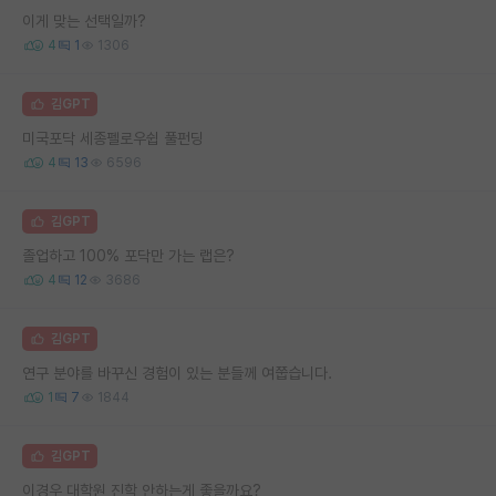
이게 맞는 선택일까?
4
1
1306
김GPT
미국포닥 세종펠로우쉽 풀펀딩
4
13
6596
김GPT
졸업하고 100% 포닥만 가는 랩은?
4
12
3686
김GPT
연구 분야를 바꾸신 경험이 있는 분들께 여쭙습니다.
1
7
1844
김GPT
이경우 대학원 진학 안하는게 좋을까요?