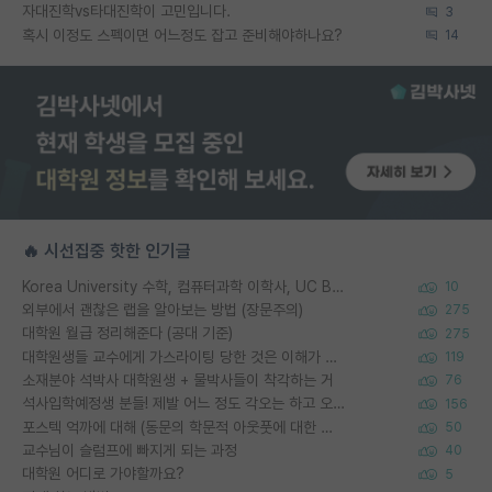
자대진학vs타대진학이 고민입니다.
3
혹시 이정도 스펙이면 어느정도 잡고 준비해야하나요?
14
🔥 시선집중 핫한 인기글
Korea University 수학, 컴퓨터과학 이학사, UC Berkeley 산업공학 대학원 공학박사가 되는 것은 쉽지 않겠죠?
10
외부에서 괜찮은 랩을 알아보는 방법 (장문주의)
275
대학원 월급 정리해준다 (공대 기준)
275
대학원생들 교수에게 가스라이팅 당한 것은 이해가 갑니다. 안타깝네요.
119
소재분야 석박사 대학원생 + 물박사들이 착각하는 거
76
석사입학예정생 분들! 제발 어느 정도 각오는 하고 오세요.
156
포스텍 억까에 대해 (동문의 학문적 아웃풋에 대한 반박)
50
교수님이 슬럼프에 빠지게 되는 과정
40
대학원 어디로 가야할까요?
5