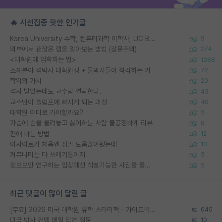
🔥 시선집중 핫한 인기글
Korea University 수학, 컴퓨터과학 이학사, UC Berkeley 산업공학 대학원 공학박사가 되는 것은 쉽지 않겠죠?
9
외부에서 괜찮은 랩을 알아보는 방법 (장문주의)
274
<대학원에 입학하는 법>
1388
소재분야 석박사 대학원생 + 물박사들이 착각하는 거
72
학위의 가치
20
석사 받았는데도 교수랑 연락한다.
43
교수님이 슬럼프에 빠지게 되는 과정
40
대학원 어디로 가야할까요?
5
가슴에 손을 올려놓고 싫어하는 사람 불공정하게 리뷰
9
편애 하는 방법
12
이사이트가 처음엔 정말 도움많이됐는데
13
커뮤니티는 다 쓰레기통이지
5
정보보안 연구하는 입장에선 식별가능한 사진을 올리는건 비추이긴함
5
최근 댓글이 많이 달린 글
[무료] 2026 미국 대학원 유학 스타터팩 - 가이드북 & 합격자 컨택메일 템플릿
645
미국 박사 컨택 메일 답변 질문
10