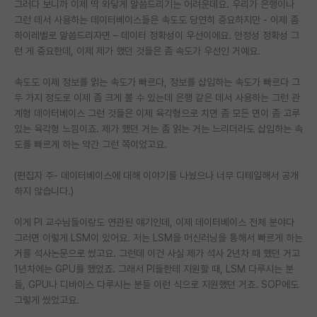
그러다 보니까 이제 딱 와닿게 말씀드리기는 어려운데요. 우리가 은행이나
그런 데서 사용하는 데이터베이스들은 속도도 당연히 중요하지만 - 이제 좀
하이레벨로 말씀드리자면 – 데이터 정확성이 우선이에요. 안정성 정확성 그
런 게 중요한데, 이제 제가 했던 것들은 좀 속도가 우선인 거예요.
속도도 이제 정보를 읽는 속도가 빠르다, 정보를 삽입하는 속도가 빠르다 그
두 가지 정도로 이제 좀 크게 볼 수 있는데 은행 같은 데서 사용하는 그런 관
계형 데이터베이스 그런 것들은 이제 육각형으로 치면 좀 모든 면이 좀 고루
있는 육각형 느낌이죠. 제가 했던 거는 좀 읽는 거는 느리더라도 삽입하는 속
도를 빠르게 하는 약간 그런 쪽이었고요.
(편집자 주- 데이터베이스에 대해 이야기를 나눴으나 너무 디테일해서 공개
하지 않습니다.)
이게 PI 교수님들이랑도 연관된 얘기인데, 이제 데이터베이스 전체 분야다
그러면 이렇게 LSM이 있어요. 저는 LSM을 머신러닝을 통해서 빠르게 하는
거를 석사논문으로 썼고요. 그런데 이건 사실 제가 석사 2년차 때 했던 거고
1년차에는 GPU를 했었죠. 그래서 PI들한테 지원할 때, LSM 다루시는 분
들, GPU나 디바이스 다루시는 분들 이런 식으로 지원했던 거죠. SOP에도
그렇게 썼었고요.