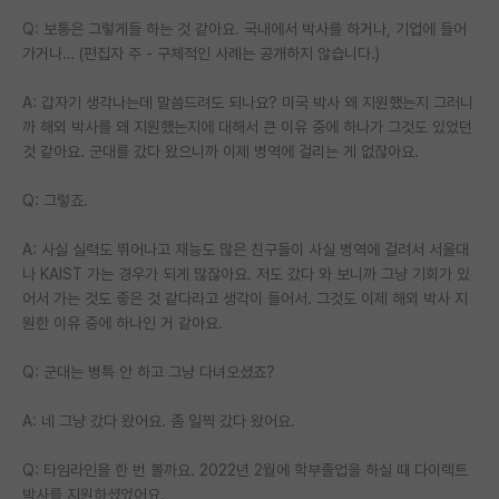
Q: 보통은 그렇게들 하는 것 같아요. 국내에서 박사를 하거나, 기업에 들어
PI 전용 게시판
가거나… (편집자 주 - 구체적인 사례는 공개하지 않습니다.)
인문사회 계열 게시판
A: 갑자기 생각나는데 말씀드려도 되나요? 미국 박사 왜 지원했는지 그러니
특수/전문대학원 게시판
까 해외 박사를 왜 지원했는지에 대해서 큰 이유 중에 하나가 그것도 있었던
것 같아요. 군대를 갔다 왔으니까 이제 병역에 걸리는 게 없잖아요.
반도체/AI 게시판
Q: 그렇죠.
장학금/장학생 게시판
A: 사실 실력도 뛰어나고 재능도 많은 친구들이 사실 병역에 걸려서 서울대
학술 정보 게시판
나 KAIST 가는 경우가 되게 많잖아요. 저도 갔다 와 보니까 그냥 기회가 있
어서 가는 것도 좋은 것 같다라고 생각이 들어서. 그것도 이제 해외 박사 지
홍보 게시판
원한 이유 중에 하나인 거 같아요.
커리어
Q: 군대는 병특 안 하고 그냥 다녀오셨죠?
유학교육
A: 네 그냥 갔다 왔어요. 좀 일찍 갔다 왔어요.
이벤트
Q: 타임라인을 한 번 볼까요. 2022년 2월에 학부졸업을 하실 때 다이렉트
반도체 아카데미
박사를 지원하셨었어요.