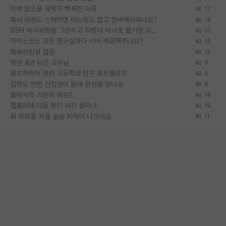
미박 탑스쿨 유학이 빡세진 이유
17
혹시 이정도 스펙이면 어느정도 잡고 준비해야하나요?
14
SSH 박사과정을 그만두고 지방대 박사로 옮기면 교수의 꿈은 끝일까요?
21
카이스트는 모든 연구실마다 서버 제공해주나요?
15
학부신입생 질문
12
정년 4년 남은 교수님
9
알츠하이머 관련 고등학생 탐구 포트폴리오
9
입학도 안한 신입생이 원래 관심을 받나요
8
물박사의 기준이 뭐임?
14
랩홈피에 다들 본인 사진 올리냐
19
AI 학회들 거품 슬슬 지적이 나오네요
11