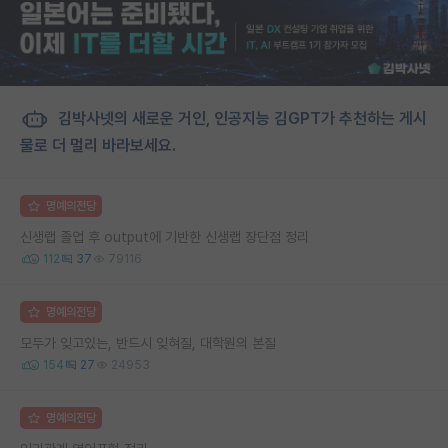
김박사넷의 새로운 거인, 인공지능 김GPT가 추천하는 게시
물로 더 멀리 바라보세요.
명예의전당
신생랩 졸업 후 output에 기반한 신생랩 장단점 정리
112
37
79116
명예의전당
모두가 잊고있는, 반드시 잊혀질, 대학원의 본질
154
27
24953
명예의전당