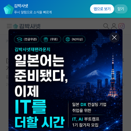
김박사넷
앱으로 보기
닫기
푸시 알림으로 소식을 빠르게
커뮤니티 홈
미국 대학원 합격 후기 게시판
대학원생 모집
[2024 가을학기 UToronto 합격] 김박사넷 유학교육 후
국내대학원 정보
기 - 2편
연구실&오픈랩
김박사넷 유학교육
커뮤니티
2025.05.27
0
2930
커뮤니티 홈
전체글보기
베스트 게시판
IF 명예의전당