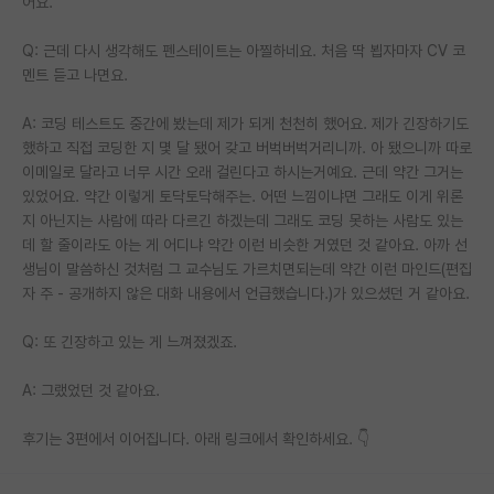
어요.
Q: 근데 다시 생각해도 펜스테이트는 아찔하네요. 처음 딱 뵙자마자 CV 코
멘트 듣고 나면요.
A: 코딩 테스트도 중간에 봤는데 제가 되게 천천히 했어요. 제가 긴장하기도
했하고 직접 코딩한 지 몇 달 됐어 갖고 버벅버벅거리니까. 아 됐으니까 따로
이메일로 달라고 너무 시간 오래 걸린다고 하시는거예요. 근데 약간 그거는
있었어요. 약간 이렇게 토닥토닥해주는. 어떤 느낌이냐면 그래도 이게 위론
지 아닌지는 사람에 따라 다르긴 하겠는데 그래도 코딩 못하는 사람도 있는
데 할 줄이라도 아는 게 어디냐 약간 이런 비슷한 거였던 것 같아요. 아까 선
생님이 말씀하신 것처럼 그 교수님도 가르치면되는데 약간 이런 마인드(편집
자 주 - 공개하지 않은 대화 내용에서 언급했습니다.)가 있으셨던 거 같아요.
Q: 또 긴장하고 있는 게 느껴졌겠죠.
A: 그랬었던 것 같아요.
후기는 3편에서 이어집니다. 아래 링크에서 확인하세요. 👇