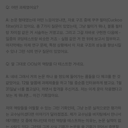
Q: 어떤 과제였어요?
A: 논문 형태였는데 어떤 느낌이었냐면, 자료 구조 중에 쿠쿠 필터(Cuckoo
filter)라고 있어요. 총 7가지 질문이 있었는데, 그냥 필터가 뭐냐, 블룸 필터
랑 차이점 같은 거 서술하는 거였고요. 그리고 그걸 자바로 구현한 다음에 -
일종의 코딩테스트랑 비슷한 거죠 - 실험 같은 거 한 뒤에 보고서 첨부하고.
마지막에는 이제 연구 문제, 특정 상황에서 이 자료 구조의 성능을 향상시킬
수 있냐 그런 식의 연구 질문이 있었어요.
Q: 말 그대로 ○○님의 역량을 다 테스트한 거네요.
A: 네네 그래서 거의 논문 하나 쓸 정도에 들어가는 품들을 다 체크를 한 것
같았어요. 12월 말쯤에 과제제출을 하고 1월 중순쯤 인터뷰하게 됐고요. 1월
31일날 너를 뽑고싶다, 하면서 합격을 주신거죠. 저는 이게 운이 작용했다고
보는 게 뭐냐면… 이건 기회잖아요.
저의 역량들을 어필할 수 있는 그런 기회인데, 그냥 논문 실적으로만 평가하
는 교수님이셨다면 이야기가 달라졌겠죠. 제가 교수님을 비지팅에서 만나서
얘기했던 것 중에 하나인데 이런 역량을 테스트하는 이유는, 논문 실적이 없
는 사람도 있다. 그런데 그게 사실 기회가 논문을 쓸 기회가 없어서 증명할