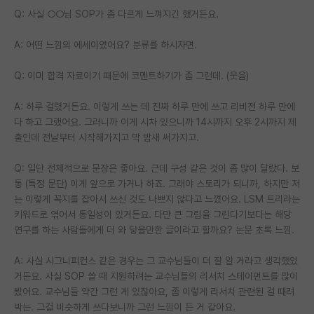
Q: 사실 ○○님 SOP가 좀 다르게 느껴지긴 했거든요.
A: 어떤 느낌의 에세이였어요? 분류를 하시자면.
Q: 이미 합격 자료이기 때문에 코멘트하기가 좀 그런데. (웃음)
A: 하루 걸렸거든요. 이렇게 쓰는 데 진짜 하루 만에 쓰고 리비전 하루 만에
다 하고 그랬어요. 그러니까 이게 시차 있으니까 14시까지 오후 2시까지 제
출인데 전날부터 시작해가지고 막 밤새 써가지고.
Q: 일단 전체적으로 문장은 좋아요. 근데 구성 같은 것이 좀 많이 달랐다. 보
통 (특정 문단) 이게 앞으로 가거나 하죠. 그래야 스토리가 되니까, 하지만 저
는 이렇게 꼭지를 잡아서 쓰신 것도 나쁘지 않다고 느꼈어요. LSM 트리라는
키워드로 엮어서 통일성이 있거든요. 다만 큰 그림을 그린다기보다는 해당
연구를 하는 사람들에게 더 와 닿을만한 글이라고 할까요? 논문 초록 느낌.
A: 사실 시그니피컨스 같은 경우는 그 교수님들이 더 잘 알 거라고 생각했었
거든요. 사실 SOP 쓸 때 지원하려는 교수님들의 리서치 스테이먼트를 많이
봤어요. 교수님들 약간 그런 게 있잖아요, 좀 이렇게 리서치 관련된 걸 때려
박는. 그걸 비슷하게 쓰다보니까 그런 느낌이 든 거 같아요.