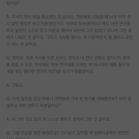
같아요?
A: 리서치 핏이 제일 중요했던 것 같아요. 첫번째로 지원할 때 너무 아무 생
각 없이 랭킹만 보고 지원했었구나. 아무리 학부생이라고 해도 어떤 연구를
하고 싶은지 스스로 알고 지원을 했어야 되는데 그게 없었다 보니까 그런 결
과가 나왔던 것 같아요. 그리고 석사를 했다는 게 지원하면서 좀 플러스 요인
이 되는 것 같아요.
Q: 맞아요. 보통 석사를 하면 논문도 생기고 내 연구 경험도 생기니까 분야
를 좁힐 수 있죠. 아무래도 학부 연구생을 오래한 게 아니라면 예를 들어 6
개월 정도 했다면 연구의 맛(?)을 보기가 힘들잖아요.
A: 그렇죠.
Q: 이제 질문을 조금 바꿔서 대학원에 가게 된 계기를 여쭤볼까요? 아까 말
씀하신 주변 분위기 덕분일까요?
A: 네 그런 것도 있고 저 스스로 흥미가 생겨서 그런 것 같아요.
Q: 그럼 전공을 정한 배경은요? ○○님이 입학할 때 컴퓨터공학이 떴었던