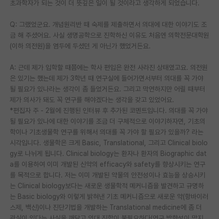
초과학자가 되는 것이 더 뜻깊은 일이 될 것이라고 생각하게 되었습니다.
Q: 그랬었군요. 개념원리반 때 숙제를 제출하면서 의대에 대한 이야기도 조
금 해 주셨어요. 사실 생명공학으로 진학하신 이유도 처음엔 의학전문대학원
(이하 의전원)을 염두에 두셨던 게 아닌가 했었거든요.
A: 근데 제가 입학할 때쯤에는 학사 편입은 완전 사라진 상태였고요. 의전원
은 있기는 했는데 제가 3학년 때 연구실에 들어가면서부터 의대를 꼭 가야
될 필요가 있나라는 생각이 좀 들었거든요. 그리고 막연하지만 어릴 때부터
제가 의사가 돼도 꼭 연구를 해야겠다는 생각을 갖고 있었어요.
*편집자 주 - 2월에 진행된 인터뷰 후 추가된 코멘트입니다. 의대를 꼭 가야
될 필요가 있나에 대한 이야기를 조금 더 구체적으로 이야기하자면, 기초의
학이나 기초생물학 연구를 위해서 의대를 꼭 가야 할 필요가 있을까? 라는
시각입니다. 생물학은 크게 Basic, Translational, 그리고 Clinical biolo
gy로 나뉘게 됩니다. Clinical biology는 환자나 환자의 Biographic dat
a를 이용하여 이미 개발된 신약의 efficacy와 safety를 향상시키는 연구
를 목적으로 합니다. 저는 이미 개발된 약물의 안전성이나 효능을 상승시키
는 Clinical biology보다는 새로운 생물학적 메커니즘을 발견하고 규명하
는 Basic biology와 이렇게 밝혀낸 기초 메커니즘으로 새로운 약(항바이러
스제, 백신)이나 진단기법을 개발하는 Translational medicine에 좀 더
관심이 있다는 사실을 깨닫고 의대 진학이 불필요하다(연구 방향성이 맞지