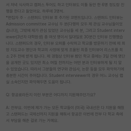
서 저녁 식사하고 캠퍼스 투어도 하고 인터뷰도 이틀 동안 한 6명 정도랑 진
행을 한다고 들었어요. 하루에 3명씩.
*편집자 주 - 스탠퍼드 인터뷰 후 추가된 코멘트입니다. 스탠퍼드 인터뷰는
Admission committee 교수님 두 분(다행히 모두 제 관심 교수님들이었
습니다), 그밖에 제가 관심 있었던 교수님들 세 분, 그리고 Student interv
iewer(3년차 대학원생) 총 여섯 명이서 일대일로 30분간 인터뷰 진행했습
니다. 스탠퍼드의 경우, 인터뷰 오퍼를 수락하고 학교를 방문하기 전에 제 희
망 지도교수 명단과 학교의 사정에 맞게 조율된 최종 인터뷰어 리스트를 최
소 2주 전에 받게 됩니다. 제 경험상 인터뷰 봤던 학교 중에는 3일 전에 명단
을 공개한 곳도 있지만 최소 며칠 전까지는 어떤 분과 인터뷰하게 될 지 알
수 있었습니다. 따라서 그분들의 연구와 관심사, 논문 등을 모두 파악하기에
충분한 시간이 주어집니다. Student interviewer의 경우 어느 교수님 랩
실 소속인지만 파악해두면 도움이 됩니다.
Q: 항공료라든지 이런 부분은 어디까지 지원해주던가요?
A: 전부요. 이번에 제가 가는 모든 학교들이 (미국) 국내선은 다 지원을 해줬
고 스탠퍼드는 국제선까지 지원을 해줘서 항공은 이번에 전부 다 학교 측에
서 부담을 해준 걸로 가는 거예요.