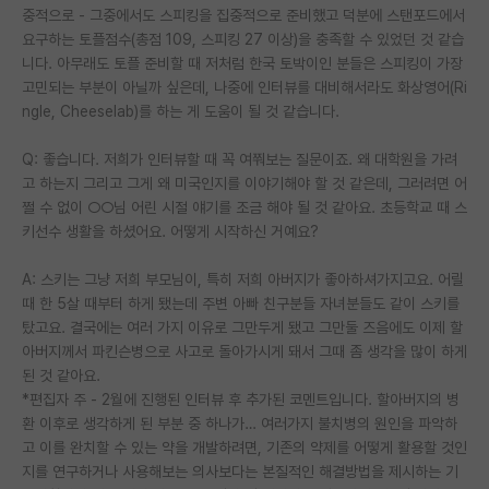
중적으로 - 그중에서도 스피킹을 집중적으로 준비했고 덕분에 스탠포드에서
요구하는 토플점수(총점 109, 스피킹 27 이상)을 충족할 수 있었던 것 같습
니다. 아무래도 토플 준비할 때 저처럼 한국 토박이인 분들은 스피킹이 가장
고민되는 부분이 아닐까 싶은데, 나중에 인터뷰를 대비해서라도 화상영어(Ri
ngle, Cheeselab)를 하는 게 도움이 될 것 같습니다.
Q: 좋습니다. 저희가 인터뷰할 때 꼭 여쭤보는 질문이죠. 왜 대학원을 가려
고 하는지 그리고 그게 왜 미국인지를 이야기해야 할 것 같은데, 그러려면 어
쩔 수 없이 ○○님 어린 시절 얘기를 조금 해야 될 것 같아요. 초등학교 때 스
키선수 생활을 하셨어요. 어떻게 시작하신 거예요?
A: 스키는 그냥 저희 부모님이, 특히 저희 아버지가 좋아하셔가지고요. 어릴
때 한 5살 때부터 하게 됐는데 주변 아빠 친구분들 자녀분들도 같이 스키를
탔고요. 결국에는 여러 가지 이유로 그만두게 됐고 그만둘 즈음에도 이제 할
아버지께서 파킨슨병으로 사고로 돌아가시게 돼서 그때 좀 생각을 많이 하게
된 것 같아요.
*편집자 주 - 2월에 진행된 인터뷰 후 추가된 코멘트입니다. 할아버지의 병
환 이후로 생각하게 된 부분 중 하나가… 여러가지 불치병의 원인을 파악하
고 이를 완치할 수 있는 약을 개발하려면, 기존의 약제를 어떻게 활용할 것인
지를 연구하거나 사용해보는 의사보다는 본질적인 해결방법을 제시하는 기