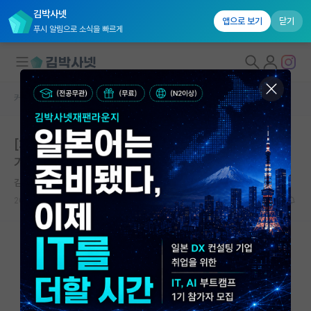
김박사넷
앱으로 보기
닫기
푸시 알림으로 소식을 빠르게
커뮤니티 홈
미국 대학원 합격 후기 게시판
대학원생 모집
[2024 가을학기 Stanford 합격] 김박사넷 유학교육 후
국내대학원 정보
기 - 1편
연구실&오픈랩
김박사넷 유학교육
커뮤니티
2025.05.24
0
5557
커뮤니티 홈
전체글보기
베스트 게시판
IF 명예의전당