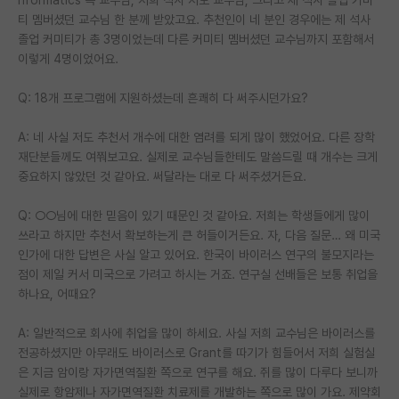
티 멤버셨던 교수님 한 분께 받았고요. 추천인이 네 분인 경우에는 제 석사
졸업 커미티가 총 3명이었는데 다른 커미티 멤버셨던 교수님까지 포함해서
이렇게 4명이었어요.
Q: 18개 프로그램에 지원하셨는데 흔쾌히 다 써주시던가요?
A: 네 사실 저도 추천서 개수에 대한 염려를 되게 많이 했었어요. 다른 장학
재단분들께도 여쭤보고요. 실제로 교수님들한테도 말씀드릴 때 개수는 크게
중요하지 않았던 것 같아요. 써달라는 대로 다 써주셨거든요.
Q: ○○님에 대한 믿음이 있기 때문인 것 같아요. 저희는 학생들에게 많이
쓰라고 하지만 추천서 확보하는게 큰 허들이거든요. 자, 다음 질문… 왜 미국
인가에 대한 답변은 사실 알고 있어요. 한국이 바이러스 연구의 불모지라는
점이 제일 커서 미국으로 가려고 하시는 거죠. 연구실 선배들은 보통 취업을
하나요, 어때요?
A: 일반적으로 회사에 취업을 많이 하세요. 사실 저희 교수님은 바이러스를
전공하셨지만 아무래도 바이러스로 Grant를 따기가 힘들어서 저희 실험실
은 지금 암이랑 자가면역질환 쪽으로 연구를 해요. 쥐를 많이 다루다 보니까
실제로 항암제나 자가면역질환 치료제를 개발하는 쪽으로 많이 가요. 제약회