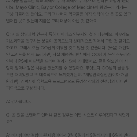
A: 지금 말씀드린 학교 외에도 두 개 외에도 두 개가 더 인터뷰 요청이 왔었
어요. Mayo Clinic, Baylor College of Medicine이 왔었는데 거기는
그냥 디클라인 했어요. 그리고 나머지 학교들은 아직 연락이 안 온 곳도 있고
떨어진 곳도 있는데 지금은 고려 대상이 아닌 것 같아요.
Q: 사실 생명과학 연구자 특히 바이러스 연구자와 첫 인터뷰예요. 아무래도
기초과학을 연구하는 분들이 공학도보다 상대적으로 적어서 그런 것 같기도
하고요. 그래서 오늘 ○○님께 여쭤볼 것도 많을 것 같습니다. (웃음) 개인적
인 코멘트를 먼저 드리자면, 사실 개념원리반* 에서 ○○님이 쓰신 스토리라
인이나 PS에 피드백을 드리며 결과가 많이 기대됐어요. 글을 읽으면 이 사
람이 얼마나 깊은 사유를 했는지알 수 있잖아요. 무엇보다 ○○님의 글을 읽
으면 재미있었고 또 매력적으로 느껴졌거든요. *개념원리실전반(이하 개념
원리반): 김박사넷 유학교육 프로그램으로 동영상 강의와 선생님의 비대면
피드백으로 구성됩니다.
A: 감사합니다.
Q: 곧 있을 스탠퍼드 인터뷰 같은 경우는 어떤 식으로 이루어진다고 하던가
요?
A: 비지팅이랑 결합이 된 내용이어서 3월 6일에서 9일까지인데 6일에 만나