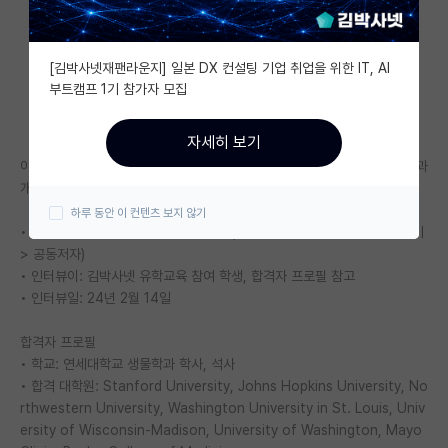
자유 게시판(아무개랩)
[김박사넷재팬라운지] 일본 DX 컨설팅 기업 취업을 위한 IT, AI
미국 유학 게시판
부트캠프 1기 참가자 모집
미국 대학원 합격 후기 게시판
자세히 보기
대학원생 모집 게시판
이 후기는 인터뷰를 재구성한 글입니다. 합격자는 김박사넷 유학교육 밋업과
개념원리실전반에 참여하였습니다.
대학원 합격 후기 게시판
하루 동안 이 컨텐츠 보지 않기
• 인터뷰어: 김박사넷 유학교육 박향미 (<김박사넷과 미국 대학원 합격하기
연구실(PI) 홍보 게시판
> 공동저자)
• 인터뷰이: 김박사넷 유학교육 참여 학생, 합격자 프로필 참고
석박사 채용 정보 게시판
• 인터뷰일: 24년 2월 14일
임용 정보 게시판
합격자 프로필
학부 인턴 게시판
• 학교: 연세대학교 생물학과 학사, 석사
• 합격 대학원: Stanford University, Johns Hopkins University, No
취업 게시판
rthwestern University, Washington University in St. Louis, Univ
ersity of Wisconsin-Madison, University of Washington, Mayo
임용 후기 게시판