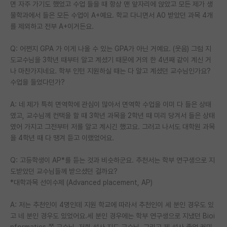
면 자주 가기도 했었고 수업 들을 때 항상 맨 앞자리에 앉았고 모든 제가 생
물학과에서 들은 모든 수업이 A+예요. 학교 다니면서 A0 받았던 과목 4개
를 제외하고 전부 A+이거든요.
Q: 어쩐지 GPA 가 이게 나올 수 있는 GPA가 아닌 거예요. (웃음) 그럼 지
도교수님을 3학년 때부터 알고 계셨기 때문에 거의 한 4년째 같이 계신 거
나 마찬가지네요. 학부 인턴 지원하실 때는 다 알고 계셨던 교수님인가요?
수업을 들었다던가?
A: 네 제가 특히 면역학에 관심이 많아서 면역학 수업을 이미 다 들은 상태
였고, 교수님께 컨택을 할 때 3학년 과목을 2학년 때 미리 당겨서 들은 상태
였어 가지고 그전부터 저를 알고 계시긴 했고요. 그러고 나서도 대학원 과목
을 4학년 때 다 땡겨 듣고 이랬었어요.
Q: 고등학생이 AP*를 듣는 것과 비슷하군요. 추천서는 학부 연구생으로 지
도받았던 교수님들께 받으셨던 걸까요?
*대학과목 선이수제 (Advanced placement, AP)
A: 저는 추천인이 4명인데 지원 학교에 따라서 추천인이 세 분인 경우도 있
고 네 분인 경우도 있었어요.세 분인 경우에는 학부 연구생으로 지냈던 Bioi
nformatics 쪽 교수님, 저희 석사 지도 교수님, 그리고 제 석사 졸업 커미