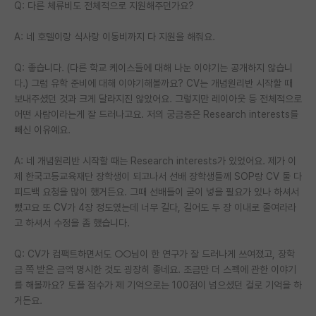
Q: 다른 체류비도 전체적으로 지원해주던가요?
A: 네 호텔이랑 식사랑 이동비까지 다 지원을 해줘요.
Q: 좋습니다. (다른 학교 케이스들에 대해 나눈 이야기는 공개하지 않습니
다.) 그럼 유학 준비에 대해 이야기해볼까요? CV는 개념원리반 시작할 때
보내주셨던 것과 크게 달라지진 않았어요. 그렇지만 레이아웃 등 전체적으로
어떤 사람이라는게 잘 드러나고요. 저의 궁금증은 Research interests를
빼신 이유예요.
A: 네 개념원리반 시작할 때는 Research interests가 있었어요. 제가 이
제 한국고등교육재단 장학생이 되고나서 선배 장학생들께 SOP랑 CV 둘 다
피드백 요청을 많이 했거든요. 그때 선배들이 굳이 넣을 필요가 있나 하셔서
뺐고요 또 CV가 4장 정도였는데 너무 길다, 길어도 두 장 이내로 줄여라라
고 하셔서 수정을 좀 했습니다.
Q: CV가 컴팩트하면서도 ○○님이 한 연구가 잘 드러나게 쓰여졌고, 장학
금 쪽 받은 금액 명시한 것도 굉장히 좋네요. 조금만 더 스펙에 관한 이야기
를 해볼까요? 토플 점수가 제 기억으로는 100점이 넘으셨던 걸로 기억을 하
거든요.