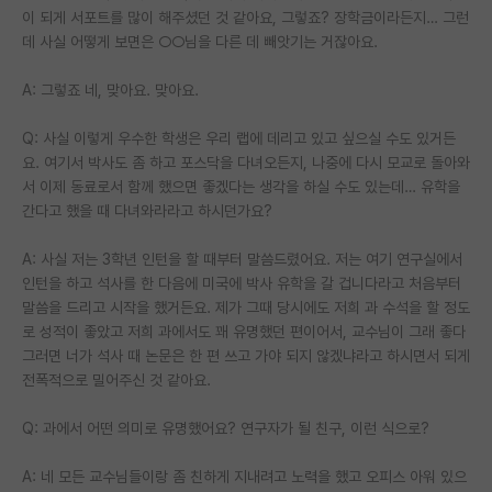
이 되게 서포트를 많이 해주셨던 것 같아요, 그렇죠? 장학금이라든지… 그런
데 사실 어떻게 보면은 ○○님을 다른 데 빼앗기는 거잖아요.
A: 그렇죠 네, 맞아요. 맞아요.
Q: 사실 이렇게 우수한 학생은 우리 랩에 데리고 있고 싶으실 수도 있거든
요. 여기서 박사도 좀 하고 포스닥을 다녀오든지, 나중에 다시 모교로 돌아와
서 이제 동료로서 함께 했으면 좋겠다는 생각을 하실 수도 있는데… 유학을
간다고 했을 때 다녀와라라고 하시던가요?
A: 사실 저는 3학년 인턴을 할 때부터 말씀드렸어요. 저는 여기 연구실에서
인턴을 하고 석사를 한 다음에 미국에 박사 유학을 갈 겁니다라고 처음부터
말씀을 드리고 시작을 했거든요. 제가 그때 당시에도 저희 과 수석을 할 정도
로 성적이 좋았고 저희 과에서도 꽤 유명했던 편이어서, 교수님이 그래 좋다
그러면 너가 석사 때 논문은 한 편 쓰고 가야 되지 않겠냐라고 하시면서 되게
전폭적으로 밀어주신 것 같아요.
Q: 과에서 어떤 의미로 유명했어요? 연구자가 될 친구, 이런 식으로?
A: 네 모든 교수님들이랑 좀 친하게 지내려고 노력을 했고 오피스 아워 있으