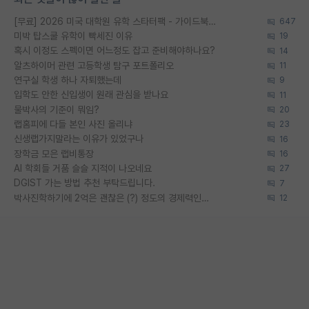
[무료] 2026 미국 대학원 유학 스타터팩 - 가이드북 & 합격자 컨택메일 템플릿
647
미박 탑스쿨 유학이 빡세진 이유
19
혹시 이정도 스펙이면 어느정도 잡고 준비해야하나요?
14
알츠하이머 관련 고등학생 탐구 포트폴리오
11
연구실 학생 하나 자퇴했는데
9
입학도 안한 신입생이 원래 관심을 받나요
11
물박사의 기준이 뭐임?
20
랩홈피에 다들 본인 사진 올리냐
23
신생랩가지말라는 이유가 있었구나
16
장학금 모은 랩비통장
16
AI 학회들 거품 슬슬 지적이 나오네요
27
DGIST 가는 방법 추천 부탁드립니다.
7
박사진학하기에 2억은 괜찮은 (?) 정도의 경제력인가요
12