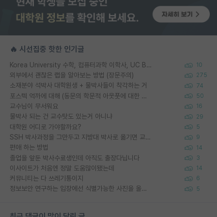
🔥 시선집중 핫한 인기글
Korea University 수학, 컴퓨터과학 이학사, UC Berkeley 산업공학 대학원 공학박사가 되는 것은 쉽지 않겠죠?
10
외부에서 괜찮은 랩을 알아보는 방법 (장문주의)
275
소재분야 석박사 대학원생 + 물박사들이 착각하는 거
74
포스텍 억까에 대해 (동문의 학문적 아웃풋에 대한 반박)
50
교수님이 무서워요
16
물박사 되는 건 교수탓도 있는거 아니냐
29
대학원 어디로 가야할까요?
5
SSH 박사과정을 그만두고 지방대 박사로 옮기면 교수의 꿈은 끝일까요?
9
편애 하는 방법
14
졸업을 앞둔 박사수료생인데 아직도 출장다닙니다
3
이사이트가 처음엔 정말 도움많이됐는데
14
커뮤니티는 다 쓰레기통이지
6
정보보안 연구하는 입장에선 식별가능한 사진을 올리는건 비추이긴함
5
최근 댓글이 많이 달린 글