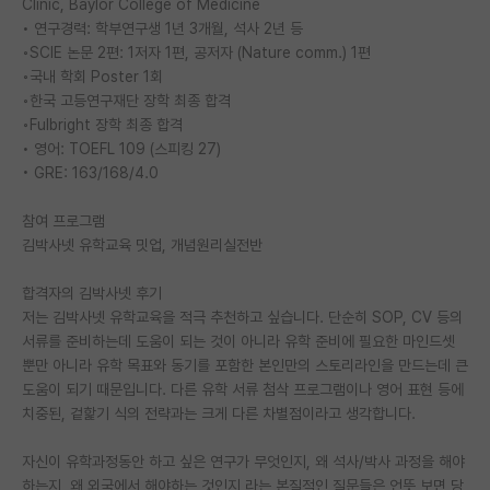
Clinic, Baylor College of Medicine
• 연구경력: 학부연구생 1년 3개월, 석사 2년 등
PI 전용 게시판
◦SCIE 논문 2편: 1저자 1편, 공저자 (Nature comm.) 1편
◦국내 학회 Poster 1회
인문사회 계열 게시판
◦한국 고등연구재단 장학 최종 합격
특수/전문대학원 게시판
◦Fulbright 장학 최종 합격
• 영어: TOEFL 109 (스피킹 27)
반도체/AI 게시판
• GRE: 163/168/4.0
장학금/장학생 게시판
참여 프로그램
김박사넷 유학교육 밋업, 개념원리실전반
학술 정보 게시판
합격자의 김박사넷 후기
홍보 게시판
저는 김박사넷 유학교육을 적극 추천하고 싶습니다. 단순히 SOP, CV 등의
커리어
서류를 준비하는데 도움이 되는 것이 아니라 유학 준비에 필요한 마인드셋
뿐만 아니라 유학 목표와 동기를 포함한 본인만의 스토리라인을 만드는데 큰
유학교육
도움이 되기 때문입니다. 다른 유학 서류 첨삭 프로그램이나 영어 표현 등에
치중된, 겉핥기 식의 전략과는 크게 다른 차별점이라고 생각합니다.
이벤트
자신이 유학과정동안 하고 싶은 연구가 무엇인지, 왜 석사/박사 과정을 해야
반도체 아카데미
하는지, 왜 외국에서 해야하는 것인지 라는 본질적인 질문들은 언뜻 보면 당