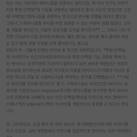
있는 거는 기초적인 메커니즘을 규명하는 일이고요. 제 석사 연구도 마찬가
지로 특정 단백질*의 기능을 규명하는 일이었고 좀 더 시간이 있었으면 그것
에 구체적인 메커니즘을 규명하는 방식으로 연구를 진행을 하려고 했고요.
그래서 그 메커니즘을 파악을 하면 응용할 수 있는 부분이 엄청 많겠다. 신약
을 개발을 한다든지, 사람의 유전자를 조작을 한다든지**, … 그래서 그런 무
한한 가능성이 다른 분야에 비해서는 훨씬 많다는 생각을 해서 좋아한 부분
도 있고 원래 생물 자체를 되게 좋아하기도 했고요.
편집자 주 - 2월에 진행된 인터뷰 후 추가된 코멘트입니다. *특정 단백질:
제 석사연구는 인간거대세포바이러스의 특정 단백질 기능 규명을 통해 인
간-바이러스 상호작용의 지금까지 알려지지 않은 새로운 측면(인간 세포의
항상성을 유지하는데 중요한 자가포식 작용을 바이러스가 어떻게 자신이 유
리한 쪽으로 조절 및 사용하는지)을 파악하는 연구를 진행했습니다. **사람
의 유전자를 조작을 한다든지: 좀 더 구체적으로는 숙주(인간)-바이러스 상
호작용 가운데 host response에 대한 메커니즘을 연구하면 변이 바이러
스의 저항성에 구애받지 않는 인간 단백질/핵산을 타겟으로 하는 항바이러
스제나 백신 adjuvant (백신 부스터)를 개발하는데 응용할 수 있다는 뜻입
니다.
Q: 그러셨군요. 조금 말이 딴 데로 샜는데, 왜 대학원인가에 대한 이야기를
하고 있었죠. 실제 대학원에서 무언가를 집중적으로 연구하는 것은 어떠셨어