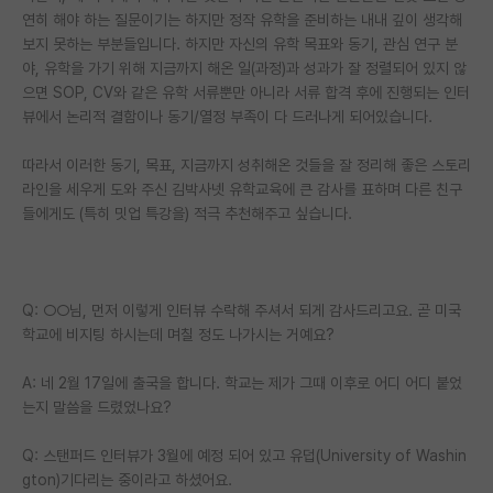
연히 해야 하는 질문이기는 하지만 정작 유학을 준비하는 내내 깊이 생각해
재팬라운지 🌸
보지 못하는 부분들입니다. 하지만 자신의 유학 목표와 동기, 관심 연구 분
야, 유학을 가기 위해 지금까지 해온 일(과정)과 성과가 잘 정렬되어 있지 않
으면 SOP, CV와 같은 유학 서류뿐만 아니라 서류 합격 후에 진행되는 인터
뷰에서 논리적 결함이나 동기/열정 부족이 다 드러나게 되어있습니다.
따라서 이러한 동기, 목표, 지금까지 성취해온 것들을 잘 정리해 좋은 스토리
라인을 세우게 도와 주신 김박사넷 유학교육에 큰 감사를 표하며 다른 친구
들에게도 (특히 밋업 특강을) 적극 추천해주고 싶습니다.
Q: ○○님, 먼저 이렇게 인터뷰 수락해 주셔서 되게 감사드리고요. 곧 미국
학교에 비지팅 하시는데 며칠 정도 나가시는 거예요?
A: 네 2월 17일에 출국을 합니다. 학교는 제가 그때 이후로 어디 어디 붙었
는지 말씀을 드렸었나요?
Q: 스탠퍼드 인터뷰가 3월에 예정 되어 있고 유덥(University of Washin
gton)기다리는 중이라고 하셨어요.