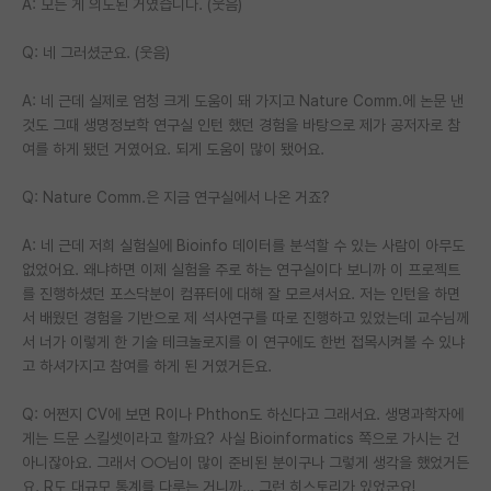
A: 모든 게 의도된 거였습니다. (웃음)
Q: 네 그러셨군요. (웃음)
A: 네 근데 실제로 엄청 크게 도움이 돼 가지고 Nature Comm.에 논문 낸
것도 그때 생명정보학 연구실 인턴 했던 경험을 바탕으로 제가 공저자로 참
여를 하게 됐던 거였어요. 되게 도움이 많이 됐어요.
Q: Nature Comm.은 지금 연구실에서 나온 거죠?
A: 네 근데 저희 실험실에 Bioinfo 데이터를 분석할 수 있는 사람이 아무도
없었어요. 왜냐하면 이제 실험을 주로 하는 연구실이다 보니까 이 프로젝트
를 진행하셨던 포스닥분이 컴퓨터에 대해 잘 모르셔서요. 저는 인턴을 하면
서 배웠던 경험을 기반으로 제 석사연구를 따로 진행하고 있었는데 교수님께
서 너가 이렇게 한 기술 테크놀로지를 이 연구에도 한번 접목시켜볼 수 있냐
고 하셔가지고 참여를 하게 된 거였거든요.
Q: 어쩐지 CV에 보면 R이나 Phthon도 하신다고 그래서요. 생명과학자에
게는 드문 스킬셋이라고 할까요? 사실 Bioinformatics 쪽으로 가시는 건
아니잖아요. 그래서 ○○님이 많이 준비된 분이구나 그렇게 생각을 했었거든
요. R도 대규모 통계를 다루는 거니까… 그런 히스토리가 있었군요!