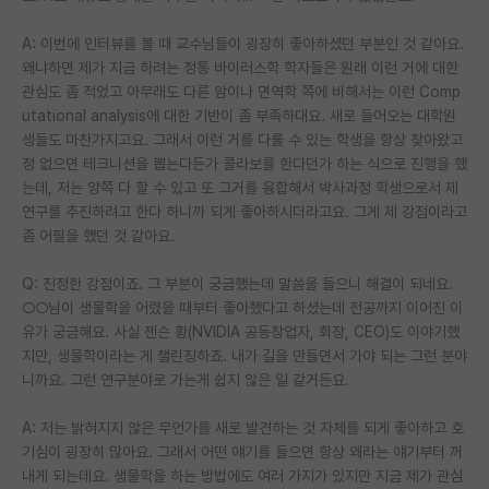
A: 이번에 인터뷰를 볼 때 교수님들이 굉장히 좋아하셨던 부분인 것 같아요.
왜냐하면 제가 지금 하려는 정통 바이러스학 학자들은 원래 이런 거에 대한
관심도 좀 적었고 아무래도 다른 암이나 면역학 쪽에 비해서는 이런 Comp
utational analysis에 대한 기반이 좀 부족하대요. 새로 들어오는 대학원
생들도 마찬가지고요. 그래서 이런 거를 다룰 수 있는 학생을 항상 찾아왔고
정 없으면 테크니션을 뽑는다든가 콜라보를 한다던가 하는 식으로 진행을 했
는데, 저는 양쪽 다 할 수 있고 또 그거를 융합해서 박사과정 학생으로서 제
연구를 추진하려고 한다 하니까 되게 좋아하시더라고요. 그게 제 강점이라고
좀 어필을 했던 것 같아요.
Q: 진정한 강점이죠. 그 부분이 궁금했는데 말씀을 들으니 해결이 되네요.
○○님이 생물학을 어렸을 때부터 좋아했다고 하셨는데 전공까지 이어진 이
유가 궁금해요. 사실 젠슨 황(NVIDIA 공동창업자, 회장, CEO)도 이야기했
지만, 생물학이라는 게 챌린징하죠. 내가 길을 만들면서 가야 되는 그런 분야
니까요. 그런 연구분야로 가는게 쉽지 않은 일 같거든요.
A: 저는 밝혀지지 않은 무언가를 새로 발견하는 것 자체를 되게 좋아하고 호
기심이 굉장히 많아요. 그래서 어떤 얘기를 들으면 항상 왜라는 얘기부터 꺼
내게 되는데요. 생물학을 하는 방법에도 여러 가지가 있지만 지금 제가 관심