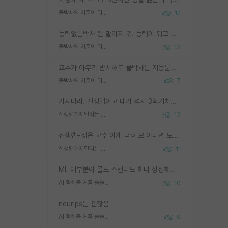
물박사의 기준이 뭐임?
12
능력없는박사 란 말이지 뭐. 능력이 뭐고 능력이 있다는게 뭔지는 사람마다 기준이 다르니까 얘기해봐야 서로 자기 기준만 얘기해서 논쟁이 끝이 안나고. 주위에서 능력있고 야심있는 신입생이 교수가 유의미한 피드백을 아예 안주면서 제대로된 과제에 참여해볼 기회도 제공하지 않고 잡일 뺑뺑이만 돌려서 맨날 단순작업만 하면서 밤새다가 눈빛이 점점 죽어가는걸 본 사람은 물박사는 교수탓이라고 하고, 교수는 이것저것 알려도 주고 기회도 주고 사수 동기 붙여주면서 어떻게든 끌고가려고 하는데 본인이 매일 뺀질거리면서 출근 하는둥마는둥 하다가 기껏 와서도 폰이나 쳐다보다가 실험 망치고 저녁약속있어서 먼저 가볼게요~ 하는걸 본 사람은 물박사는 본인탓이라고 함.
물박사의 기준이 뭐임?
13
교수가 아무리 방치해도 물박사는 지능문제고 본인 의지 문제임. 만물 교수탓 하는 애들이 이상한거임.
물박사의 기준이 뭐임?
7
가지마라. 신생랩이고 내가 석사 3학기차인데 최고참인데 나도 아무것도 모르는데 교수가 후배들 왜 논문 교육 안시키냐. 논문 왜 안 써오냐 닦달한다
신생랩가지말라는 이유가 있었구나
13
신생랩+젊은 교수 이게 ㄹㅇ 모 아니면 도인듯.
신생랩가지말라는 이유가 있었구나
11
ML 대부분이 골드 스탠다드 하나 상정해놓고 (벤치마크 데이터셋이 여러 개면 여러 개 상정) 그거 얼마나 잘 맞추나 싸움임 가끔 번뜩이는 설계 철학을 보여주는 논문들도 있지만 대부분 그거 성적 얼마나 더 올리느라에 혈안이 되어 있는 측면이 잇음
AI 학회들 거품 슬슬 지적이 나오네요
10
neurips는 괜찮음
AI 학회들 거품 슬슬 지적이 나오네요
9