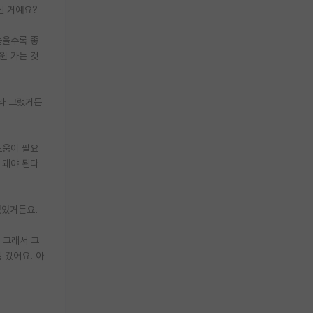
신 거예요?
높을수록 좋
원 가는 것
더라 그랬거든
 도움이 필요
 돼야 된다
있었거든요.
 그래서 그
 갔어요. 아