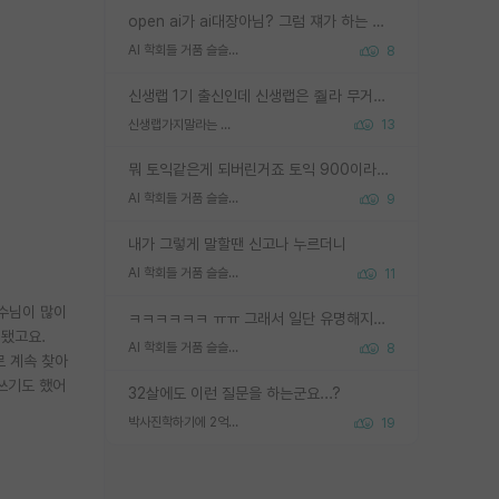
open ai가 ai대장아님? 그럼 쟤가 하는 말이 다 맞겠네
AI 학회들 거품 슬슬 지적이 나오네요
8
신생랩 1기 출신인데 신생랩은 줠라 무거운 바벨 같은거임. 들면 대박인데 못들면 깔려 죽음. 아무도 알려주지 않는 환경에서 자생해야하지만, 일단 살아남았다면 그 어떤 사람보다 악착같고 생존력 높은 사람으로 거듭날 수 있음
신생랩가지말라는 이유가 있었구나
13
뭐 토익같은게 되버린거죠 토익 900이라고 영어잘하는건 아닙니다만 잘하는사람은 다 900을 넘는 그런
AI 학회들 거품 슬슬 지적이 나오네요
9
내가 그렇게 말할땐 신고나 누르더니
AI 학회들 거품 슬슬 지적이 나오네요
11
교수님이 많이
ㅋㅋㅋㅋㅋㅋ ㅠㅠ 그래서 일단 유명해지는게 중요한거같습니다
 됐고요.
AI 학회들 거품 슬슬 지적이 나오네요
8
로 계속 찾아
 쓰기도 했어
32살에도 이런 질문을 하는군요...?
박사진학하기에 2억은 괜찮은 (?) 정도의 경제력인가요
19