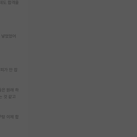
는데도 합격을
만 넣었었어
피가 안 잡
들은 원래 하
는 것 같고
P랑 이제 합