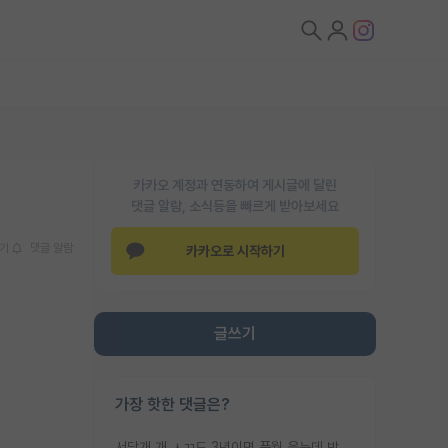
카카오 계정과 연동하여 게시글에 달린
댓글 알람, 소식등을 빠르게 받아보세요
기
댓글 알람
카카오로 시작하기
글쓰기
가장 핫한 댓글은?
서당개 개 ㅅㄲ도 3년이면 풍월 읊는데 박사 5년 이상 대리고 있으면서 물된건 교수 탓 맞는ㄱ게 거기가 서당이 아니란 소리임