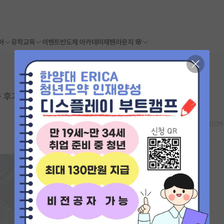
어
유학교육
이벤트
반도체 아카데미
재팬라운지 🌸
후기 - 1편
스크랩
신고하