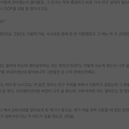
 거 어떻게 준비했는지 물어봤죠. 그 친구는 학부 졸업하고 바로 가서 연구 실적이 없
니 SOP를 정말 잘 썼더라고요.
요?
전했었어요. 23년도 가을학기에, 석사과정 중에 한 번 지원했었고 그 때는 딱 두 군데
수업도 들어야 하는데 영어공부하는 것도 벅차고 SOP도 이렇게 쓰는게 맞는지 너무 갈
P를 보내주셨는데 읽어보니까 그분들은 또 너무 천재신거예요.
문도 여러 편 쓰시고요. 저 같은 경우는 연구 주제를 바꿔서 지원하고 싶었는데 그 분
 된 계기, 모티베이션이랑 비전이 너무 잘 맞는데 그에 비하면 저는 얼라인도 안 맞
다 해서 김박사넷을 알아보게 된 계기가 됐고요. 제가 처음 유학 지원할 때 썼던 SO
친구 김박사넷 다닌 거 아닌가 싶을 정도로. (웃음)