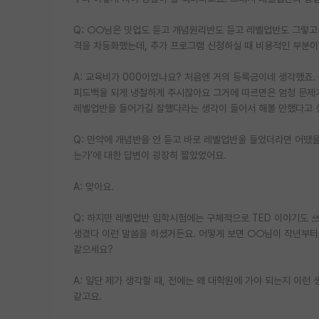
Q: ○○님은 밋업도 듣고 개념원리반도 듣고 레벨업반도 그렇고
격을 차등화했는데, 추가 프로그램 신청하실 때 비용적인 부분이
A: 교육비가 000이었나요? 처음엔 거의 등록금이네 생각했죠.
피드백을 되게 냉철하게 주시잖아요 그거에 따르면은 엄청 문제가 
레벨업반을 들어가길 잘했다라는 생각이 들어서 해볼 만했다고 
Q: 만약에 개념반을 안 듣고 바로 레벨업반을 들었더라면 어땠을 
는가’에 대한 답변이 굉장히 짧았었어요.
A: 맞아요.
Q: 하지만 레벨업반 입학시험에는 구체적으로 TED 이야기도 쓰
생겼다 이런 말씀을 하셨거든요. 어떻게 보면 ○○님이 작년부터
같으세요?
A: 일단 제가 생각할 때, 전에는 왜 대학원에 가야 되는지 이런
같고요.