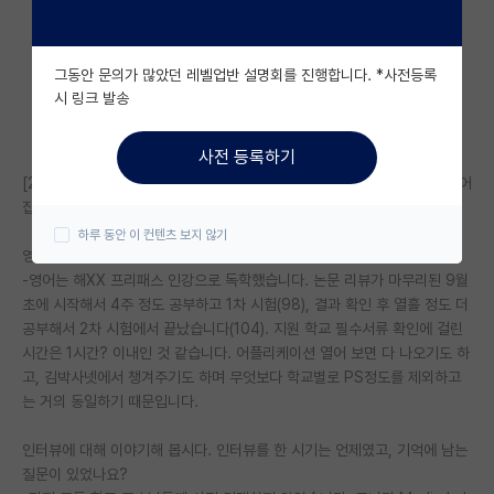
자유 게시판(아무개랩)
그동안 문의가 많았던 레벨업반 설명회를 진행합니다. *사전등록
미국 유학 게시판
시 링크 발송
미국 대학원 합격 후기 게시판
사전 등록하기
대학원생 모집 게시판
[2023 가을학기 Stanford 입학] 김박사넷 유학교육 후기 - 상편에서 이어
집니다
대학원 합격 후기 게시판
하루 동안 이 컨텐츠 보지 않기
영어점수는 어떻게 준비하셨나요?
연구실(PI) 홍보 게시판
-영어는 해XX 프리패스 인강으로 독학했습니다. 논문 리뷰가 마무리된 9월
초에 시작해서 4주 정도 공부하고 1차 시험(98), 결과 확인 후 열흘 정도 더
석박사 채용 정보 게시판
공부해서 2차 시험에서 끝났습니다(104). 지원 학교 필수서류 확인에 걸린
임용 정보 게시판
시간은 1시간? 이내인 것 같습니다. 어플리케이션 열어 보면 다 나오기도 하
고, 김박사넷에서 챙겨주기도 하며 무엇보다 학교별로 PS정도를 제외하고
학부 인턴 게시판
는 거의 동일하기 때문입니다.
취업 게시판
인터뷰에 대해 이야기해 봅시다. 인터뷰를 한 시기는 언제였고, 기억에 남는
질문이 있었나요?
임용 후기 게시판