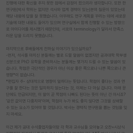
진행에 대한 확신을 주지 못한 점에서 감점이 컸으리라 생각합니다. 또한 한
연구원(박사 학위는 없지만 석사와 업계 경력이 있는)분의 질문이 있었는데
해당 내용에 답을 잘 못했습니다. 아무래도 연구 계획을 꾸리는 데에 새로운
기술에 대한 내용도 들어가 있으며 연구실에서 함께 진행할 수 있는 방향으
로 아이디어를 제시했기 때문인데, 서로의 terminology가 달라서 만족스
러운 답을 드리지 못했습니다.
마지막으로 후배들에게 전하실 이야기가 있으실까요?
-먼저, 석사를 마치신 분들께는 별로 드릴 말씀이 없겠지만 공과대학 학부생
신분으로 PhD 유학을 준비하시는 분들께는 몇가지 드릴 수 있는 말씀이 있
습니다. 학점은 극단적인 경우가 아닌 이상 좋은 쪽으로나 나쁜 쪽으로나 큰
영향*이 없습니다.
*편집자 주- 상대적으로 영향이 덜하다는 뜻입니다. 학점이 좋다는 것과 연
구를 잘 한다는 것은 일치하지 않는다는 것, 이제는 다 아실 겁니다. 아래 문
단에도 언급되지만, 이 말이 곧 학점이 나빠도 된다는 뜻이 아닌 건 아시죠?
'같은 값이면 다홍치마'이며, 학점이 누가 봐도 좋지 않다면 그것을 상쇄할
수 있는 요소가 있어야 할 것입니다. 박사는 경력직 연구원을 뽑는 것임을 잊
지 마세요.
이건 제가 공대 수석졸업자들이랑 각 학과 교수님들 모아놓고 오찬+시상식