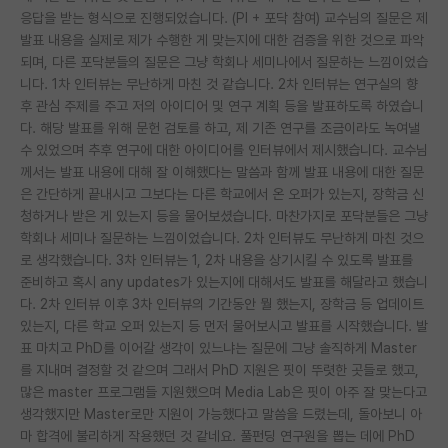
응답을 받는 형식으로 진행되었습니다. (PI + 포닥 참여) 교수님의 질문은 제
재팬라운지 🌸
발표 내용을 실제로 제가 수행한 게 맞는지에 대한 검증을 위한 것으로 파악
되며, 다른 포닥분들의 질문은 그냥 학회나 세미나에서 질문하는 느낌이었습
니다. 1차 인터뷰는 무난하게 마친 것 같습니다. 2차 인터뷰는 연구실의 향
후 관심 주제를 주고 저의 아이디어 및 연구 계획 등을 발표하도록 하였습니
다. 해당 발표를 위해 문헌 검토를 하고, 제 기존 연구를 조금이라도 녹여낼
수 있었으며 추후 연구에 대한 아이디어를 인터뷰에서 제시했습니다. 교수님
께서는 발표 내용에 대해 잘 이해했다는 말씀과 함께 발표 내용에 대한 질문
은 간단하게 끝내시고 그보다는 다른 학교에서 온 오퍼가 있는지, 장학금 신
청하거나 받은 게 있는지 등을 물어보셨습니다. 마찬가지로 포닥분들은 그냥
학회나 세미나 질문하는 느낌이었습니다. 2차 인터뷰도 무난하게 마친 것으
로 생각했습니다. 3차 인터뷰는 1, 2차 내용을 상기시킬 수 있도록 발표를
준비하고 혹시 any updates가 있는지에 대해서도 발표를 해달라고 했습니
다. 2차 인터뷰 이후 3차 인터뷰의 기간동안 뭘 했는지, 장학금 등 업데이트
있는지, 다른 학교 오퍼 있는지 등 먼저 물어보시고 발표를 시작했습니다. 발
표 마치고 PhD를 이어갈 생각이 있느냐는 질문에 그냥 솔직하게 Master
를 지내며 결정할 것 같으며 그래서 PhD 지원은 핏이 뚜렷한 곳들로 했고,
많은 master 프로그램들 지원했으며 Media Lab은 핏이 아주 잘 맞는다고
생각했지만 Master로만 지원이 가능했다고 말씀을 드렸는데, 돌아보니 아
마 합격에 불리하게 작용했던 것 같네요. 풀펀딩 연구원을 뽑는 데에 PhD