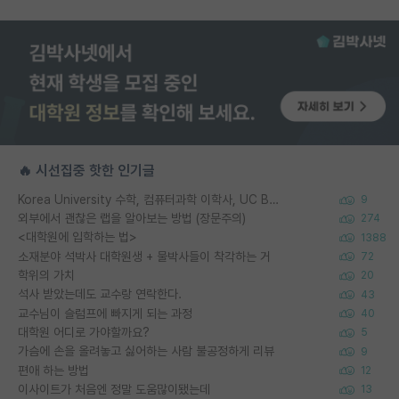
🔥 시선집중 핫한 인기글
Korea University 수학, 컴퓨터과학 이학사, UC Berkeley 산업공학 대학원 공학박사가 되는 것은 쉽지 않겠죠?
9
외부에서 괜찮은 랩을 알아보는 방법 (장문주의)
274
<대학원에 입학하는 법>
1388
소재분야 석박사 대학원생 + 물박사들이 착각하는 거
72
학위의 가치
20
석사 받았는데도 교수랑 연락한다.
43
교수님이 슬럼프에 빠지게 되는 과정
40
대학원 어디로 가야할까요?
5
가슴에 손을 올려놓고 싫어하는 사람 불공정하게 리뷰
9
편애 하는 방법
12
이사이트가 처음엔 정말 도움많이됐는데
13