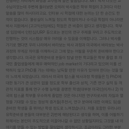
진행하던 자리에서 화생공 교수님께 들은 말씀입니다. MIT 박사 나오신 교
수님이었는데 주변에 둘러보면 오히려 박사들은 학부 학점이 3.3이다 이런
말씀을 많이 하시더라고요. 인터뷰 시 학점에 대한 논의는 단 한 순간도 한
적이 없습니다. 불성실이 느껴질 정도의 학점이거나 수석급 학점이 아니라면
박사 지원에서 (고고익선임에도) 학점은 큰 비중이 없다고 생각합니다. 학부
생 입장에서 인턴십/URP 등으로는 본인의 연구 주제를 꾸리고 주도적으로
진행하는 것이 시스템상 매우 어려울 수 있음을 이해합니다. 그러나 박사를
가기로 했다면 우리 나라에서 바라보는 박사 과정과 미국에서 바라보는 박사
과정의 무게감 차이를 이해하시고 그에 맞는 어필을 꾸준히 준비해야 한다고
생각합니다. 미국은 유학준비생 분들이 탐낼 만한 학교들은 학부 졸업 후 자
국민 졸업생들에게 매우 매력적인 job market이 기다리고 있으며 이를 선
택하지 않고 PhD를 가는 데에는 납득할 만한 이유가 있어야 한다는 것을 많
이 느끼게 되었습니다. 따라서 미국의 탑스쿨 박사과정 학생들은 1) PhD에
대한 동기가 큰 상관이 없을 정도로 학부 출신과 성적, 기존 연구 실적 등 객
관적 지표를 통해 연구 수행 능력을 증명한 학생(대부분 미국인)이거나 2) 미
국의 탑스쿨 학부를 우수하게 졸업한 것은 아니지만 연구자로서의 자질과 열
정을 기대할 수 있는 정성적 증거들(추천서, 연구 분야에 대한 이해도 등)을
준비한 학생들 중 뛰어난 학생 정도로 느껴졌습니다. 저를 포함한 우리나라
유학준비생 분들의 대부분은 2)번에 해당된다고 생각을 하며, 이를 어필하기
위해서는 본인이 주도적으로 이끌어나갈 수 없던 상황일지라도 그것을 내 이
야기를 만들 수 있는 방법을 끊임없이 생각하시고, 조금이라도 그러한 부분