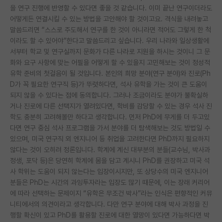
을 연구 진행에 반영할 수 있다면 좋을 것 같습니다. 이미 끝난 연구이더라도
어떻게든 연결시킬 수 있는 방법을 고안해야 할 것이고요. 격식을 내려놓고
말씀드리면 “스스로 주도해서 연구를 한 것이 아니라면 적어도 그렇게 한 척
이라도 할 수 있어야”한다고 말씀드리고 싶습니다. 우리 나라와 일상생활에
서부터 학교 및 연구실까지 문화가 다른 나라로 지원을 하시는 것이니 그 문
화와 요구 사항에 맞는 어필을 어떻게 할 수 있을지 고민해보는 것이 정성적
유학 준비의 첫걸음이 될 것입니다. 본인의 희망 분야(연구 분야)와 진로(Ph
D가 꼭 필요한 연구직 등)가 뚜렷하다면, 석사 유학을 가는 것이 큰 도움이
되지 않을 수 있다는 점에 동의합니다. 그러나 조금이라도 분야가 불확실하
거나 진로에 다른 선택지가 열려있다면, 학비를 감당할 수 있는 경우 석사 진
학도 충분히 고려해볼만 하다고 생각합니다. 먼저 PhD에 무게를 더 두고있
다면 연구 중심 석사 프로그램을 가서 분야를 더 탐색해보는 것도 방법일 수
있으며, 미국 연구직 외 엔지니어 등 취업을 고려한다면 PhD까지 필요하지
않다는 것이 오히려 정론입니다. 학계에 계신 대부분의 분들(교수님, 박사과
정생, 포닥 등)은 당연히 학계에 몸을 담고 계시니 PhD를 권장하고 미국 석
사 학위는 도움이 되지 않는다는 입장이시지만, 또 상당수의 미국 엔지니어
분들은 PhD는 시간의 과잉투자라는 입장도 많기 때문에, 이는 장래 커리어
에 따라 선택하는 문제이지 “유학은 무조건 박사”라는 인식은 편향적인 커뮤
니티에서의 의견이라고 생각합니다. 다만 연구 분야에 대해 박사 과정을 진
행할 확신이 있고 PhD를 활용할 진로에 대한 열망이 있다면 가능하다면 박