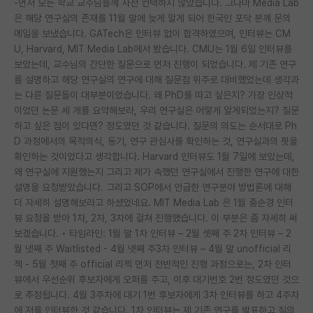
-먼저 모든 학교 교수님들께 사전 컨택하지 않았습니다. 그나마 Media Lab
은 해당 연구실의 존재를 11월 말에 늦게 알게 되어 한국인 포닥 분께 문의
PI 전용 게시판
메일을 보냈습니다. GATech은 인터뷰 없이 합격하였으며, 인터뷰는 CM
U, Harvard, MIT Media Lab에서 봤습니다. CMU는 1월 6일 인터뷰를
인문사회 계열 게시판
보았는데, 교수님의 간단한 질문으로 먼저 진행이 되었습니다. 제 기존 연구
특수/전문대학원 게시판
를 설명하고 해당 연구실의 연구에 대해 질문점 위주로 대비했었는데 생각과
는 다른 질문들이 대부분이었습니다. 왜 PhD를 따고 싶은지? 가장 인상적
반도체/AI 게시판
이었던 논문 세 개를 요약해보라, 우리 연구실은 어떻게 알게되었는지? 질문
하고 싶은 점이 있다면? 정도였던 것 같습니다. 질문의 의도는 순서대로 Ph
장학금/장학생 게시판
D 과정에서의 목적의식, 동기, 연구 관심사를 확인하는 것, 연구실과의 핏을
확인하는 것이었다고 생각합니다. Harvard 인터뷰도 1월 7일에 보았는데,
학술 정보 게시판
왜 연구실에 지원했는지 그리고 제가 속했던 연구실에서 진행한 연구에 대한
설명을 요청받았습니다. 그리고 SOP에서 언급한 연구분야 방법론에 대해
홍보 게시판
더 자세히 설명해보라고 하셨었네요. MIT Media Lab 은 1월 중순경 인터
커리어
뷰 요청을 받아 1차, 2차, 3차에 걸쳐 진행했습니다. 이 부분은 좀 자세히 써
보겠습니다. • 타임라인: 1월 말 1차 인터뷰 – 2월 셋째 주 2차 인터뷰 – 2
유학교육
월 넷째 주 Waitlisted - 4월 넷째 주3차 인터뷰 – 4월 말 unofficial 리
젝 - 5월 첫째 주 official 리젝 먼저 전반적인 진행 과정으로는, 2차 인터
이벤트
뷰에서 우선순위 후보자에게 오퍼를 주고, 이후 대기번호 2번 정도였던 것으
로 추정됩니다. 4월 3주차에 대기 1번 후보자에게 3차 인터뷰를 하고 4주차
반도체 아카데미
에 저를 인터뷰한 것 같습니다. 1차 인터뷰는 제 기존 연구를 발표하고 질의