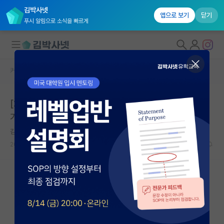
김박사넷
앱으로 보기
닫기
푸시 알림으로 소식을 빠르게
커뮤니티 홈
미국 대학원 합격 후기 게시판
대학원생 모집
[2023 가을학기 Stanford 입학] 김박사넷 유학교육 후
국내대학원 정보
기 - 하편
연구실&오픈랩
김박사넷 유학교육
커뮤니티
2025.05.24
0
2226
커뮤니티 홈
전체글보기
베스트 게시판
IF 명예의전당