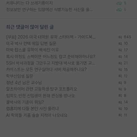
커뮤니티는 다 쓰레기통이지
5
정보보안 연구하는 입장에선 식별가능한 사진을 올리는건 비추이긴함
5
최근 댓글이 많이 달린 글
[무료] 2026 미국 대학원 유학 스타터팩 - 가이드북 & 합격자 컨택메일 템플릿
645
미국 박사 컨택 메일 답변 질문
10
미박 탑스쿨 유학이 빡세진 이유
17
혹시 이정도 스펙이면 어느정도 잡고 준비해야하나요?
14
SSH 박사과정을 그만두고 지방대 박사로 옮기면 교수의 꿈은 끝일까요?
21
카이스트는 모든 연구실마다 서버 제공해주나요?
15
학부신입생 질문
12
정년 4년 남은 교수님
9
알츠하이머 관련 고등학생 탐구 포트폴리오
9
입학도 안한 신입생이 원래 관심을 받나요
8
물박사의 기준이 뭐임?
14
랩홈피에 다들 본인 사진 올리냐
19
AI 학회들 거품 슬슬 지적이 나오네요
11