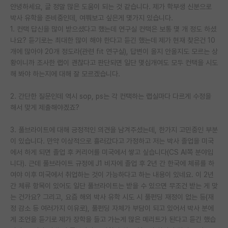
안녕하세요, 글 정말 많은 도움이 되는 것 같습니다. 제가 학부생 신분으로
박사 유학을 준비중인데, 여쭤보고 싶은게 몇가지 있습니다.
1. 컨택 답신을 많이 받으셨다고 했는데 연구실 컨택은 보통 몇 개 정도 하셨
나요? 듣기로는 최대한 많이 해야 한다고 듣긴 했는데 제가 현재 찾은건 10
개에 많아야 20개 정도라(관련 fit 연구실), 답변이 올지 안올지도 모르는 상
황이니까 조사한 랩이 괜찮다고 판단되면 일단 몇십개여도 모두 컨택을 시도
해 봐야 하는지에 대해 잘 모르겠습니다.
2. 간단한 질문인데 역시 sop, ps는 각 컨택하는 랩실마다 다르게 수정을
해서 맞게 제출해야겠죠?
3. 풀브라이트에 대해 긍정적인 의견을 남겨주셨는데, 한가지 고민중인 부분
이 있습니다. 만약 이상적으로 흘러갔다고 가정하고 저는 박사 졸업을 미국
에서 하게 되면 졸업 후 커리어를 미국에서 쌓고 싶습니다(CS AI쪽 분야입
니다). 근데 풀브라이트 규정에 J1 비자에 졸업 후 2년 간 한국에 체류를 하
여야 이후 미국에서 취업하는 것이 가능하다고 하는 내용이 있네요. 이 2년
간 체류 항목이 있어도 일단 풀브라이트는 받을 수 있으면 무조건 받는 게 맞
는 건가요? 그리고, 요즘 해외 박사 유학 시도 시 풀펀딩 재정이 없는 등(재
정 감소 등 여러가지 이유로), 풀펀딩 자체가 부담이 되고 있어서 박사 분에
게 조언을 듣기로 제가 장학을 들고 가는게 많은 메리트가 된다고 듣긴 했습