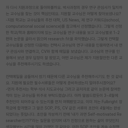
자 다시 지원과정으로 돌아와볼까요. 박사과정의 경우 연구 관심사가 일치하
PI 전용 게시판
는 교수님을 찾는 것이 핵심인데요. 지원할 교수님은 어떻게 찾아보셨나요?
-지원 학교는 교수님들의 추천 대학, US News, 제 연구 키워드(ischool,
인문사회 계열 게시판
computational social science)를 참고해서 선정했습니다. 그렇게 선정
특수/전문대학원 게시판
한 학교/학과 홈페이지에 있는 교수님들 연구 내용을 보고 교수님별로 1~2
편의 논문을 골라서 읽으며 research fit을 파악했습니다. 그렇게 컨택할
반도체/AI 게시판
교수님들을 선정한 다음에는 컨택시 교수님의 연구 내용을 인용하면서 내 연
구 관심사와 연결하고, CV와 함께 메일을 보냈습니다. 교수님의 연구를 인
장학금/장학생 게시판
용해서 보낸 경우 답장이 잘 왔었고, 어떤 교수님은 제가 지원할만한 다른 교
수님을 추천해주시기도 하셨습니다.
학술 정보 게시판
컨택메일을 공들여서 썼기 때문에 다른 교수님을 추천해주시기도 한 것 같네
홍보 게시판
요. 지원에 필요한 필수서류들은 어떻게 준비하셨는지 알려주시겠어요?
커리어
-먼저 추천서는 학부·석사 지도교수님 그리고 공저자로 같이 논문에 참여한
적이 있는 교수님들 위주로 부탁드렸습니다. 아까 말씀드렸듯이 3~4월에
유학교육
추천인이 되어주실 수 있는지를 먼저 여쭤봤었고요. 이미 저는 Fulbright 장
학금에 합격했고 그 말은 SOP, PS, CV 같은 서류의 초안이 4월에는 완성
이벤트
되었다는 뜻입니다. 초안을 작성하기 전에 ‘내가 과연 Self-motivated Re
searcher인가?’라는 질문을 던지며 내가 진정으로 원하는 삶이 무엇인지
반도체 아카데미
생각해보는 시간을 많이 가졌던 것 같아요. 아까 SOP 초안을 계속 수정했