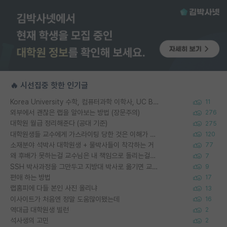
🔥 시선집중 핫한 인기글
Korea University 수학, 컴퓨터과학 이학사, UC Berkeley 산업공학 대학원 공학박사가 되는 것은 쉽지 않겠죠?
11
외부에서 괜찮은 랩을 알아보는 방법 (장문주의)
276
대학원 월급 정리해준다 (공대 기준)
275
대학원생들 교수에게 가스라이팅 당한 것은 이해가 갑니다. 안타깝네요.
120
소재분야 석박사 대학원생 + 물박사들이 착각하는 거
77
왜 후배가 못하는걸 교수님은 내 책임으로 돌리는걸까요?
7
SSH 박사과정을 그만두고 지방대 박사로 옮기면 교수의 꿈은 끝일까요?
9
편애 하는 방법
17
랩홈피에 다들 본인 사진 올리냐
13
이사이트가 처음엔 정말 도움많이됐는데
16
역대급 대학원생 빌런
2
석사생의 고민
2