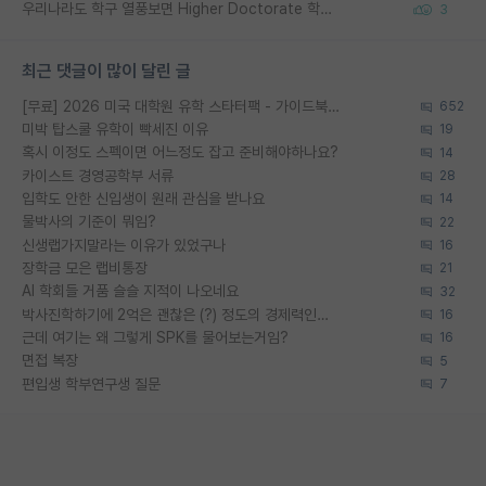
우리나라도 학구 열풍보면 Higher Doctorate 학위가 필요하다고 봅니다.
3
최근 댓글이 많이 달린 글
[무료] 2026 미국 대학원 유학 스타터팩 - 가이드북 & 합격자 컨택메일 템플릿
652
미박 탑스쿨 유학이 빡세진 이유
19
혹시 이정도 스펙이면 어느정도 잡고 준비해야하나요?
14
카이스트 경영공학부 서류
28
입학도 안한 신입생이 원래 관심을 받나요
14
물박사의 기준이 뭐임?
22
신생랩가지말라는 이유가 있었구나
16
장학금 모은 랩비통장
21
AI 학회들 거품 슬슬 지적이 나오네요
32
박사진학하기에 2억은 괜찮은 (?) 정도의 경제력인가요
16
근데 여기는 왜 그렇게 SPK를 물어보는거임?
16
면접 복장
5
편입생 학부연구생 질문
7