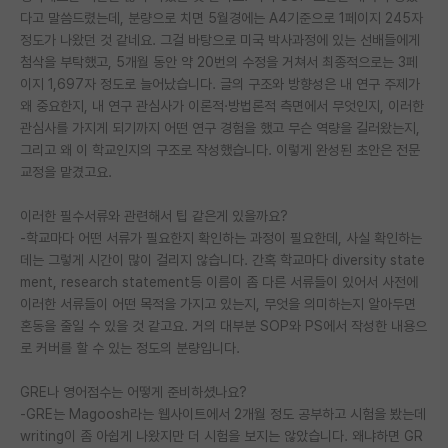
다고 말씀드렸는데, 분량으로 치면 5월경에는 A4기준으로 1페이지 245자
재팬라운지 🌸
정도가 나왔던 것 같네요. 그걸 바탕으로 미국 박사과정에 있는 선배들에게
첨삭을 부탁했고, 5개월 동안 약 20번의 수정을 거쳐서 최종적으로는 3페
이지 1,697자 정도로 늘어났습니다. 글의 구조와 방향성은 내 연구 주제가
왜 중요한지, 내 연구 관심사가 이론적·방법론적 측면에서 무엇인지, 이러한
관심사를 가지게 되기까지 어떤 연구 경험을 했고 무슨 역량을 길러왔는지,
그리고 왜 이 학교인지의 구조로 작성했습니다. 이렇게 완성된 초안은 전문
교정을 맡겼고요.
이러한 필수서류와 관련해서 팁 같은게 있을까요?
-학교마다 어떤 서류가 필요한지 확인하는 과정이 필요한데, 사실 확인하는
데는 그렇게 시간이 많이 걸리지 않습니다. 간혹 학교마다 diversity state
ment, research statement등 이름이 좀 다른 서류들이 있어서 사전에
이러한 서류들이 어떤 목적을 가지고 있는지, 무엇을 의미하는지 알아두면
혼동을 줄일 수 있을 것 같고요. 거의 대부분 SOP와 PS에서 작성한 내용으
로 커버를 할 수 있는 정도의 분량입니다.
GRE나 영어점수는 어떻게 준비하셨나요?
-GRE는 Magoosh라는 웹사이트에서 2개월 정도 공부하고 시험을 봤는데
writing이 좀 아쉽게 나왔지만 더 시험을 보지는 않았습니다. 왜냐하면 GR