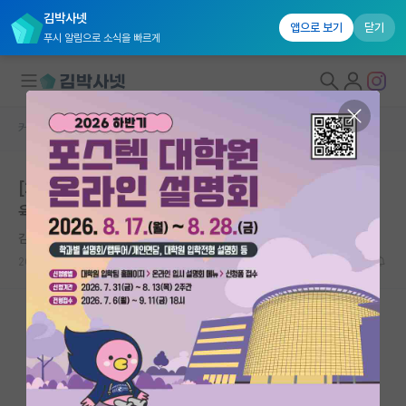
김박사넷
앱으로 보기
닫기
푸시 알림으로 소식을 빠르게
커뮤니티 홈
미국 대학원 합격 후기 게시판
대학원생 모집
[2023 가을학기 UW-Madison 입학] 김박사넷 유학교
국내대학원 정보
육 후기 - 하편
연구실&오픈랩
김박사넷 유학교육
커뮤니티
2025.05.24
2
1883
커뮤니티 홈
전체글보기
베스트 게시판
IF 명예의전당