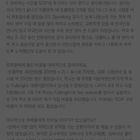
E 준비하는 시간을 SOP에 투자하는 것이 맞다고 생각해서입니다. 영어는
석사 3학기 끝나고 여름방학 때 토플학원 2개월 정도 다니고 바로 시험을 쳐
서 목표점수를 받았습니다. Speaking 점수가 높게 나왔는데 저는 학부 때
부터 영어 수업 때 말을 많이 하려고 노력했고, 교환학생 갔을 때 한국인을
만나지 않고 미국인과 시간을 주로 보낸 것이 큰 도움이 되었습니다. 귀국 후
에는 2~3년 동안 전화영어로 감각 유지하려 했고요. 넷플릭스 볼 때 영어 자
막 켜고 음성이랑 같이 들으면서 자연스럽게 표현을 익히고 나중에 꼭 써먹
도록 노력했던게 도움이 된 것 같습니다.
유학준비에 들인 비용을 대략적으로 알려주세요.
-토플학원 40만원(월 20만원 x 2) + 응시료 10만원, GRE 시험준비 및 응
시료 약 20만원 정도 들었습니다. 학교는 총 9개를 지원하였는데 5개 학교
는 Fulbright 대행지원이여서 응시료가 면제되었고, 나머지 4개 학교 직접
지원했는데 그중 1개 학교는 Fulbright로 fee waiver를 받아서 실질적으
로 3개 학교 원서비만 제가 직접 비용을 부담했습니다. 이외에는 SOP 교정
비용이 약 10만원 정도 들었습니다.
마지막으로 후배들에게 전하실 이야기가 있으실까요?
-집에서 지원 없이 자력으로 유학을 가는 상황이어서 잘 해낼 수 있을지 걱
정이 많았습니다. 하지만 감사하게도 김박사넷 유학교육(舊. 김박사넷 플러