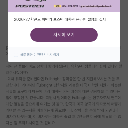
자유 게시판(아무개랩)
2026-27학년도 하반기 포스텍 대학원 온라인 설명회 실시
미국 유학 게시판
미국 대학원 합격 후기 게시판
자세히 보기
대학원생 모집 게시판
[2023 가을학기 UW-Madison 입학] 김박사넷 유학교육 후기 - 상편에서
이어집니다.
하루 동안 이 컨텐츠 보지 않기
대학원 합격 후기 게시판
지원 전 풀브라이트 장학에 합격하셨는데, 유학준비생들에게 팁이 있다면 알
연구실(PI) 홍보 게시판
려주시겠어요?
-미국 유학을 준비한다면 Fulbright 장학금은 한 번 지원해보시는 것을 추
석박사 채용 정보 게시판
천합니다. 왜냐하면 Fulbright 장학지원 과정은 미국 대학원 지원과 비슷한
임용 정보 게시판
서류를 요구하기 때문에 미리 대학원 지원 과정에 대한 경험해볼 수 있다는
점이 장점인 것 같습니다. 지원시 팁이라면 Fulbright는 연구자로서 연구에
학부 인턴 게시판
대한 열정을 중요하게 여기는 것 같고, 한국과 미국 양국에 학자로서 어떻게
기여할 수 있는지를 어필하는게 중요합니다. 장학금을 수혜 받게 되면 J-1
취업 게시판
비자가 나오는데, 이 비자로는 대학원 졸업 후 2년동안 미국에 체류할 수 없
다는 점 주의햐셔야할 것 같네요.
임용 후기 게시판