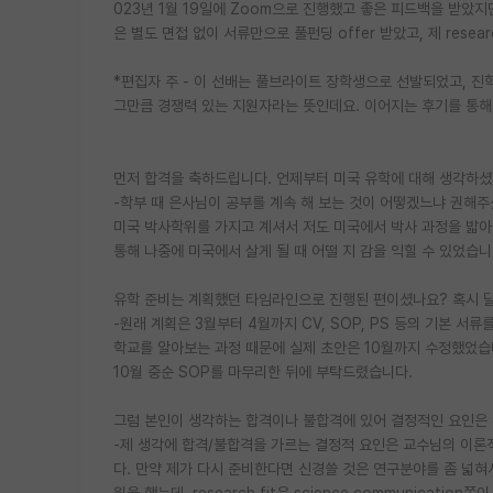
023년 1월 19일에 Zoom으로 진행했고 좋은 피드백을 받았지만
은 별도 면접 없이 서류만으로 풀펀딩 offer 받았고, 제 resea
*편집자 주 - 이 선배는 풀브라이트 장학생으로 선발되었고, 
그만큼 경쟁력 있는 지원자라는 뜻인데요. 이어지는 후기를 통해
먼저 합격을 축하드립니다. 언제부터 미국 유학에 대해 생각하
-학부 때 은사님이 공부를 계속 해 보는 것이 어떻겠느냐 권해주
미국 박사학위를 가지고 계셔서 저도 미국에서 박사 과정을 밟아
통해 나중에 미국에서 살게 될 때 어떨 지 감을 익힐 수 있었습니
유학 준비는 계획했던 타임라인으로 진행된 편이셨나요? 혹시 
-원래 계획은 3월부터 4월까지 CV, SOP, PS 등의 기본 서류
학교를 알아보는 과정 때문에 실제 초안은 10월까지 수정했었습니
10월 중순 SOP를 마무리한 뒤에 부탁드렸습니다.
그럼 본인이 생각하는 합격이나 불합격에 있어 결정적인 요인은
-제 생각에 합격/불합격을 가르는 결정적 요인은 교수님의 이론적
다. 만약 제가 다시 준비한다면 신경쓸 것은 연구분야를 좀 넓혀서 
원을 했는데, research fit은 science communica