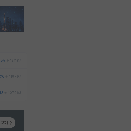
55
131187
36
119797
43
107063