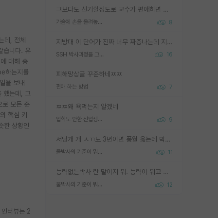
그보다도 신기할정도로 교수가 편애하면 그사람만 논문이 되더라구요 내용이 다른 사람보다 허접해도요
가슴에 손을 올려놓고 싫어하는 사람 불공정하게 리뷰
8
는데, 전체
지방대 이 단어가 진짜 너무 짜증나는데 지방대면 다 그냥 쓰레기인가요? 무슨 말 같지도 않은 댓글들이 있는건지??? 지방에도 충분히 좋은 대학 많고 충분히 잘하는 교수님들 많습니다 포항공대 4개 IST 대표 지거국들 여기 모두 다 지방에 있고 여기 출신들 중에 교수하는 분들 적지 않습니다 지거국 출신이 무슨 교수를 하냐?라고 생각할 사람들 많은데 상위 대표 지거국에 아웃라이어들 많습니다 결국 개인의 연구역량과 실적이 중요합니다 이 역량을 펼치는데 있어서 지도교수와의 합도 중요합니다. 그리고 경력이 필요하면 해외포닥까지 다녀오세요
같습니다. 유
SSH 박사과정을 그만두고 지방대 박사로 옮기면 교수의 꿈은 끝일까요?
16
에 대해 충
ibe하는지를
피해망상글 꾸준하네ㅉㅉ
메일을 보내
편애 하는 방법
7
 했는데, 그
으로 모든 준
ㅉㅉ왜 욕먹는지 알겠네
의 핵심 키
입학도 안한 신입생이 원래 관심을 받나요
9
슷한 상황인
서당개 개 ㅅㄲ도 3년이면 풍월 읊는데 박사 5년 이상 대리고 있으면서 물된건 교수 탓 맞는ㄱ게 거기가 서당이 아니란 소리임
물박사의 기준이 뭐임?
11
능력없는박사 란 말이지 뭐. 능력이 뭐고 능력이 있다는게 뭔지는 사람마다 기준이 다르니까 얘기해봐야 서로 자기 기준만 얘기해서 논쟁이 끝이 안나고. 주위에서 능력있고 야심있는 신입생이 교수가 유의미한 피드백을 아예 안주면서 제대로된 과제에 참여해볼 기회도 제공하지 않고 잡일 뺑뺑이만 돌려서 맨날 단순작업만 하면서 밤새다가 눈빛이 점점 죽어가는걸 본 사람은 물박사는 교수탓이라고 하고, 교수는 이것저것 알려도 주고 기회도 주고 사수 동기 붙여주면서 어떻게든 끌고가려고 하는데 본인이 매일 뺀질거리면서 출근 하는둥마는둥 하다가 기껏 와서도 폰이나 쳐다보다가 실험 망치고 저녁약속있어서 먼저 가볼게요~ 하는걸 본 사람은 물박사는 본인탓이라고 함.
물박사의 기준이 뭐임?
12
. 인터뷰는 2