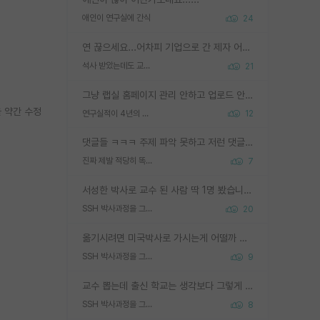
애인이 연구실에 간식
24
연 끊으세요...어차피 기업으로 간 제자 어떻게 못합니다. 기업에서는 교수들 사기꾼으로 보는 시선도 강하고, 앞에서나 교수님하고 떠받들어주지 많이 무시합니다. 영향력도 0에 수렴합니다. 그리고 생각해보십시오. 석사로 기업간 제자가 무슨 힘이 있다고 과제를 달라고 합니까? 말만 교수지 무능력자라고 생각합니다. 세금이 아깝습니다.
석사 받았는데도 교수랑 연락한다.
21
그냥 랩실 홈페이지 관리 안하고 업로드 안한거 아님?
 약간 수정
연구실적이 4년의 공백이 있는거 어떻게 생각하냐
12
댓글들 ㅋㅋㅋ 주제 파악 못하고 저런 댓글들을 쓰네. 조직에 인간이 얼마나 중요한데 걱정될 수도 있지 ㅋㅋ 본인들은 퍽이나 잘하나봐 ? 현실은 남들한테 욕 안 먹는 1인분만 하는 것도 힘들텐데 ?
진짜 제발 적당히 똑똑한 박사과정이라도 위에 있었으면..
7
서성한 박사로 교수 된 사람 딱 1명 봤습니다. 근데 지방대 박사로 교수된 거는 기적이 일어나야되요. 서성한 학부부터여도 빡센게 교수임용일텐데 지방대박사로 무슨 교수가 되나요...... 중소기업/중견기업 팀장급/연구소장급이나 될거 같네요.
SSH 박사과정을 그만두고 지방대 박사로 옮기면 교수의 꿈은 끝일까요?
20
옮기시려면 미국박사로 가시는게 어떨까 싶네요. 교수가 꿈이면 미국박사 하고 미국교수 까지 같이 노리시는게 기회가 많지 않을까요?
SSH 박사과정을 그만두고 지방대 박사로 옮기면 교수의 꿈은 끝일까요?
9
교수 뽑는데 출신 학교는 생각보다 그렇게 안 봄. 앞으로는 더 안 보게 될거임. 박사는 어디서 진행해도 됨. 단, 제대로 쌓고 좋은 실적 만들 수 있다면. 그런데 지방대는 그럴 가능성이 지극히 낮음. 나만 열심히 잘 하면 된다? 인간은 주변 환경에 지배되는 나약한 존재임. 주변의 지방대 대학원생과 섞이고 지방 특유의 여유로움 또는 나쁘게 얘기해서 나태함에 젖어 살다보면 교수의 꿈 자체를 잊어버리게 될 가능성도 있음. 주변 환경이 70~80%임.
SSH 박사과정을 그만두고 지방대 박사로 옮기면 교수의 꿈은 끝일까요?
8