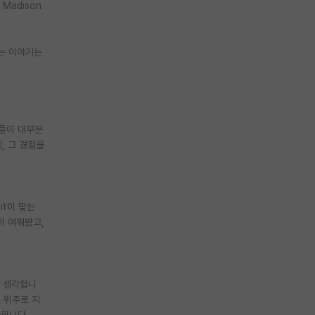
Madison
다는 이야기는
님들이 대부분
, 그 경험을
it이 맞는
리 여쭤봤고,
고 생각합니
l 위주로 지
각합니다.