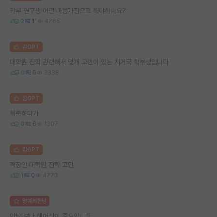
학부 연구생 어떤 마음가짐으로 해야하나요?
2
11
4765
김GPT
대학원 진학 관련해서 몇개 고민이 있는 지거국 학부생입니다
0
6
2338
김GPT
취준하다가
0
6
1307
김GPT
직장인 대학원 진학 고민
1
0
4773
명예의전당
만남 보다 헤어짐이 중요합니다.