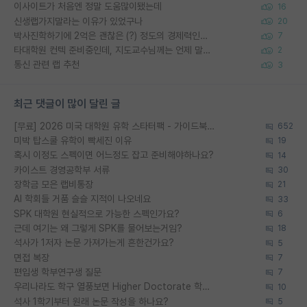
이사이트가 처음엔 정말 도움많이됐는데
16
신생랩가지말라는 이유가 있었구나
20
박사진학하기에 2억은 괜찮은 (?) 정도의 경제력인가요
7
타대학원 컨텍 준비중인데, 지도교수님께는 언제 말씀드려야 할까요?
2
통신 관련 랩 추천
3
최근 댓글이 많이 달린 글
[무료] 2026 미국 대학원 유학 스타터팩 - 가이드북 & 합격자 컨택메일 템플릿
652
미박 탑스쿨 유학이 빡세진 이유
19
혹시 이정도 스펙이면 어느정도 잡고 준비해야하나요?
14
카이스트 경영공학부 서류
30
장학금 모은 랩비통장
21
AI 학회들 거품 슬슬 지적이 나오네요
33
SPK 대학원 현실적으로 가능한 스펙인가요?
6
근데 여기는 왜 그렇게 SPK를 물어보는거임?
18
석사가 1저자 논문 가져가는게 흔한건가요?
5
면접 복장
7
편입생 학부연구생 질문
7
우리나라도 학구 열풍보면 Higher Doctorate 학위가 필요하다고 봅니다.
10
석사 1학기부터 원래 논문 작성을 하나요?
5