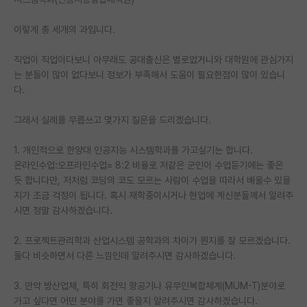
PI 전용 게시판
이렇게 총 세개의 과입니다.
인문사회 계열 게시판
직업이 직업이다보니 아무래도 공대출신은 별로없거니와 대학원에 관심가지
는 분들이 많이 없다보니 정보가 부족해서 도움이 필요한점이 많이 있습니
특수/전문대학원 게시판
다.
반도체/AI 게시판
그래서 실례를 무릅쓰고 몇가지 질문을 드리겠습니다.
장학금/장학생 게시판
1. 개인적으로 한양대 인공지능 시스템학과를 가고싶기는 합니다.
학술 정보 게시판
온라인수업:오프라인수업= 8:2 비율로 저같은 군인이 수업듣기에는 좋은
듯 합니다만, 저처럼 코딩의 코도 모르는 사람이 수업을 따라서 배울수 있을
홍보 게시판
지가 조금 걱정이 됩니다. 혹시 재학중이시거나 현업에 계신분들께서 알려주
시면 정말 감사하겠습니다.
커리어
유학교육
2. 프로젝트관리학과 산업시스템 공학과의 차이가 뭔지를 잘 모르겠습니다.
둘다 비슷하면서 다른 느낌인데 알려주시면 감사하겠습니다.
이벤트
3. 만약 방산업체, 특히 회전익 항공기나 유무인복합체계(MUM-T)분야로
반도체 아카데미
가고 싶다면 어떤 분야를 가면 좋을지 알려주시면 감사하겠습니다.