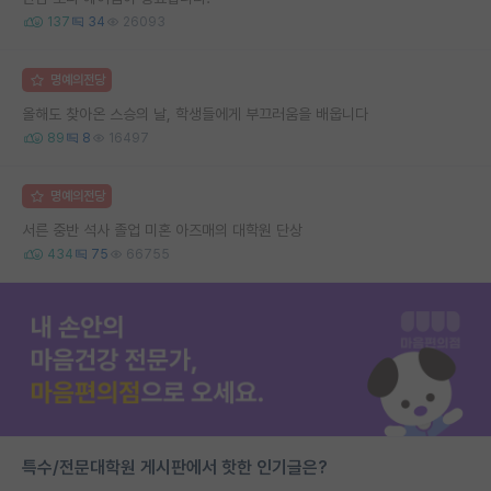
137
34
26093
명예의전당
올해도 찾아온 스승의 날, 학생들에게 부끄러움을 배웁니다
89
8
16497
명예의전당
서른 중반 석사 졸업 미혼 아즈매의 대학원 단상
434
75
66755
특수/전문대학원 게시판에서 핫한 인기글은?