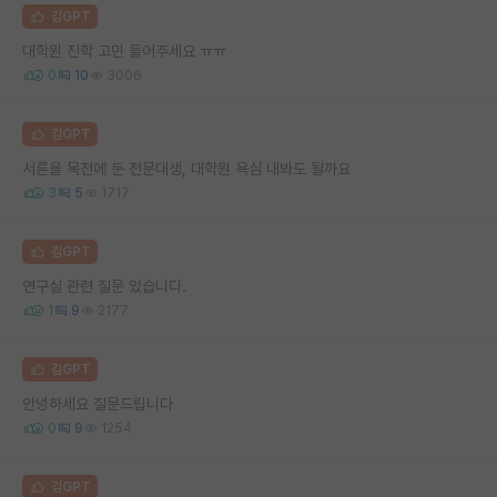
김GPT
대학원 진학 고민 들어주세요 ㅠㅠ
0
10
3006
김GPT
서른을 목전에 둔 전문대생, 대학원 욕심 내봐도 될까요
3
5
1717
김GPT
연구실 관련 질문 있습니다.
1
9
2177
김GPT
안녕하세요 질문드립니다
0
9
1254
김GPT