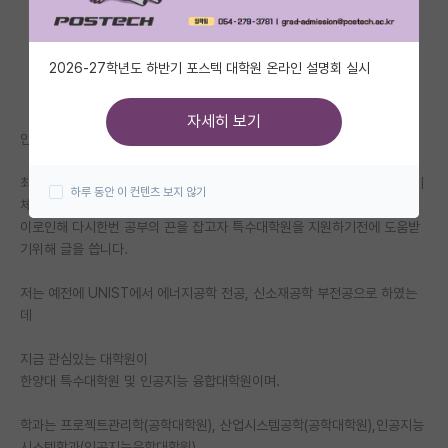
자유 게시판(아무개랩)
2026-27학년도 하반기 포스텍 대학원 온라인 설명회 실시
미국 유학 게시판
미국 대학원 합격 후기 게시판
자세히 보기
안녕하세요? 육군에서 헬기조종사로 근무중인 30대 중반의 군인입니다.
대학원생 모집 게시판
최근에 군에서 조종사로 복무하며 MUM-T,드론, AI, 방산쪽 관련해서 무기
하루 동안 이 컨텐츠 보지 않기
대학원 합격 후기 게시판
체계나 헬기 사업에 관심을 가지게 되었고,
이로인해 다시한번 공부의 끈을 잡고자 특수대학원을 지원하기전에 도움받
연구실(PI) 홍보 게시판
기위해 글을 씁니다.
석박사 채용 정보 게시판
저는 예전에 UNIST에서 에너지공학 전공, 신소재공학 부전공으로 하였는
데
임용 정보 게시판
학부 인턴 게시판
지금 관심있는 대학원이
한양대 특수대학원 및 인공지능 융합대학원이며.
취업 게시판
학과는 프로젝트관리학(공학대학원), 산업시스템공학(공학대학원),인공지능
임용 후기 게시판
시스템학과(인공지능융합대학원)