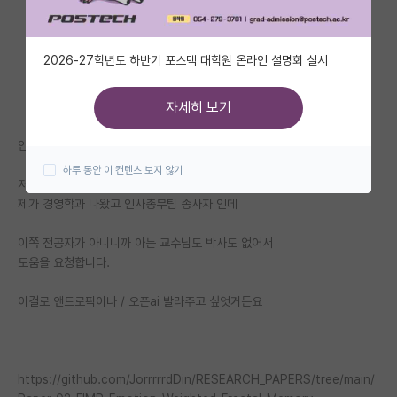
자유 게시판(아무개랩)
2026-27학년도 하반기 포스텍 대학원 온라인 설명회 실시
미국 유학 게시판
미국 대학원 합격 후기 게시판
자세히 보기
대학원생 모집 게시판
안녕하세요
하루 동안 이 컨텐츠 보지 않기
대학원 합격 후기 게시판
저는 혼자서 ai 를 공부하고 있는 조명준 이라고합니다.
제가 경영학과 나왔고 인사총무팀 종사자 인데
연구실(PI) 홍보 게시판
이쪽 전공자가 아니니까 아는 교수님도 박사도 없어서
석박사 채용 정보 게시판
도움을 요청합니다.
임용 정보 게시판
이걸로 앤트로픽이나 / 오픈ai 발라주고 싶엇거든요
학부 인턴 게시판
취업 게시판
https://github.com/JorrrrrdDin/RESEARCH_PAPERS/tree/main/
임용 후기 게시판