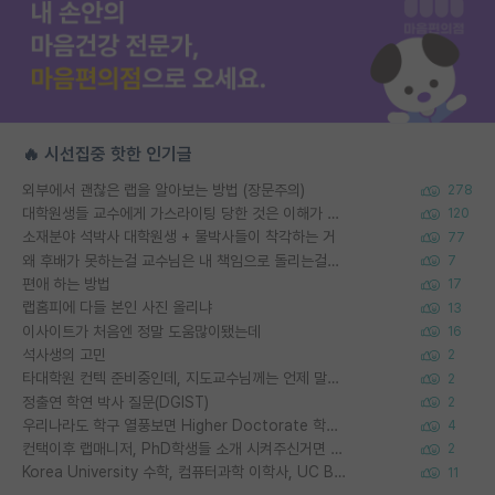
🔥 시선집중 핫한 인기글
외부에서 괜찮은 랩을 알아보는 방법 (장문주의)
278
대학원생들 교수에게 가스라이팅 당한 것은 이해가 갑니다. 안타깝네요.
120
소재분야 석박사 대학원생 + 물박사들이 착각하는 거
77
왜 후배가 못하는걸 교수님은 내 책임으로 돌리는걸까요?
7
편애 하는 방법
17
랩홈피에 다들 본인 사진 올리냐
13
이사이트가 처음엔 정말 도움많이됐는데
16
석사생의 고민
2
타대학원 컨텍 준비중인데, 지도교수님께는 언제 말씀드려야 할까요?
2
정출연 학연 박사 질문(DGIST)
2
우리나라도 학구 열풍보면 Higher Doctorate 학위가 필요하다고 봅니다.
4
컨택이후 랩매니저, PhD학생들 소개 시켜주신거면 거의 컨펌에 가깝나요?
2
Korea University 수학, 컴퓨터과학 이학사, UC Berkeley 산업공학 대학원 공학박사가 되는 것은 쉽지 않겠죠?
11