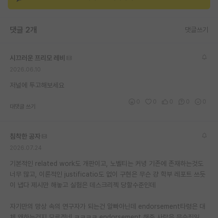
재팬라운지 🌸
댓글 2개
댓글쓰기
시끄러운 프리모 레비
2026.06.10
저널에 투고해보세요
0
0
0
0
0
대댓글 쓰기
침착한 공자
2026.07.24
기본적인 related work도 개판이고, 노벨티는 커녕 기존에 존재하는것도
너무 많고, 이론적인 justificatio도 없이 구현은 무슨 걍 학부 레포트 쓰듯
이 냅다 제시만 해놓고 실험은 데스크리젝 당할수준인데
자기만의 망상 속의 연구자가 되는건 알빠아닌데 endorsement타령은 대
체 왜하는건지 모르겠네 ㅋㅋㅋㅋ endorsement 해준 사람은 무슨죄임