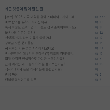
최근 댓글이 많이 달린 글
[무료] 2026 미국 대학원 유학 스타터팩 - 가이드북 & 합격자 컨택메일 템플릿
652
미박 탑스쿨 유학이 빡세진 이유
19
혹시 이정도 스펙이면 어느정도 잡고 준비해야하나요?
14
물박사의 기준이 뭐임?
22
신생랩가지말라는 이유가 있었구나
17
장학금 모은 랩비통장
21
AI 학회들 거품 슬슬 지적이 나오네요
32
박사진학하기에 2억은 괜찮은 (?) 정도의 경제력인가요
16
SPK 대학원 현실적으로 가능한 스펙인가요?
5
근데 여기는 왜 그렇게 SPK를 물어보는거임?
16
석사가 1저자 논문 가져가는게 흔한건가요?
5
면접 복장
5
편입생 학부연구생 질문
7