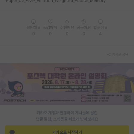
Paper_02_FIMP_Emotion_Weighted_Fractal_Memory
PI 전용 게시판
인문사회 계열 게시판
응원해요
공감해요
추천해요
궁금해요
별로에요
특수/전문대학원 게시판
0
0
0
0
4
반도체/AI 게시판
게시글 공유
장학금/장학생 게시판
학술 정보 게시판
홍보 게시판
커리어
유학교육
카카오 계정과 연동하여 게시글에 달린
이벤트
댓글 알람, 소식등을 빠르게 받아보세요
반도체 아카데미
카카오로 시작하기