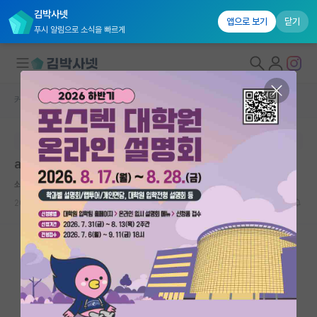
김박사넷
앱으로 보기
닫기
푸시 알림으로 소식을 빠르게
커뮤니티 홈
반도체/AI 게시판
대학원생 모집
본문이 수정되지 않는 박제글입니다.
국내대학원 정보
arXiv 논문 쓰고 싶은데 endorsement 없다
연구실&오픈랩
쇠약한 데이비드 흄
커뮤니티
2026.04.10
2
1079
커뮤니티 홈
전체글보기
베스트 게시판
IF 명예의전당