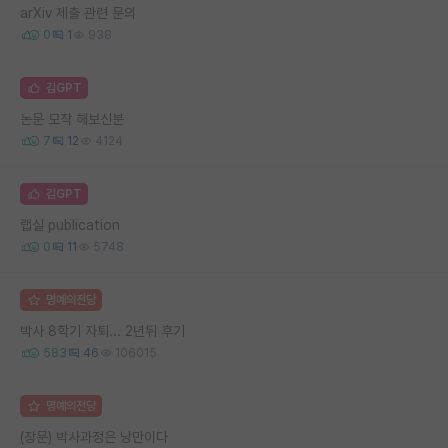
arXiv 제출 관련 문의
0
1
938
김GPT
논문 모작 해보신분
7
12
4124
김GPT
랩실 publication
0
11
5748
명예의전당
박사 8학기 자퇴... 2년뒤 후기
583
46
106015
명예의전당
(장문) 박사과정은 낭만이다