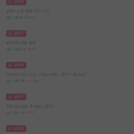
김GPT
arXiv 논문 게재 하고 나서
2
5
2924
김GPT
arXiv에 대한 질문
0
9
15241
김GPT
리뷰어가 자기 논문 인용요구하는 경우가 많나요?
2
24
5789
김GPT
논문 accept 후 arxiv 업로드
1
2
9000
김GPT