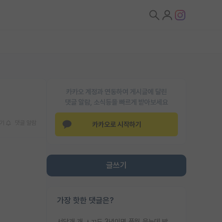
카카오 계정과 연동하여 게시글에 달린
댓글 알람, 소식등을 빠르게 받아보세요
기
댓글 알람
카카오로 시작하기
글쓰기
가장 핫한 댓글은?
서당개 개 ㅅㄲ도 3년이면 풍월 읊는데 박사 5년 이상 대리고 있으면서 물된건 교수 탓 맞는ㄱ게 거기가 서당이 아니란 소리임