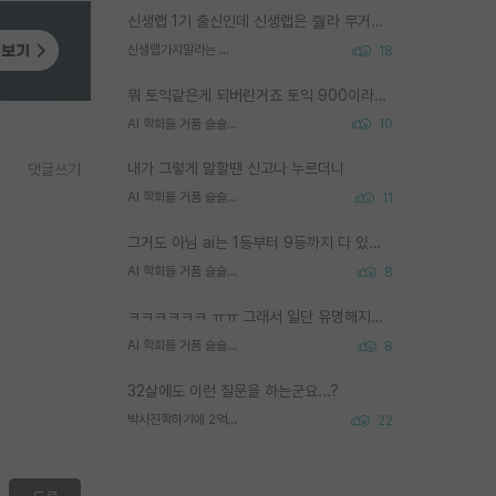
신생랩 1기 출신인데 신생랩은 줠라 무거운 바벨 같은거임. 들면 대박인데 못들면 깔려 죽음. 아무도 알려주지 않는 환경에서 자생해야하지만, 일단 살아남았다면 그 어떤 사람보다 악착같고 생존력 높은 사람으로 거듭날 수 있음
신생랩가지말라는 이유가 있었구나
18
뭐 토익같은게 되버린거죠 토익 900이라고 영어잘하는건 아닙니다만 잘하는사람은 다 900을 넘는 그런
AI 학회들 거품 슬슬 지적이 나오네요
10
내가 그렇게 말할땐 신고나 누르더니
댓글쓰기
AI 학회들 거품 슬슬 지적이 나오네요
11
그거도 아님 ai는 1등부터 9등까지 다 있음 그거도 없는 사람은 뭐냐 교수가 그냥 못하게 한거 1등급도 교수가 막으면 안됨
AI 학회들 거품 슬슬 지적이 나오네요
8
ㅋㅋㅋㅋㅋㅋ ㅠㅠ 그래서 일단 유명해지는게 중요한거같습니다
AI 학회들 거품 슬슬 지적이 나오네요
8
32살에도 이런 질문을 하는군요...?
박사진학하기에 2억은 괜찮은 (?) 정도의 경제력인가요
22