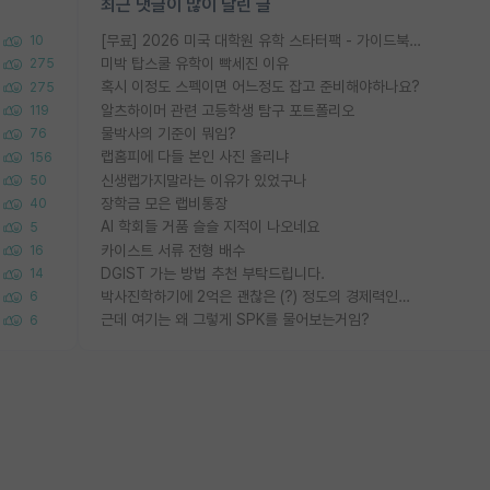
최근 댓글이 많이 달린 글
[무료] 2026 미국 대학원 유학 스타터팩 - 가이드북 & 합격자 컨택메일 템플릿
10
미박 탑스쿨 유학이 빡세진 이유
275
혹시 이정도 스펙이면 어느정도 잡고 준비해야하나요?
275
알츠하이머 관련 고등학생 탐구 포트폴리오
119
물박사의 기준이 뭐임?
76
랩홈피에 다들 본인 사진 올리냐
156
신생랩가지말라는 이유가 있었구나
50
장학금 모은 랩비통장
40
AI 학회들 거품 슬슬 지적이 나오네요
5
카이스트 서류 전형 배수
16
DGIST 가는 방법 추천 부탁드립니다.
14
박사진학하기에 2억은 괜찮은 (?) 정도의 경제력인가요
6
근데 여기는 왜 그렇게 SPK를 물어보는거임?
6