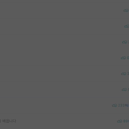
233
을 배웁니다
89