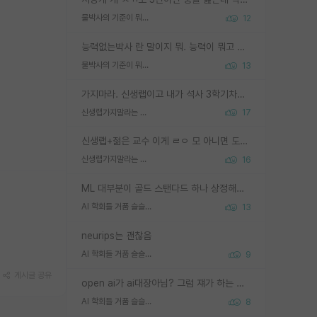
물박사의 기준이 뭐임?
12
능력없는박사 란 말이지 뭐. 능력이 뭐고 능력이 있다는게 뭔지는 사람마다 기준이 다르니까 얘기해봐야 서로 자기 기준만 얘기해서 논쟁이 끝이 안나고. 주위에서 능력있고 야심있는 신입생이 교수가 유의미한 피드백을 아예 안주면서 제대로된 과제에 참여해볼 기회도 제공하지 않고 잡일 뺑뺑이만 돌려서 맨날 단순작업만 하면서 밤새다가 눈빛이 점점 죽어가는걸 본 사람은 물박사는 교수탓이라고 하고, 교수는 이것저것 알려도 주고 기회도 주고 사수 동기 붙여주면서 어떻게든 끌고가려고 하는데 본인이 매일 뺀질거리면서 출근 하는둥마는둥 하다가 기껏 와서도 폰이나 쳐다보다가 실험 망치고 저녁약속있어서 먼저 가볼게요~ 하는걸 본 사람은 물박사는 본인탓이라고 함.
물박사의 기준이 뭐임?
13
가지마라. 신생랩이고 내가 석사 3학기차인데 최고참인데 나도 아무것도 모르는데 교수가 후배들 왜 논문 교육 안시키냐. 논문 왜 안 써오냐 닦달한다
신생랩가지말라는 이유가 있었구나
17
신생랩+젊은 교수 이게 ㄹㅇ 모 아니면 도인듯.
신생랩가지말라는 이유가 있었구나
16
ML 대부분이 골드 스탠다드 하나 상정해놓고 (벤치마크 데이터셋이 여러 개면 여러 개 상정) 그거 얼마나 잘 맞추나 싸움임 가끔 번뜩이는 설계 철학을 보여주는 논문들도 있지만 대부분 그거 성적 얼마나 더 올리느라에 혈안이 되어 있는 측면이 잇음
AI 학회들 거품 슬슬 지적이 나오네요
13
neurips는 괜찮음
AI 학회들 거품 슬슬 지적이 나오네요
9
게시글 공유
open ai가 ai대장아님? 그럼 쟤가 하는 말이 다 맞겠네
AI 학회들 거품 슬슬 지적이 나오네요
8