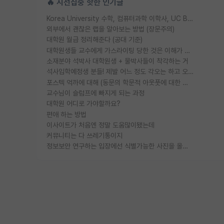
🔥 시선집중 핫한 인기글
Korea University 수학, 컴퓨터과학 이학사, UC Berkeley 산업공학 대학원 공학박사가 되는 것은 쉽지 않겠죠?
외부에서 괜찮은 랩을 알아보는 방법 (장문주의)
대학원 월급 정리해준다 (공대 기준)
대학원생들 교수에게 가스라이팅 당한 것은 이해가 갑니다. 안타깝네요.
소재분야 석박사 대학원생 + 물박사들이 착각하는 거
석사입학예정생 분들! 제발 어느 정도 각오는 하고 오세요.
포스텍 억까에 대해 (동문의 학문적 아웃풋에 대한 반박)
교수님이 슬럼프에 빠지게 되는 과정
대학원 어디로 가야할까요?
편애 하는 방법
이사이트가 처음엔 정말 도움많이됐는데
커뮤니티는 다 쓰레기통이지
정보보안 연구하는 입장에선 식별가능한 사진을 올리는건 비추이긴함