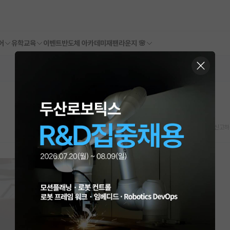
어
유학교육
이벤트
반도체 아카데미
재팬라운지 🌸
스크랩
신고하