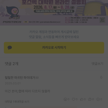
PI 전용 게시판
인문사회 계열 게시판
특수/전문대학원 게시판
카카오 계정과 연동하여 게시글에 달린
반도체/AI 게시판
댓글 알람, 소식등을 빠르게 받아보세요
장학금/장학생 게시판
카카오로 시작하기
학술 정보 게시판
댓글 2개
댓글쓰기
홍보 게시판
커리어
털털한 마르틴 하이데거
2025.03.01
유학교육
이건 분야,랩에 따라 다르지 않을까
이벤트
0
0
0
0
0
대댓글 1개
대댓글 쓰기
반도체 아카데미