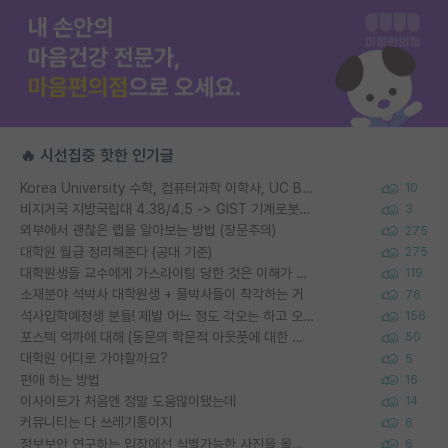
🔥 시선집중 핫한 인기글
Korea University 수학, 컴퓨터과학 이학사, UC Berkeley 산업공학 대학원 공학박사가 되는 것은 쉽지 않겠죠?
10
비지거국 지방국립대 4.38/4.5 -> GIST 기계로봇공학과 석사
3
외부에서 괜찮은 랩을 알아보는 방법 (장문주의)
275
대학원 월급 정리해준다 (공대 기준)
275
대학원생들 교수에게 가스라이팅 당한 것은 이해가 갑니다. 안타깝네요.
119
소재분야 석박사 대학원생 + 물박사들이 착각하는 거
76
석사입학예정생 분들! 제발 어느 정도 각오는 하고 오세요.
156
포스텍 억까에 대해 (동문의 학문적 아웃풋에 대한 반박)
50
대학원 어디로 가야할까요?
5
편애 하는 방법
16
이사이트가 처음엔 정말 도움많이됐는데
14
커뮤니티는 다 쓰레기통이지
6
정보보안 연구하는 입장에선 식별가능한 사진을 올리는건 비추이긴함
6