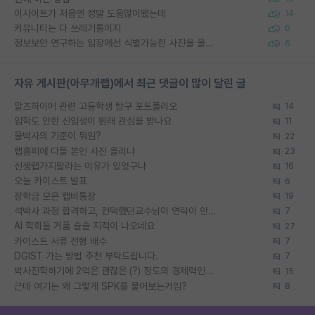
이사이트가 처음엔 정말 도움많이됐는데
14
커뮤니티는 다 쓰레기통이지
6
정보보안 연구하는 입장에선 식별가능한 사진을 올리는건 비추이긴함
6
자유 게시판(아무개랩)에서 최근 댓글이 많이 달린 글
알츠하이머 관련 고등학생 탐구 포트폴리오
14
입학도 안한 신입생이 원래 관심을 받나요
11
물박사의 기준이 뭐임?
22
랩홈피에 다들 본인 사진 올리냐
23
신생랩가지말라는 이유가 있었구나
16
오늘 카이스트 발표
6
장학금 모은 랩비통장
19
석박사 과정 합격하고, 컨택했던교수님이 연락이 안됩니다...
7
AI 학회들 거품 슬슬 지적이 나오네요
27
카이스트 서류 전형 배수
7
DGIST 가는 방법 추천 부탁드립니다.
7
박사진학하기에 2억은 괜찮은 (?) 정도의 경제력인가요
15
근데 여기는 왜 그렇게 SPK를 물어보는거임?
8