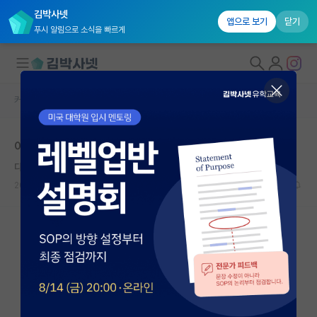
김박사넷
앱으로 보기
닫기
푸시 알림으로 소식을 빠르게
커뮤니티 홈
자유 게시판(아무개랩)
대학원생 모집
어디가 좋을까요?
국내대학원 정보
다정한 카를 마르크스
연구실&오픈랩
2025.03.01
2
887
커뮤니티
커뮤니티 홈
전체글보기
베스트 게시판
IF 명예의전당