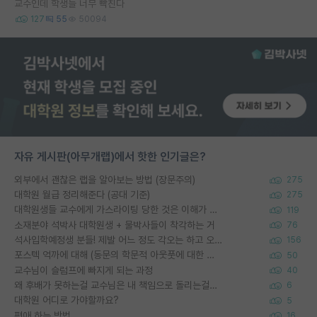
교수인데 학생들 너무 빡친다
127
55
50094
자유 게시판(아무개랩)에서 핫한 인기글은?
외부에서 괜찮은 랩을 알아보는 방법 (장문주의)
275
대학원 월급 정리해준다 (공대 기준)
275
대학원생들 교수에게 가스라이팅 당한 것은 이해가 갑니다. 안타깝네요.
119
소재분야 석박사 대학원생 + 물박사들이 착각하는 거
76
석사입학예정생 분들! 제발 어느 정도 각오는 하고 오세요.
156
포스텍 억까에 대해 (동문의 학문적 아웃풋에 대한 반박)
50
교수님이 슬럼프에 빠지게 되는 과정
40
왜 후배가 못하는걸 교수님은 내 책임으로 돌리는걸까요?
6
대학원 어디로 가야할까요?
5
편애 하는 방법
16