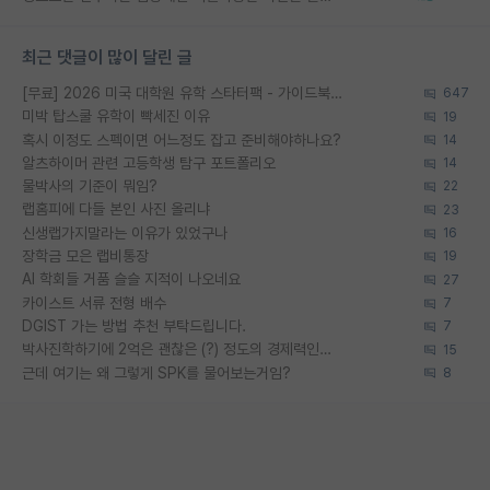
최근 댓글이 많이 달린 글
[무료] 2026 미국 대학원 유학 스타터팩 - 가이드북 & 합격자 컨택메일 템플릿
647
미박 탑스쿨 유학이 빡세진 이유
19
혹시 이정도 스펙이면 어느정도 잡고 준비해야하나요?
14
알츠하이머 관련 고등학생 탐구 포트폴리오
14
물박사의 기준이 뭐임?
22
랩홈피에 다들 본인 사진 올리냐
23
신생랩가지말라는 이유가 있었구나
16
장학금 모은 랩비통장
19
AI 학회들 거품 슬슬 지적이 나오네요
27
카이스트 서류 전형 배수
7
DGIST 가는 방법 추천 부탁드립니다.
7
박사진학하기에 2억은 괜찮은 (?) 정도의 경제력인가요
15
근데 여기는 왜 그렇게 SPK를 물어보는거임?
8