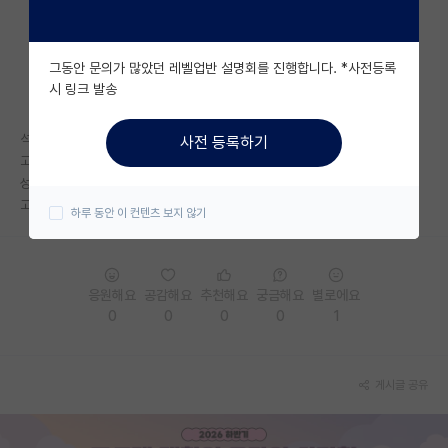
자유 게시판(아무개랩)
그동안 문의가 많았던 레벨업반 설명회를 진행합니다. *사전등록
미국 유학 게시판
시 링크 발송
미국 대학원 합격 후기 게시판
석사과정이고
사전 등록하기
대학원생 모집 게시판
고려대-Kist 학연과정
성균관대 일반대학원
대학원 합격 후기 게시판
고민입니다..
하루 동안 이 컨텐츠 보지 않기
연구실(PI) 홍보 게시판
석박사 채용 정보 게시판
응원해요
공감해요
추천해요
궁금해요
별로에요
0
0
0
0
1
임용 정보 게시판
학부 인턴 게시판
게시글 공유
취업 게시판
임용 후기 게시판