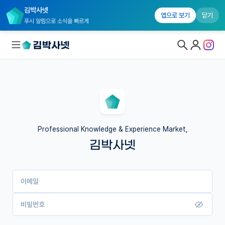
김박사넷
앱으로 보기
닫기
푸시 알림으로 소식을 빠르게
대학원생 모집
국내대학원 정보
연구실&오픈랩
Professional Knowledge & Experience Market,
김박사넷
커뮤니티
커리어
이메일
유학교육
이벤트
비밀번호
반도체 아카데미