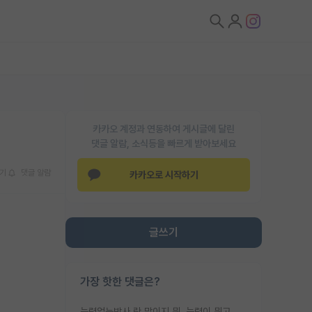
카카오 계정과 연동하여 게시글에 달린
댓글 알람, 소식등을 빠르게 받아보세요
기
댓글 알람
카카오로 시작하기
글쓰기
가장 핫한 댓글은?
능력없는박사 란 말이지 뭐. 능력이 뭐고 능력이 있다는게 뭔지는 사람마다 기준이 다르니까 얘기해봐야 서로 자기 기준만 얘기해서 논쟁이 끝이 안나고. 주위에서 능력있고 야심있는 신입생이 교수가 유의미한 피드백을 아예 안주면서 제대로된 과제에 참여해볼 기회도 제공하지 않고 잡일 뺑뺑이만 돌려서 맨날 단순작업만 하면서 밤새다가 눈빛이 점점 죽어가는걸 본 사람은 물박사는 교수탓이라고 하고, 교수는 이것저것 알려도 주고 기회도 주고 사수 동기 붙여주면서 어떻게든 끌고가려고 하는데 본인이 매일 뺀질거리면서 출근 하는둥마는둥 하다가 기껏 와서도 폰이나 쳐다보다가 실험 망치고 저녁약속있어서 먼저 가볼게요~ 하는걸 본 사람은 물박사는 본인탓이라고 함.