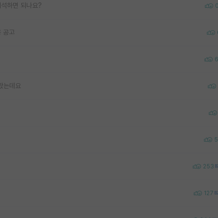
해석하면 되나요?
 공고
 왔는데요
5
253
127