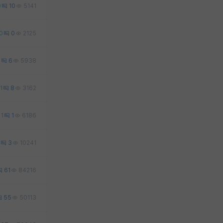
0
10
5141
0
0
2125
6
6
5938
1
8
3162
1
1
6186
3
10241
61
84216
55
50113