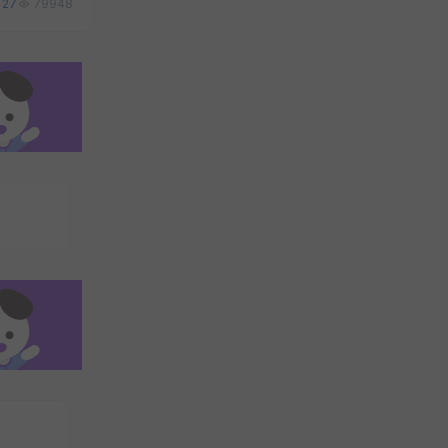
27
79948