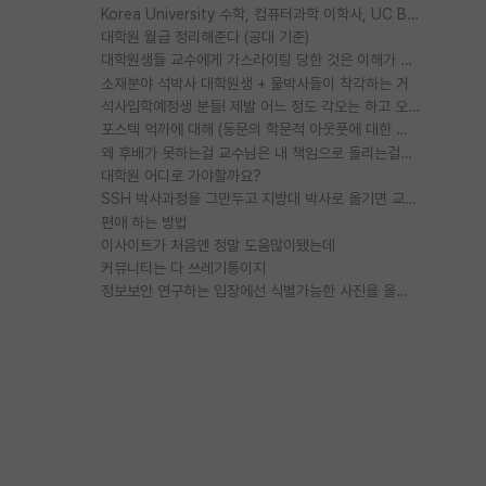
Korea University 수학, 컴퓨터과학 이학사, UC Berkeley 산업공학 대학원 공학박사가 되는 것은 쉽지 않겠죠?
대학원 월급 정리해준다 (공대 기준)
대학원생들 교수에게 가스라이팅 당한 것은 이해가 갑니다. 안타깝네요.
소재분야 석박사 대학원생 + 물박사들이 착각하는 거
석사입학예정생 분들! 제발 어느 정도 각오는 하고 오세요.
포스텍 억까에 대해 (동문의 학문적 아웃풋에 대한 반박)
왜 후배가 못하는걸 교수님은 내 책임으로 돌리는걸까요?
대학원 어디로 가야할까요?
SSH 박사과정을 그만두고 지방대 박사로 옮기면 교수의 꿈은 끝일까요?
편애 하는 방법
이사이트가 처음엔 정말 도움많이됐는데
커뮤니티는 다 쓰레기통이지
정보보안 연구하는 입장에선 식별가능한 사진을 올리는건 비추이긴함