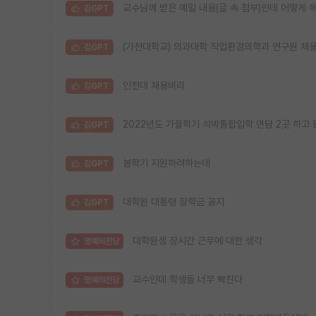
교수님께 받은 메일 내용(글 속 첨부)인데 어떻게 
김GPT
(가천대학교) 의과대학 직업환경의학과 연구원 채용
김GPT
인천대 채용비리
김GPT
2022년도 가을학기 석박통합입학 면담 2곳 하고
김GPT
봄학기 지원하려하는데
김GPT
대학원 대통령 장학금 공지
김GPT
대학원생 장시간 근무에 대한 생각
명예의전당
교수인데 학생들 너무 빡친다
명예의전당