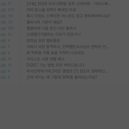
[무료] 2026 미국 대학원 유학 스타터팩 - 가이드북 & 합격자 컨택메일 템플릿
11
미박 탑스쿨 유학이 빡세진 이유
275
혹시 이정도 스펙이면 어느정도 잡고 준비해야하나요?
119
물박사의 기준이 뭐임?
76
랩홈피에 다들 본인 사진 올리냐
156
신생랩가지말라는 이유가 있었구나
50
장학금 모은 랩비통장
6
석박사 과정 합격하고, 컨택했던교수님이 연락이 안됩니다...
5
AI 학회들 거품 슬슬 지적이 나오네요
9
카이스트 서류 전형 배수
16
DGIST 가는 방법 추천 부탁드립니다.
14
박사진학하기에 2억은 괜찮은 (?) 정도의 경제력인가요
6
근데 여기는 왜 그렇게 SPK를 물어보는거임?
6