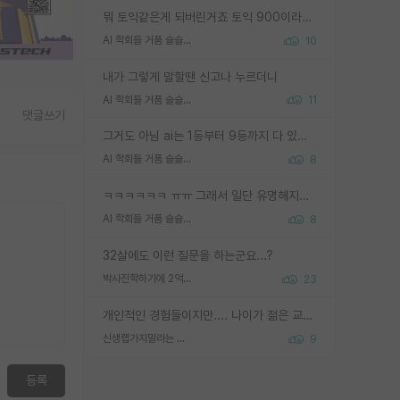
뭐 토익같은게 되버린거죠 토익 900이라고 영어잘하는건 아닙니다만 잘하는사람은 다 900을 넘는 그런
AI 학회들 거품 슬슬 지적이 나오네요
10
내가 그렇게 말할땐 신고나 누르더니
AI 학회들 거품 슬슬 지적이 나오네요
11
댓글쓰기
그거도 아님 ai는 1등부터 9등까지 다 있음 그거도 없는 사람은 뭐냐 교수가 그냥 못하게 한거 1등급도 교수가 막으면 안됨
AI 학회들 거품 슬슬 지적이 나오네요
8
ㅋㅋㅋㅋㅋㅋ ㅠㅠ 그래서 일단 유명해지는게 중요한거같습니다
AI 학회들 거품 슬슬 지적이 나오네요
8
32살에도 이런 질문을 하는군요...?
박사진학하기에 2억은 괜찮은 (?) 정도의 경제력인가요
23
개인적인 경험들이지만.... 나이가 젊은 교수일수록 꼰대라는 가면을 쓴 채로 무례함을 행동하는 경우가 거의 90% 정도였음. 나이가 어린데 다른 또래들과 달리 명예, 권력, 재력까지 얻었으니 세상 다 가진 기분이겠지. 오히러 나이 든 교수들이 행동과 말을 더 조심하시더라.
신생랩가지말라는 이유가 있었구나
9
등록