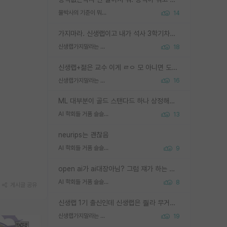
물박사의 기준이 뭐임?
14
가지마라. 신생랩이고 내가 석사 3학기차인데 최고참인데 나도 아무것도 모르는데 교수가 후배들 왜 논문 교육 안시키냐. 논문 왜 안 써오냐 닦달한다
신생랩가지말라는 이유가 있었구나
18
신생랩+젊은 교수 이게 ㄹㅇ 모 아니면 도인듯.
신생랩가지말라는 이유가 있었구나
16
ML 대부분이 골드 스탠다드 하나 상정해놓고 (벤치마크 데이터셋이 여러 개면 여러 개 상정) 그거 얼마나 잘 맞추나 싸움임 가끔 번뜩이는 설계 철학을 보여주는 논문들도 있지만 대부분 그거 성적 얼마나 더 올리느라에 혈안이 되어 있는 측면이 잇음
AI 학회들 거품 슬슬 지적이 나오네요
13
neurips는 괜찮음
AI 학회들 거품 슬슬 지적이 나오네요
9
open ai가 ai대장아님? 그럼 쟤가 하는 말이 다 맞겠네
AI 학회들 거품 슬슬 지적이 나오네요
8
게시글 공유
신생랩 1기 출신인데 신생랩은 줠라 무거운 바벨 같은거임. 들면 대박인데 못들면 깔려 죽음. 아무도 알려주지 않는 환경에서 자생해야하지만, 일단 살아남았다면 그 어떤 사람보다 악착같고 생존력 높은 사람으로 거듭날 수 있음
신생랩가지말라는 이유가 있었구나
19