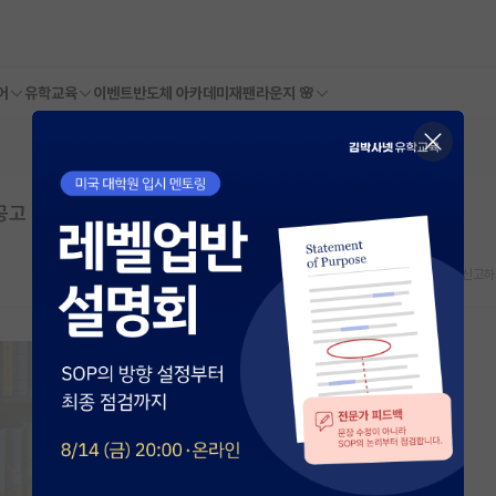
어
유학교육
이벤트
반도체 아카데미
재팬라운지 🌸
공고
스크랩
신고하