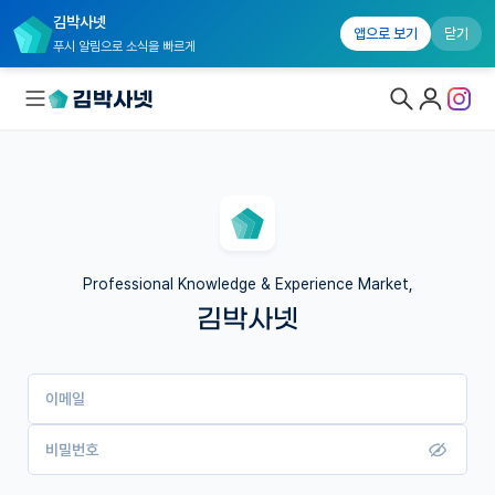
김박사넷
앱으로 보기
닫기
푸시 알림으로 소식을 빠르게
대학원생 모집
국내대학원 정보
연구실&오픈랩
Professional Knowledge & Experience Market,
김박사넷
커뮤니티
커리어
이메일
유학교육
이벤트
비밀번호
반도체 아카데미