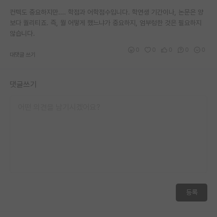
재팬라운지 🌸
컨텍도 중요하지만.... 학점과 어학점수입니다. 학연생 기간이나, 논문은 양
보다 퀄리티죠. 즉, 뭘 어떻게 했느냐가 중요하지, 엄부렁한 것은 필요하지
않습니다.
0
0
0
0
0
대댓글 쓰기
댓글쓰기
등록