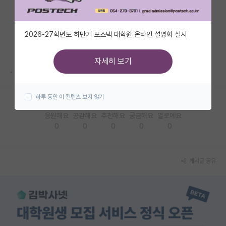
자유 게시판(아무개랩)
2026-27학년도 하반기 포스텍 대학원 온라인 설명회 실시
미국 유학 게시판
미국 대학원 합격 후기 게시판
자세히 보기
.
대학원생 모집 게시판
하루 동안 이 컨텐츠 보지 않기
대학원 합격 후기 게시판
응원해요
공감해요
추천해요
궁금해요
별로에요
연구실(PI) 홍보 게시판
0
0
0
0
0
석박사 채용 정보 게시판
임용 정보 게시판
게시글 공유
학부 인턴 게시판
취업 게시판
임용 후기 게시판