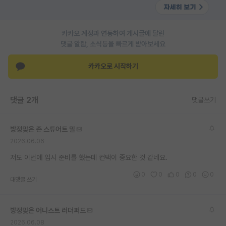
PI 전용 게시판
카카오 계정과 연동하여 게시글에 달린
인문사회 계열 게시판
댓글 알람, 소식등을 빠르게 받아보세요
특수/전문대학원 게시판
카카오로 시작하기
반도체/AI 게시판
장학금/장학생 게시판
댓글 2개
댓글쓰기
학술 정보 게시판
방정맞은 존 스튜어트 밀
홍보 게시판
2026.06.06
커리어
저도 이번에 입시 준비를 했는데 컨택이 중요한 것 같네요.
0
0
0
0
0
유학교육
대댓글 쓰기
이벤트
방정맞은 어니스트 러더퍼드
반도체 아카데미
2026.06.08