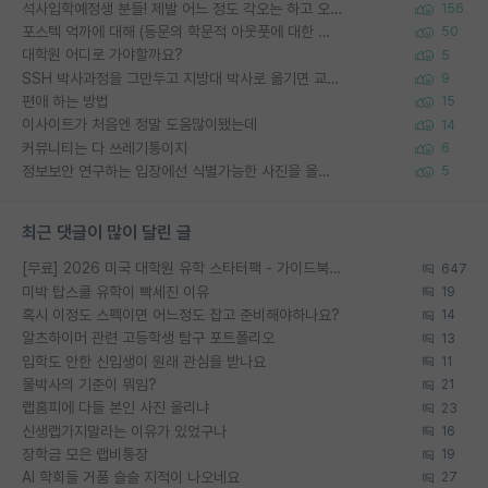
석사입학예정생 분들! 제발 어느 정도 각오는 하고 오세요.
156
포스텍 억까에 대해 (동문의 학문적 아웃풋에 대한 반박)
50
대학원 어디로 가야할까요?
5
SSH 박사과정을 그만두고 지방대 박사로 옮기면 교수의 꿈은 끝일까요?
9
편애 하는 방법
15
이사이트가 처음엔 정말 도움많이됐는데
14
커뮤니티는 다 쓰레기통이지
6
정보보안 연구하는 입장에선 식별가능한 사진을 올리는건 비추이긴함
5
최근 댓글이 많이 달린 글
[무료] 2026 미국 대학원 유학 스타터팩 - 가이드북 & 합격자 컨택메일 템플릿
647
미박 탑스쿨 유학이 빡세진 이유
19
혹시 이정도 스펙이면 어느정도 잡고 준비해야하나요?
14
알츠하이머 관련 고등학생 탐구 포트폴리오
13
입학도 안한 신입생이 원래 관심을 받나요
11
물박사의 기준이 뭐임?
21
랩홈피에 다들 본인 사진 올리냐
23
신생랩가지말라는 이유가 있었구나
16
장학금 모은 랩비통장
19
AI 학회들 거품 슬슬 지적이 나오네요
27