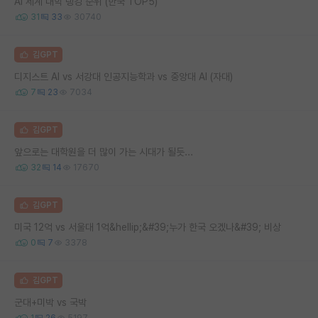
AI 세계 대학 랭킹 순위 (한국 TOP5)
31
33
30740
김GPT
디지스트 AI vs 서강대 인공지능학과 vs 중앙대 AI (자대)
7
23
7034
김GPT
앞으로는 대학원을 더 많이 가는 시대가 될듯...
32
14
17670
김GPT
미국 12억 vs 서울대 1억&hellip;&#39;누가 한국 오겠나&#39; 비상
0
7
3378
김GPT
군대+미박 vs 국박
1
26
5197