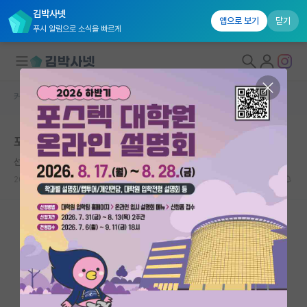
김박사넷
앱으로 보기
닫기
푸시 알림으로 소식을 빠르게
커뮤니티 홈
대학원 합격 후기 게시판
대학원생 모집
포항공대 AI, 카이스트 전전
국내대학원 정보
선량한 제인 오스틴
연구실&오픈랩
2026.06.06
2
1121
커뮤니티
커뮤니티 홈
전체글보기
베스트 게시판
IF 명예의전당