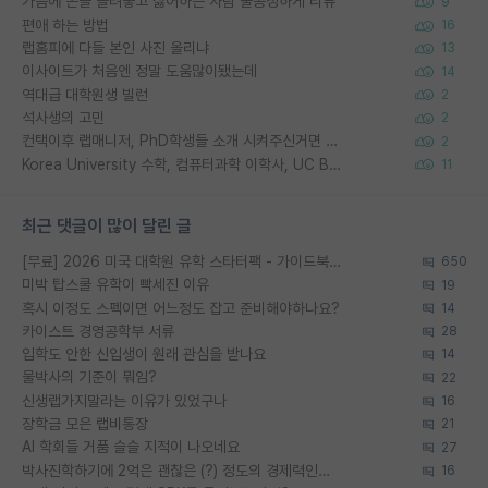
가슴에 손을 올려놓고 싫어하는 사람 불공정하게 리뷰
9
편애 하는 방법
16
랩홈피에 다들 본인 사진 올리냐
13
이사이트가 처음엔 정말 도움많이됐는데
14
역대급 대학원생 빌런
2
석사생의 고민
2
컨택이후 랩매니저, PhD학생들 소개 시켜주신거면 거의 컨펌에 가깝나요?
2
Korea University 수학, 컴퓨터과학 이학사, UC Berkeley 산업공학 대학원 공학박사가 되는 것은 쉽지 않겠죠?
11
최근 댓글이 많이 달린 글
[무료] 2026 미국 대학원 유학 스타터팩 - 가이드북 & 합격자 컨택메일 템플릿
650
미박 탑스쿨 유학이 빡세진 이유
19
혹시 이정도 스펙이면 어느정도 잡고 준비해야하나요?
14
카이스트 경영공학부 서류
28
입학도 안한 신입생이 원래 관심을 받나요
14
물박사의 기준이 뭐임?
22
신생랩가지말라는 이유가 있었구나
16
장학금 모은 랩비통장
21
AI 학회들 거품 슬슬 지적이 나오네요
27
박사진학하기에 2억은 괜찮은 (?) 정도의 경제력인가요
16