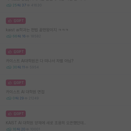
25
37
41630
김GPT
kaist ai학과는 편법 끝판왕이지 ㅋㅋㅋ
66
16
18582
김GPT
카이스트 AI대학원은 다 떠나서 차별 아님?
30
11
5954
김GPT
카이스트 AI 대학원 면접
0
29
21249
김GPT
KAIST AI 대학원 양재에 새로 조용히 오픈했던데..
16
20
10001