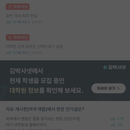
명예의전당
슬픈 국내 AI의 현실
151
42
59449
명예의전당
대학원 온게 잘못된 선택이었나 싶음
121
20
31445
자유 게시판(아무개랩)에서 핫한 인기글은?
외부에서 괜찮은 랩을 알아보는 방법 (장문주의)
276
여기 대학원생 홈페이지다
59