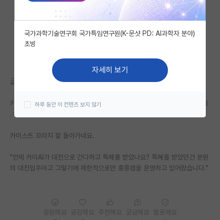
자유 게시판(아무개랩)
국가과학기술연구회 국가특임연구원(K-문샷 PD: AI과학자 분야)
미국 유학 게시판
초빙
미국 대학원 합격 후기 게시판
자세히 보기
대학원생 모집 게시판
글에 아래 댓글에 보면,,
대학원 합격 후기 게시판
카이스트 AI 교원들은 카이스트 본원 교원들이랑 다른 학교로 생각하시네요
하루 동안 이 컨텐츠 보지 않기
.ㅋㅋㅋㅋ
연구실(PI) 홍보 게시판
카이스트 꼬라지 잘 돌아가네요.
석박사 채용 정보 게시판
임용 정보 게시판
"언제 카이AI가 대전으로 간다하고 특혜를 받았나요? 특혜를 받았던건 본원
의 대전입주이고 그렇기에 제한적으로만 홍릉캠을 운영하고 있어왔습니다."
학부 인턴 게시판
취업 게시판
응원해요
공감해요
추천해요
궁금해요
별로에요
임용 후기 게시판