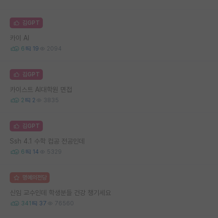
김GPT
카이 AI
6
19
2094
김GPT
카이스트 AI대학원 면접
2
2
3835
김GPT
Ssh 4.1 수학 컴공 전공인데
6
14
5329
명예의전당
신임 교수인데 학생분들 건강 챙기세요
341
37
76560