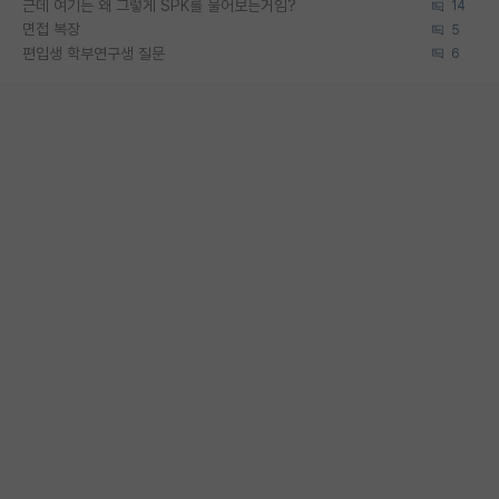
근데 여기는 왜 그렇게 SPK를 물어보는거임?
14
면접 복장
5
편입생 학부연구생 질문
6