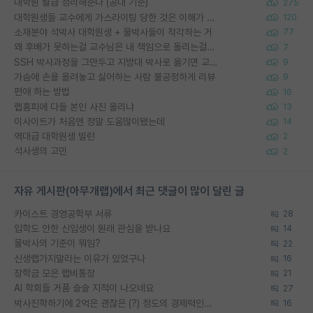
대학원 월급 정리해준다 (공대 기준)
275
대학원생들 교수에게 가스라이팅 당한 것은 이해가 갑니다. 안타깝네요.
120
소재분야 석박사 대학원생 + 물박사들이 착각하는 거
77
왜 후배가 못하는걸 교수님은 내 책임으로 돌리는걸까요?
7
SSH 박사과정을 그만두고 지방대 박사로 옮기면 교수의 꿈은 끝일까요?
9
가슴에 손을 올려놓고 싫어하는 사람 불공정하게 리뷰
9
편애 하는 방법
16
랩홈피에 다들 본인 사진 올리냐
13
이사이트가 처음엔 정말 도움많이됐는데
14
역대급 대학원생 빌런
2
석사생의 고민
2
자유 게시판(아무개랩)에서 최근 댓글이 많이 달린 글
카이스트 경영공학부 서류
28
입학도 안한 신입생이 원래 관심을 받나요
14
물박사의 기준이 뭐임?
22
신생랩가지말라는 이유가 있었구나
16
장학금 모은 랩비통장
21
AI 학회들 거품 슬슬 지적이 나오네요
27
박사진학하기에 2억은 괜찮은 (?) 정도의 경제력인가요
16