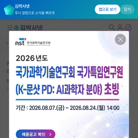
김박사넷
앱으로 보기
닫기
푸시 알림으로 소식을 빠르게
커뮤니티 홈
자유 게시판(아무개랩)
대학원생 모집
카이스트 AI 대학원 교원 분들은 카이스트가 아니라고 생
국내대학원 정보
각하는 것 같은데 ㅋㅋㅋㅋ
연구실&오픈랩
열정적인 쿠르트 괴델
커뮤니티
2024.06.03
14
6368
커뮤니티 홈
전체글보기
베스트 게시판
IF 명예의전당