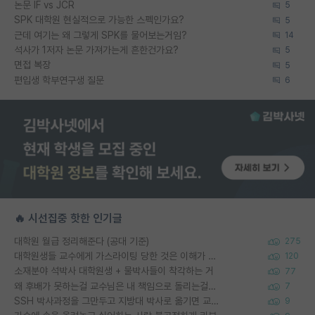
논문 IF vs JCR
5
SPK 대학원 현실적으로 가능한 스펙인가요?
5
근데 여기는 왜 그렇게 SPK를 물어보는거임?
14
석사가 1저자 논문 가져가는게 흔한건가요?
5
면접 복장
5
편입생 학부연구생 질문
6
🔥 시선집중 핫한 인기글
대학원 월급 정리해준다 (공대 기준)
275
대학원생들 교수에게 가스라이팅 당한 것은 이해가 갑니다. 안타깝네요.
120
소재분야 석박사 대학원생 + 물박사들이 착각하는 거
77
왜 후배가 못하는걸 교수님은 내 책임으로 돌리는걸까요?
7
SSH 박사과정을 그만두고 지방대 박사로 옮기면 교수의 꿈은 끝일까요?
9