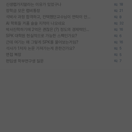
신생랩가지말라는 이유가 있었구나
18
장학금 모은 랩비통장
21
석박사 과정 합격하고, 컨택했던교수님이 연락이 안됩니다...
8
AI 학회들 거품 슬슬 지적이 나오네요
32
박사진학하기에 2억은 괜찮은 (?) 정도의 경제력인가요
16
SPK 대학원 현실적으로 가능한 스펙인가요?
6
근데 여기는 왜 그렇게 SPK를 물어보는거임?
16
석사가 1저자 논문 가져가는게 흔한건가요?
5
면접 복장
5
편입생 학부연구생 질문
7