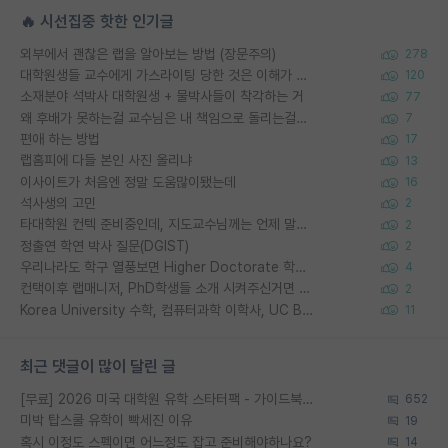
🔥 시선집중 핫한 인기글
외부에서 괜찮은 랩을 알아보는 방법 (장문주의)
278
대학원생들 교수에게 가스라이팅 당한 것은 이해가 갑니다. 안타깝네요.
120
소재분야 석박사 대학원생 + 물박사들이 착각하는 거
77
왜 후배가 못하는걸 교수님은 내 책임으로 돌리는걸까요?
7
편애 하는 방법
17
랩홈피에 다들 본인 사진 올리냐
13
이사이트가 처음엔 정말 도움많이됐는데
16
석사생의 고민
2
타대학원 컨텍 준비중인데, 지도교수님께는 언제 말씀드려야 할까요?
2
정출연 학연 박사 질문(DGIST)
2
우리나라도 학구 열풍보면 Higher Doctorate 학위가 필요하다고 봅니다.
4
컨택이후 랩매니저, PhD학생들 소개 시켜주신거면 거의 컨펌에 가깝나요?
2
Korea University 수학, 컴퓨터과학 이학사, UC Berkeley 산업공학 대학원 공학박사가 되는 것은 쉽지 않겠죠?
11
최근 댓글이 많이 달린 글
[무료] 2026 미국 대학원 유학 스타터팩 - 가이드북 & 합격자 컨택메일 템플릿
652
미박 탑스쿨 유학이 빡세진 이유
19
혹시 이정도 스펙이면 어느정도 잡고 준비해야하나요?
14