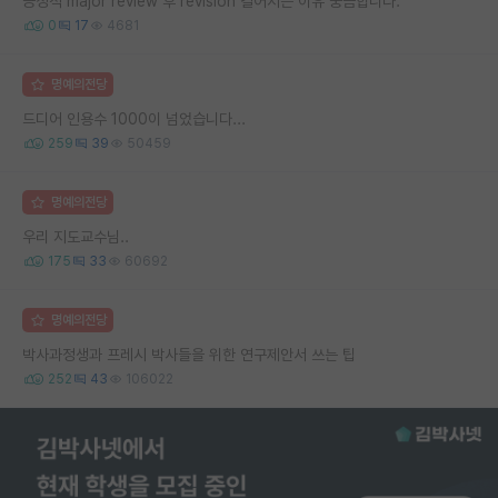
긍정적 major review 후 revision 길어지는 이유 궁금합니다.
0
17
4681
명예의전당
드디어 인용수 1000이 넘었습니다...
259
39
50459
명예의전당
우리 지도교수님..
175
33
60692
명예의전당
박사과정생과 프레시 박사들을 위한 연구제안서 쓰는 팁
252
43
106022