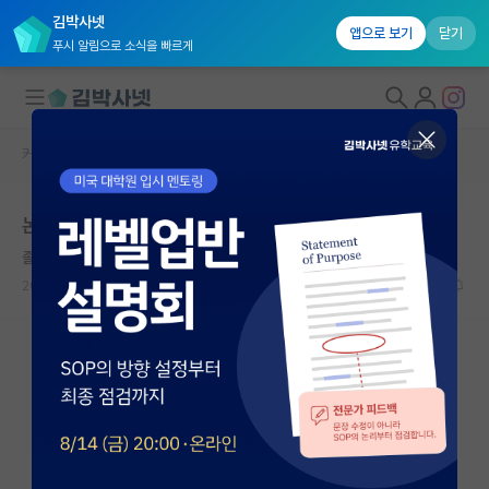
김박사넷
앱으로 보기
닫기
푸시 알림으로 소식을 빠르게
커뮤니티 홈
자유 게시판(아무개랩)
대학원생 모집
논문 템플릿 만들어서 공유한게 잘못인가요
국내대학원 정보
졸린 미셸 푸코
연구실&오픈랩
2026.06.02
24
12173
커뮤니티
커뮤니티 홈
전체글보기
베스트 게시판
IF 명예의전당