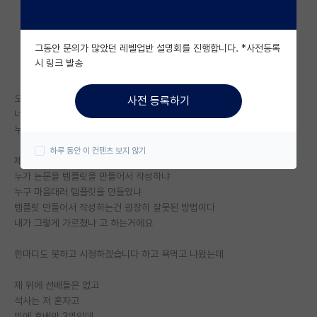
자유 게시판(아무개랩)
그동안 문의가 많았던 레벨업반 설명회를 진행합니다. *사전등록
미국 유학 게시판
시 링크 발송
미국 대학원 합격 후기 게시판
오늘 면담하는데
사전 등록하기
대학원생 모집 게시판
너랑 후배들이랑 논문 구성이 똑같다.
누가 이렇게 알려주는거냐 길래
대학원 합격 후기 게시판
하루 동안 이 컨텐츠 보지 않기
제가 템플릿 만들어서 후배들한테 공유했다고 하니까
연구실(PI) 홍보 게시판
누가 논문을 템플릿을 만들어서 작성하냐
누구 마음대러 템플릿을 만들었냐
석박사 채용 정보 게시판
템플릿 만들어서 작성하는건 굉장히 잘못된 방법이다
내가 그렇게 가르쳤냐 고 하는거에요
임용 정보 게시판
학부 인턴 게시판
한마디도 못하고 시정하겠습니다 하고 욕먹고 나왔는데
취업 게시판
제 위에 선배들은 없고
석사는 저 혼자고
임용 후기 게시판
밑에 후배만 3명인데