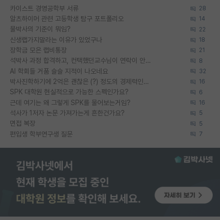
카이스트 경영공학부 서류
28
알츠하이머 관련 고등학생 탐구 포트폴리오
14
물박사의 기준이 뭐임?
22
신생랩가지말라는 이유가 있었구나
18
장학금 모은 랩비통장
21
석박사 과정 합격하고, 컨택했던교수님이 연락이 안됩니다...
8
AI 학회들 거품 슬슬 지적이 나오네요
32
박사진학하기에 2억은 괜찮은 (?) 정도의 경제력인가요
16
SPK 대학원 현실적으로 가능한 스펙인가요?
6
근데 여기는 왜 그렇게 SPK를 물어보는거임?
16
석사가 1저자 논문 가져가는게 흔한건가요?
5
면접 복장
5
편입생 학부연구생 질문
7