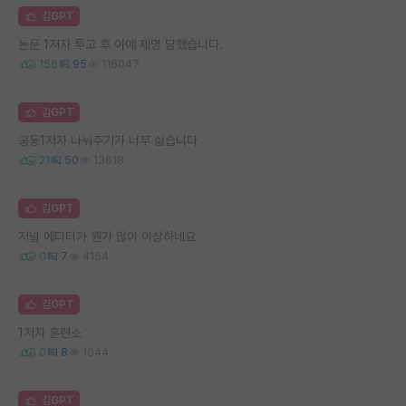
김GPT
논문 1저자 투고 후 아예 제명 당했습니다.
156
95
116047
김GPT
공동1저자 나눠주기가 너무 싫습니다
21
50
13618
김GPT
저널 에디터가 뭔가 많이 이상하네요
0
7
4154
김GPT
1저자 훈련소
0
8
1044
김GPT