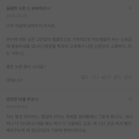
꼼꼼한 시몬 드 보부아르
2026.06.03
너무 마음에 담아두지 마시죠.
연구에 대한 깊은 고민없이 템플릿으로 기계적으로 작성했을까 하는 노파심
에 말씀하셨을 겁니다 (윗분들 특유의 고생해서 나온 논문만이 소중하다..라
는 늬앙스).
좋은 논문 많이 쓰시길 !
2
2
21
0
0
대댓글 쓰기
깐깐한 미셸 푸코
2026.06.03
저는 별로 안아끼는, 열심히 안하는 후배들 알려줄때나 그렇게 합니다.. 하나
하나 다 지시하고 어떨 때는 제가 다 고칠때도 있죠. 제 시간 조금 써서 빨리
해치우는게 제 정신건강과 기분에 편하더라고요.