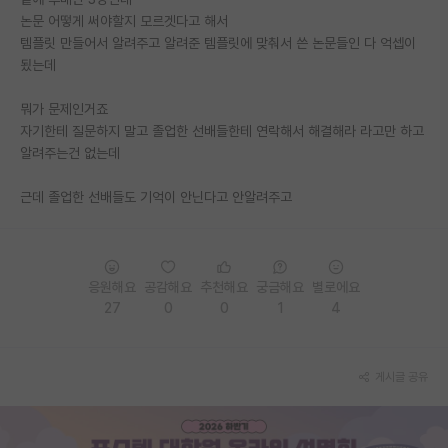
논문 어떻게 써야할지 모르겟다고 해서
PI 전용 게시판
템플릿 만들어서 알려주고 알려준 템플릿에 맞춰서 쓴 논문들인 다 억셉이
됬는데
인문사회 계열 게시판
뭐가 문제인거죠
특수/전문대학원 게시판
자기한테 질문하지 말고 졸업한 선배들한테 연락해서 해결해라 라고만 하고
반도체/AI 게시판
알려주는건 없는데
장학금/장학생 게시판
근데 졸업한 선배들도 기억이 안닌다고 안알려주고
학술 정보 게시판
홍보 게시판
응원해요
공감해요
추천해요
궁금해요
별로에요
27
0
0
1
4
커리어
유학교육
게시글 공유
이벤트
반도체 아카데미