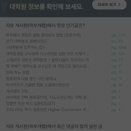
자유 게시판(아무개랩)에서 핫한 인기글은?
외부에서 괜찮은 랩을 알아보는 방법 (장문주의)
278
여기 대학원생 홈페이지다
59
<대학원에 입학하는 법>
1388
대학원생들 교수에게 가스라이팅 당한 것은 이해가 갑니다. 안타깝네요.
120
소재분야 석박사 대학원생 + 물박사들이 착각하는 거
77
왜 후배가 못하는걸 교수님은 내 책임으로 돌리는걸까요?
7
편애 하는 방법
17
랩홈피에 다들 본인 사진 올리냐
13
이사이트가 처음엔 정말 도움많이됐는데
16
석사생의 고민
2
타대학원 컨텍 준비중인데, 지도교수님께는 언제 말씀드려야 할까요?
2
정출연 학연 박사 질문(DGIST)
2
우리나라도 학구 열풍보면 Higher Doctorate 학위가 필요하다고 봅니다.
4
자유 게시판(아무개랩)에서 최근 댓글이 많이 달린 글